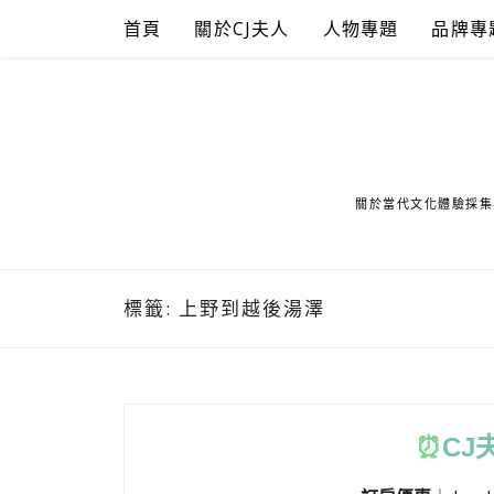
Skip
首頁
關於CJ夫人
人物專題
品牌專
to
content
關於當代文化體驗採集
標籤:
上野到越後湯澤
⏰
CJ