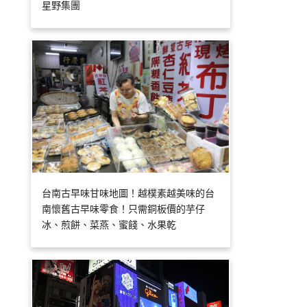
星野集團
台南古早味甘味地圖！越樸素越美味的台
南懷舊古早味零食！只需銅板價的芋仔
冰、煎餅、菜燕、蜜餞、水果乾