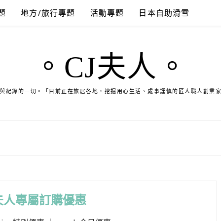
題
地方/旅行專題
活動專題
日本自助滑雪
。CJ夫人。
與紀錄的一切。「目前正在旅居各地，挖掘用心生活、處事謹慎的匠人職人創業
夫人專屬訂購優惠