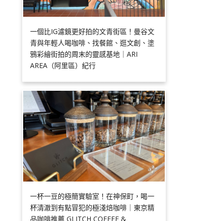
一個比IG濾鏡更好拍的文青街區！曼谷文
青與年輕人喝咖啡、找餐館、逛文創、塗
鴉彩繪街拍的周末的靈感基地｜ARI
AREA（阿里區）紀行
一杯一豆的極簡實驗室！在神保町，喝一
杯清澈到有點冒犯的極淺焙咖啡｜東京精
品咖啡推薦 GLITCH COFFEE &