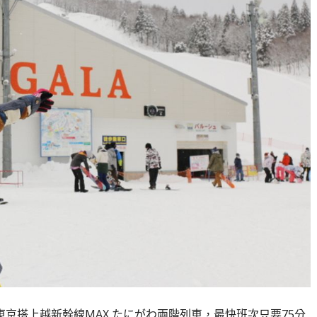
東京搭上越新幹線MAX たにがわ兩階列車，最快班次只要75分