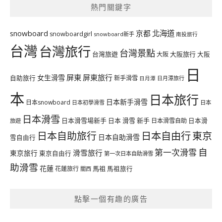
熱門關鍵字
北海道
snowboard
京都
snowboardgirl
snowboard新手
南投旅行
台灣
台灣旅行
台灣景點
台灣旅遊
大阪旅行
大阪
大阪
日
屏東
屏東旅行
女生滑雪
自助旅行
新手滑雪
日月潭旅行
日月潭
本
日本旅行
日本新手滑雪
日本snowboard
日本初學滑雪
日本
日本滑雪
日本滑雪場新手
日本 滑雪 新手
日本滑雪自助
日本滑
旅遊
日本自由行
日本自助旅行
東京
日本自助滑雪
雪自由行
自
第一次滑雪
滑雪旅行
東京旅行
東京自由行
第一次日本自助滑雪
助滑雪
花蓮
馬祖
花蓮旅行
馬祖旅行
關西
點擊一個有趣的廣告