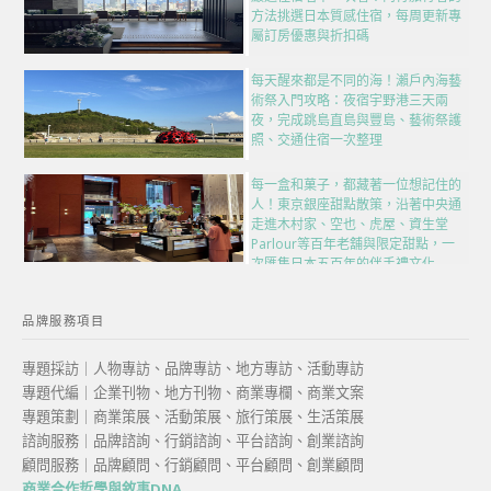
方法挑選日本質感住宿，每周更新專
屬訂房優惠與折扣碼
每天醒來都是不同的海！瀨戶內海藝
術祭入門攻略：夜宿宇野港三天兩
夜，完成跳島直島與豐島、藝術祭護
照、交通住宿一次整理
每一盒和菓子，都藏著一位想記住的
人！東京銀座甜點散策，沿著中央通
走進木村家、空也、虎屋、資生堂
Parlour等百年老舖與限定甜點，一
次匯集日本五百年的伴手禮文化
品牌服務項目
專題採訪｜人物專訪、品牌專訪、地方專訪、活動專訪
專題代編｜企業刊物、地方刊物、商業專欄、商業文案
專題策劃｜商業策展、活動策展、旅行策展、生活策展
諮詢服務｜品牌諮詢、行銷諮詢、平台諮詢、創業諮詢
顧問服務｜品牌顧問、行銷顧問、平台顧問、創業顧問
商業合作哲學與敘事DNA