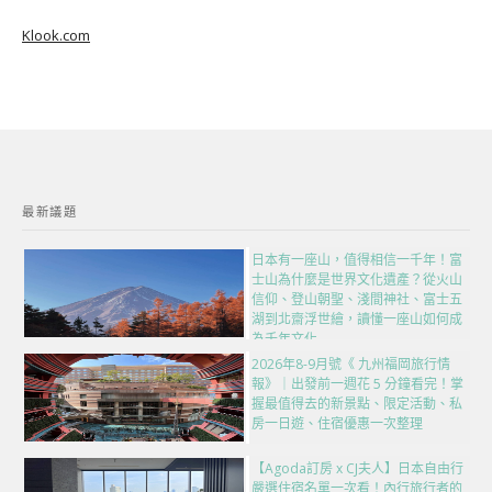
Klook.com
最新議題
日本有一座山，值得相信一千年！富
士山為什麼是世界文化遺產？從火山
信仰、登山朝聖、淺間神社、富士五
湖到北齋浮世繪，讀懂一座山如何成
為千年文化
2026年8-9月號《 九州福岡旅行情
報》｜出發前一週花 5 分鐘看完！掌
握最值得去的新景點、限定活動、私
房一日遊、住宿優惠一次整理
【Agoda訂房 x CJ夫人】日本自由行
嚴選住宿名單一次看！內行旅行者的