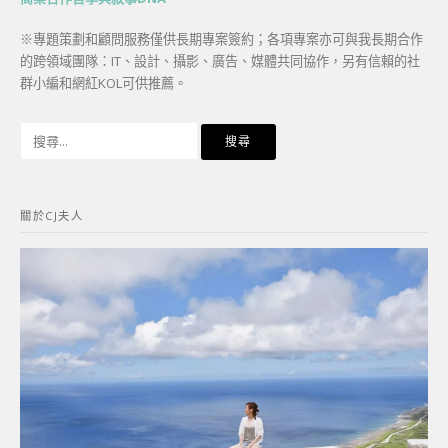
※專題策劃和顧問服務僅供長期專案簽約；各項專案亦可與我長期合作
的跨領域團隊：IT、設計、攝影、廣告、媒體共同協作，另有信賴的社
群小編和網紅KOL可供推薦。
搜
尋
關
鍵
關於CJ夫人
字: