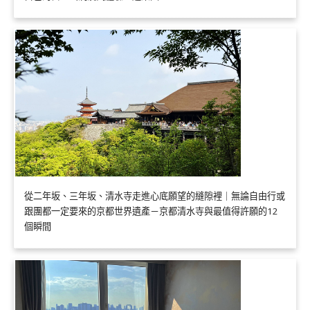
從二年坂、三年坂、清水寺走進心底願望的縫隙裡｜無論自由行或
跟團都一定要來的京都世界遺產－京都清水寺與最值得許願的12
個瞬間