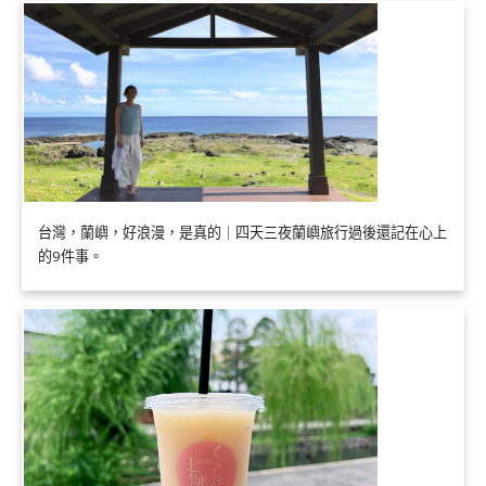
台灣，蘭嶼，好浪漫，是真的｜四天三夜蘭嶼旅行過後還記在心上
的9件事。