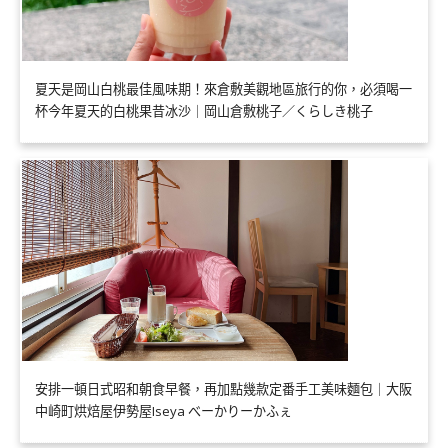
夏天是岡山白桃最佳風味期！來倉敷美觀地區旅行的你，必須喝一
杯今年夏天的白桃果昔冰沙｜岡山倉敷桃子／くらしき桃子
安排一頓日式昭和朝食早餐，再加點幾款定番手工美味麵包｜大阪
中崎町烘焙屋伊勢屋Iseya べーかりーかふぇ