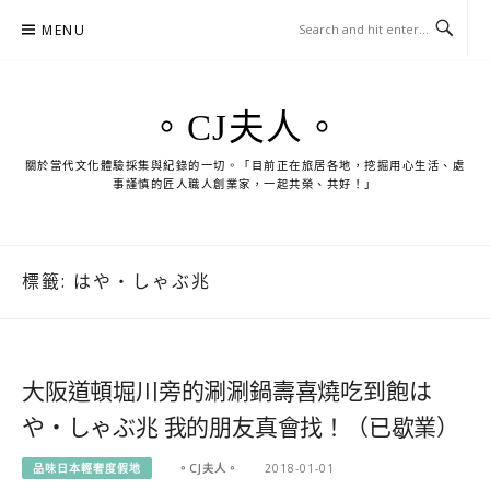
Skip
MENU
to
content
。CJ夫人。
關於當代文化體驗採集與紀錄的一切。「目前正在旅居各地，挖掘用心生活、處
事謹慎的匠人職人創業家，一起共榮、共好！」
標籤:
はや・しゃぶ兆
大阪道頓堀川旁的涮涮鍋壽喜燒吃到飽は
や・しゃぶ兆 我的朋友真會找！（已歇業）
品味日本輕奢度假地
。CJ夫人。
2018-01-01