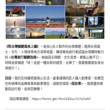
《對台灣關鍵風格上癮》
，
是由CJ夫人製作的台灣專題；運用台灣風
土、文化、人情味等地方深厚底蘊，構成專為旅行者認識台灣獨特魅力
的
<台灣旅行關鍵指南>
，無論語言隔閡、文化背景，都能心動不已，
同時由衷稱道「哇！這是一種全新的感受，太棒了，我要推薦朋友來台
灣旅行！」
目前，
我仍在持續挖掘用心生活、處事謹慎的匠人職人創業家，如果您
也有很棒的品牌故事和創業理念，請撥空填寫
<
採訪單
>
，我將盡快規
劃採訪行程，並與您聯繫！
採訪單超連結：
https://forms.gle/7KvGCEbcu7U7ySuN7