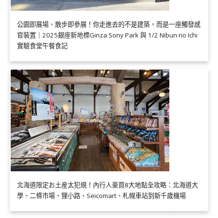
公園即展場、散步即參展！你走進去的不是建築，而是一座觸發感
官裝置｜2025銀座新地標Ginza Sony Park 與 1/2 Nibun no Ichi
實驗食堂午餐食記
北海道限定お土産太犯規！內行人豪買8大地點全攻略：北海道大
學、二條市場、狸小路、Seicomart、札幌車站到新千歲機場