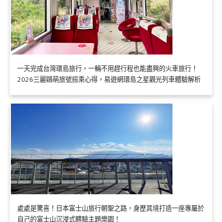
一天完成台灣環島旅行，一輛不用趕行程也能盡興的火車旅行！
2026三麗鷗萌旅號搭乘心得，易遊網環島之星觀光列車體驗解析
處處是驚喜！日本富士山旅行朝聖之路，身歷其境打造一座專屬於
自己的富士山沉浸式體驗主題樂園！