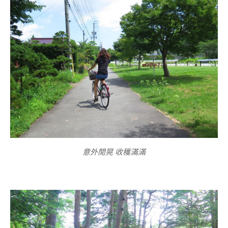
意外閒晃 收穫滿滿