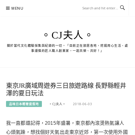
Skip
MENU
to
content
。CJ夫人。
關於當代文化體驗採集與紀錄的一切。「目前正在旅居各地，挖掘用心生活、處
事謹慎的匠人職人創業家，一起共榮、共好！」
東京JR廣域周遊券三日旅遊路線 長野縣輕井
澤的夏日玩法
品味日本輕奢度假地
。CJ夫人。
2018-06-03
我一直都還記得，2015年盛暑，東京都內滾燙熱氣讓人
心煩氣躁，想找個好天氣出走東京近郊，第一次使用外國