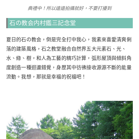
典禮中！所以遠遠拍攝就好，不要打擾到
石の教会内村鑑三記念堂
夏日的石の教会，倒是完全打中我心，我素來喜愛清爽俐
落的建築風格，石之教堂融合自然界五大元素石、光、
水、綠、樹，和人為工藝的精巧計算，弧形屋頂與傾斜角
度創造一種迴盪錯覺，身歷其中彷彿接收源源不斷的能量
流動。我想，那就是幸福的祝福吧！