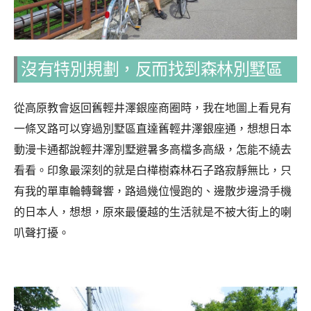
沒有特別規劃，反而找到森林別墅區
從高原教會返回舊輕井澤銀座商圈時，我在地圖上看見有
一條叉路可以穿過別墅區直達舊輕井澤銀座通，想想日本
動漫卡通都說輕井澤別墅避暑多高檔多高級，怎能不繞去
看看。印象最深刻的就是白樺樹森林石子路寂靜無比，只
有我的單車輪轉聲響，路過幾位慢跑的、邊散步邊滑手機
的日本人，想想，原來最優越的生活就是不被大街上的喇
叭聲打擾。