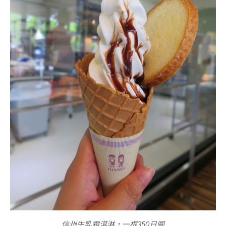
信州牛乳霜淇淋，一根350日圓