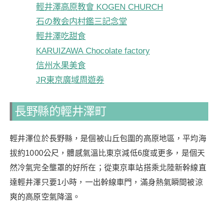
輕井澤高原教會 KOGEN CHURCH
石の教会内村鑑三記念堂
輕井澤吃甜食
KARUIZAWA Chocolate factory
信州水果美食
JR東京廣域周遊券
長野縣的輕井澤町
輕井澤位於長野縣，是個被山丘包圍的高原地區，平均海
拔約1000公尺，體感氣溫比東京減低6度或更多，是個天
然冷氣完全壟罩的好所在；從東京車站搭乘北陸新幹線直
達輕井澤只要1小時，一出幹線車門，滿身熱氣瞬間被涼
爽的高原空氣降溫。