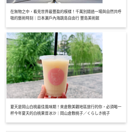
在無物之中，看見世界最豐盈的模樣！千萬別錯過一場與自然共呼
吸的藝術時刻｜日本瀨戶內海跳島自由行 豐島美術館
夏天是岡山白桃最佳風味期！來倉敷美觀地區旅行的你，必須喝一
杯今年夏天的白桃果昔冰沙｜岡山倉敷桃子／くらしき桃子