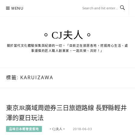
Skip
MENU
to
content
。CJ夫人。
關於當代文化體驗採集與紀錄的一切。「目前正在旅居各地，挖掘用心生活、處
事謹慎的匠人職人創業家，一起共榮、共好！」
標籤:
KARUIZAWA
東京JR廣域周遊券三日旅遊路線 長野縣輕井
澤的夏日玩法
品味日本輕奢度假地
。CJ夫人。
2018-06-03