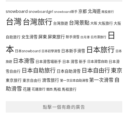
北海道
snowboard
京都
snowboardgirl
snowboard新手
南投旅行
台灣
台灣旅行
台灣景點
台灣旅遊
大阪旅行
大阪
大阪
日
屏東
屏東旅行
女生滑雪
自助旅行
新手滑雪
日月潭旅行
日月潭
本
日本旅行
日本新手滑雪
日本snowboard
日本初學滑雪
日本
日本滑雪
日本滑雪場新手
日本 滑雪 新手
日本滑雪自助
日本滑
旅遊
日本自由行
日本自助旅行
東京
日本自助滑雪
雪自由行
自
第一次滑雪
滑雪旅行
東京旅行
東京自由行
第一次日本自助滑雪
助滑雪
花蓮
馬祖
花蓮旅行
馬祖旅行
關西
點擊一個有趣的廣告