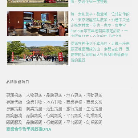
照、交通住宿一次整理
每一盒和菓子，都藏著一位想記住的
人！東京銀座甜點散策，沿著中央通
走進木村家、空也、虎屋、資生堂
Parlour等百年老舖與限定甜點，一
次匯集日本五百年的伴手禮文化
從狐狸神使到千本鳥居，走進一座由
願望堆疊而成的山｜京都自由行一定
要來的伏見稻荷大社與8個最值得停
留的風景
品牌服務項目
專題採訪｜人物專訪、品牌專訪、地方專訪、活動專訪
專題代編｜企業刊物、地方刊物、商業專欄、商業文案
專題策劃｜商業策展、活動策展、旅行策展、生活策展
諮詢服務｜品牌諮詢、行銷諮詢、平台諮詢、創業諮詢
顧問服務｜品牌顧問、行銷顧問、平台顧問、創業顧問
商業合作哲學與敘事DNA