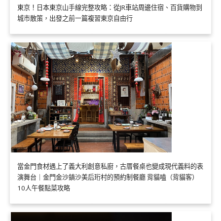
東京！日本東京山手線完整攻略：從JR車站周邊住宿、百貨購物到
城市散策，出發之前一篇複習東京自由行
當金門食材遇上了義大利創意私廚，古厝餐桌也變成現代義料的表
演舞台｜金門金沙鎮沙美后珩村的預約制餐廳 背貓嗑（背貓客）
10人午餐點菜攻略