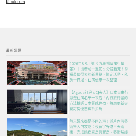
Klook.com
最新議題
2026年8-9月號《 九州福岡旅行情
報》｜出發前一週花 5 分鐘看完！掌
握最值得去的新景點、限定活動、私
房一日遊、住宿優惠一次整理
【Agoda訂房 x CJ夫人】日本自由行
嚴選住宿名單一次看！內行旅行者的
方法挑選日本質感住宿，每周更新專
屬訂房優惠與折扣碼
每天醒來都是不同的海！瀨戶內海藝
術祭入門攻略：夜宿宇野港三天兩
夜，完成跳島直島與豐島、藝術祭護