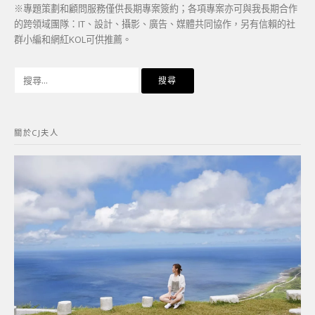
※專題策劃和顧問服務僅供長期專案簽約；各項專案亦可與我長期合作
的跨領域團隊：IT、設計、攝影、廣告、媒體共同協作，另有信賴的社
群小編和網紅KOL可供推薦。
搜
尋
關
鍵
關於CJ夫人
字: