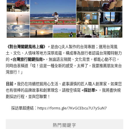
《對台灣關鍵風格上癮》
，
是由CJ夫人製作的台灣專題；運用台灣風
土、文化、人情味等地方深厚底蘊，構成專為旅行者認識台灣獨特魅力
的
<台灣旅行關鍵指南>
，無論語言隔閡、文化背景，都能心動不已，
同時由衷稱道「哇！這是一種全新的感受，太棒了，我要推薦朋友來台
灣旅行！」
目前，
我仍在持續挖掘用心生活、處事謹慎的匠人職人創業家，如果您
也有很棒的品牌故事和創業理念，請撥空填寫
<
採訪單
>
，我將盡快規
劃採訪行程，並與您聯繫！
採訪單超連結：
https://forms.gle/7KvGCEbcu7U7ySuN7
熱門關鍵字