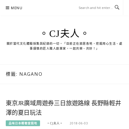
Skip
MENU
to
content
。CJ夫人。
關於當代文化體驗採集與紀錄的一切。「目前正在旅居各地，挖掘用心生活、處
事謹慎的匠人職人創業家，一起共榮、共好！」
標籤:
NAGANO
東京JR廣域周遊券三日旅遊路線 長野縣輕井
澤的夏日玩法
品味日本輕奢度假地
。CJ夫人。
2018-06-03