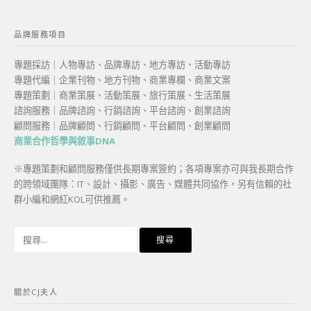
品牌服務項目
專題採訪｜人物專訪、品牌專訪、地方專訪、活動專訪
專題代編｜企業刊物、地方刊物、商業專欄、商業文案
專題策劃｜商業策展、活動策展、旅行策展、生活策展
諮詢服務｜品牌諮詢、行銷諮詢、平台諮詢、創業諮詢
顧問服務｜品牌顧問、行銷顧問、平台顧問、創業顧問
商業合作哲學與敘事DNA
※專題策劃和顧問服務僅供長期專案簽約；各項專案亦可與我長期合作
的跨領域團隊：IT、設計、攝影、廣告、媒體共同協作，另有信賴的社
群小編和網紅KOL可供推薦。
搜
尋
關
鍵
關於CJ夫人
字: