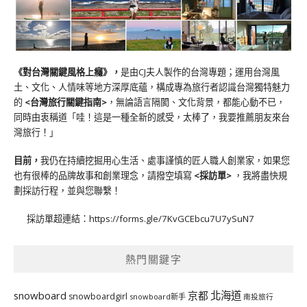
《對台灣關鍵風格上癮》
，
是由CJ夫人製作的台灣專題；運用台灣風
土、文化、人情味等地方深厚底蘊，構成專為旅行者認識台灣獨特魅力
的
<台灣旅行關鍵指南>
，無論語言隔閡、文化背景，都能心動不已，
同時由衷稱道「哇！這是一種全新的感受，太棒了，我要推薦朋友來台
灣旅行！」
目前，
我仍在持續挖掘用心生活、處事謹慎的匠人職人創業家，如果您
也有很棒的品牌故事和創業理念，請撥空填寫
<
採訪單
>
，我將盡快規
劃採訪行程，並與您聯繫！
採訪單超連結：
https://forms.gle/7KvGCEbcu7U7ySuN7
熱門關鍵字
北海道
snowboard
京都
snowboardgirl
snowboard新手
南投旅行