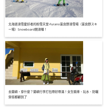
北海道滑雪愛好者的粉雪天堂-Furano富良野滑雪場（富良野スキ
ー場）Snowboard開滑囉！
去蘭嶼，穿什麼？蘭嶼行李打包帶好帶滿！女生騎車、玩水、防曬
穿搭都顧到了