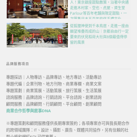
人！東京銀座甜點散策，沿著中央通
走進木村家、空也、虎屋、資生堂
Parlour等百年老舖與限定甜點，一
次匯集日本五百年的伴手禮文化
從狐狸神使到千本鳥居，走進一座由
願望堆疊而成的山｜京都自由行一定
要來的伏見稻荷大社與8個最值得停
留的風景
品牌服務項目
專題採訪｜人物專訪、品牌專訪、地方專訪、活動專訪
專題代編｜企業刊物、地方刊物、商業專欄、商業文案
專題策劃｜商業策展、活動策展、旅行策展、生活策展
諮詢服務｜品牌諮詢、行銷諮詢、平台諮詢、創業諮詢
顧問服務｜品牌顧問、行銷顧問、平台顧問、創業顧問
商業合作哲學與敘事DNA
※專題策劃和顧問服務僅供長期專案簽約；各項專案亦可與我長期合作
的跨領域團隊：IT、設計、攝影、廣告、媒體共同協作，另有信賴的社
群小編和網紅KOL可供推薦。