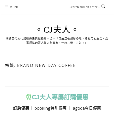
Skip
MENU
to
content
。CJ夫人。
關於當代文化體驗採集與紀錄的一切。「目前正在旅居各地，挖掘用心生活、處
事謹慎的匠人職人創業家，一起共榮、共好！」
標籤:
BRAND NEW DAY COFFEE
⏰
CJ
夫人專屬訂購優惠
訂房優惠
｜
booking特別優惠
｜
agoda今日優惠