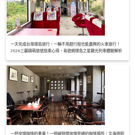
一天完成台灣環島旅行，一輛不用趕行程也能盡興的火車旅行！
2026三麗鷗萌旅號搭乘心得，易遊網環島之星觀光列車體驗解析
一杯炭燒咖啡的重量！一個被時間放慢思緒的咖啡場所｜北海道昭