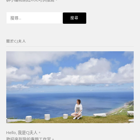
搜
尋
關
鍵
關於CJ夫人
字:
Hello, 我是CJ夫人。
歡迎來到我的專題工作室。