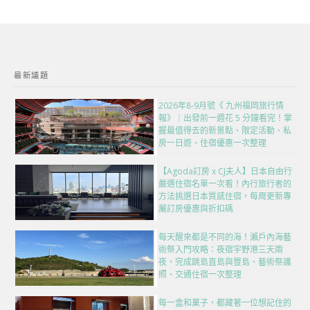
最新議題
2026年8-9月號《 九州福岡旅行情
報》｜出發前一週花 5 分鐘看完！掌
握最值得去的新景點、限定活動、私
房一日遊、住宿優惠一次整理
【Agoda訂房 x CJ夫人】日本自由行
嚴選住宿名單一次看！內行旅行者的
方法挑選日本質感住宿，每周更新專
屬訂房優惠與折扣碼
每天醒來都是不同的海！瀨戶內海藝
術祭入門攻略：夜宿宇野港三天兩
夜，完成跳島直島與豐島、藝術祭護
照、交通住宿一次整理
每一盒和菓子，都藏著一位想記住的