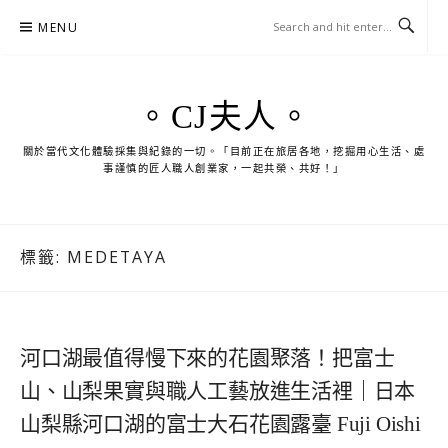
Skip
MENU
to
content
。CJ夫人。
關於當代文化體驗採集與紀錄的一切。「目前正在旅居各地，挖掘用心生活、處
事謹慎的匠人職人創業家，一起共榮、共好！」
標籤:
MEDETAYA
河口湖最值得慢下來的花園聚落！把富士
山、山梨果實與職人工藝放進生活裡｜日本
山梨縣河口湖的富士大石花園露臺 Fuji Oishi