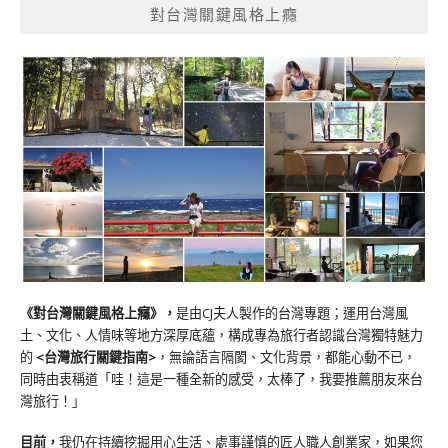
對台灣關鍵風格上癮
《對台灣關鍵風格上癮》
，
是由CJ夫人製作的台灣專題；運用台灣風
土、文化、人情味等地方深厚底蘊，構成專為旅行者認識台灣獨特魅力
的
<台灣旅行關鍵指南>
，無論語言隔閡、文化背景，都能心動不已，
同時由衷稱道「哇！這是一種全新的感受，太棒了，我要推薦朋友來台
灣旅行！」
目前，
我仍在持續挖掘用心生活、處事謹慎的匠人職人創業家，如果您