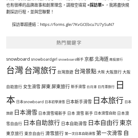
也有很棒的品牌故事和創業理念，請撥空填寫
<
採訪單
>
，我將盡快規
劃採訪行程，並與您聯繫！
採訪單超連結：
https://forms.gle/7KvGCEbcu7U7ySuN7
熱門關鍵字
北海道
snowboard
京都
snowboardgirl
snowboard新手
南投旅行
台灣
台灣旅行
台灣景點
台灣旅遊
大阪旅行
大阪
大阪
日
屏東
屏東旅行
女生滑雪
自助旅行
新手滑雪
日月潭旅行
日月潭
本
日本旅行
日本新手滑雪
日本snowboard
日本初學滑雪
日本
日本滑雪
日本滑雪場新手
日本 滑雪 新手
日本滑雪自助
日本滑
旅遊
日本自由行
日本自助旅行
東京
日本自助滑雪
雪自由行
自
第一次滑雪
滑雪旅行
東京旅行
東京自由行
第一次日本自助滑雪