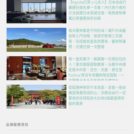
【Agoda訂房 x CJ夫人】日本自由行
嚴選住宿名單一次看！內行旅行者的
方法挑選日本質感住宿，每周更新專
屬訂房優惠與折扣碼
每天醒來都是不同的海！瀨戶內海藝
術祭入門攻略：夜宿宇野港三天兩
夜，完成跳島直島與豐島、藝術祭護
照、交通住宿一次整理
每一盒和菓子，都藏著一位想記住的
人！東京銀座甜點散策，沿著中央通
走進木村家、空也、虎屋、資生堂
Parlour等百年老舖與限定甜點，一
次匯集日本五百年的伴手禮文化
從狐狸神使到千本鳥居，走進一座由
願望堆疊而成的山｜京都自由行一定
要來的伏見稻荷大社與8個最值得停
留的風景
品牌服務項目