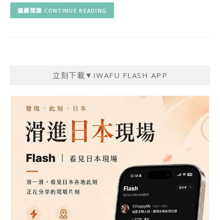
CONTINUE READING
立刻下載▼IWAFU FLASH APP