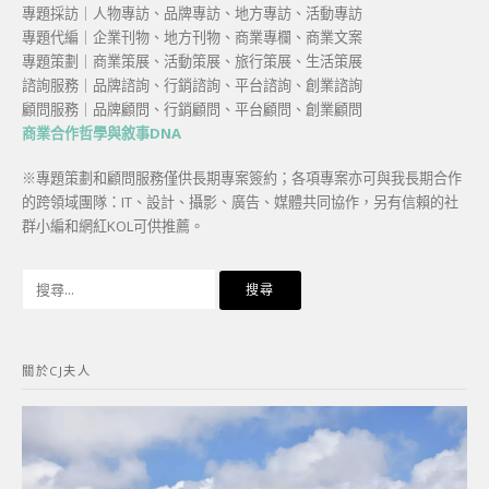
專題採訪｜人物專訪、品牌專訪、地方專訪、活動專訪
專題代編｜企業刊物、地方刊物、商業專欄、商業文案
專題策劃｜商業策展、活動策展、旅行策展、生活策展
諮詢服務｜品牌諮詢、行銷諮詢、平台諮詢、創業諮詢
顧問服務｜品牌顧問、行銷顧問、平台顧問、創業顧問
商業合作哲學與敘事DNA
※專題策劃和顧問服務僅供長期專案簽約；各項專案亦可與我長期合作
的跨領域團隊：IT、設計、攝影、廣告、媒體共同協作，另有信賴的社
群小編和網紅KOL可供推薦。
搜
尋
關
鍵
關於CJ夫人
字: