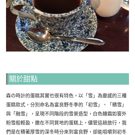
關於甜點
森の時計的蛋糕其實也很有特色，以「雪」為靈感的三種
蛋糕款式，分別命名為富良野冬季的「初雪」、「積雪」
與「融雪」，呈現不同階段的雪景造型，白色糖霜如窗外
粉雪般輕盈，撒在不同質地的蛋糕上，儘管這趟旅行，我
們是在積著厚雪的深冬時分來到富良野，卻能咀嚼到初冬