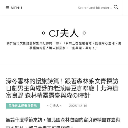
Skip
MENU
to
content
。CJ夫人。
關於當代文化體驗採集與紀錄的一切。「目前正在旅居各地，挖掘用心生活、處
事謹慎的匠人職人創業家，一起共榮、共好！」
深冬雪林的慢旅詩篇！跟著森林系文青探訪
日劇男主角經營的老派磨豆咖啡廳｜北海道
富良野 森林精靈露臺與森の時計
品味日本輕奢度假地
。CJ夫人。
2025-12-16
無論什麼季節來訪，被北國森林包圍的富良野精靈露臺與