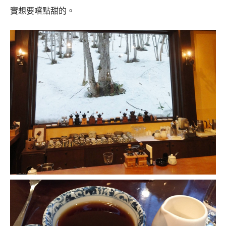
實想要嚐點甜的。