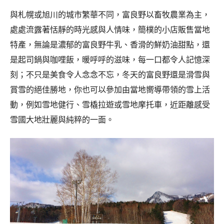
與札幌或旭川的城市繁華不同，富良野以畜牧農業為主，
處處流露著恬靜的時光感與人情味，簡樸的小店販售當地
特產，無論是濃郁的富良野牛乳、香滑的鮮奶油甜點，還
是起司鍋與咖哩飯，暖呼呼的滋味，每一口都令人記憶深
刻；不只是美食令人念念不忘，冬天的富良野還是滑雪與
賞雪的絕佳勝地，你也可以參加由當地嚮導帶領的雪上活
動，例如雪地健行、雪橇拉遊或雪地摩托車，近距離感受
雪國大地壯麗與純粹的一面。