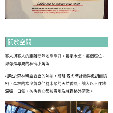
關於空間
客人與客人的距離間隔地剛剛好，每張木桌、每個座位，
都像是專屬的私密小角落。
相較於森林精靈露臺的熱鬧，珈琲 森の時計顯得低調而隱
密，森林的寒冷氣息伴隨木頭的天然香氣，讓人忍不住地
深吸一口氣，彷彿身心都被雪地洗滌得格外清澈。