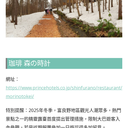
珈琲 森の時計
網址：
https://www.princehotels.co.jp/shinfurano/restaurant/
morinotokei/
特別提醒：2025年冬季，富良野地區觀光人潮眾多，熱門
景點之一的精靈露臺首度提出管理措施，限制大巴遊客入
內參觀，若是近期報團參加一日遊可得多加留意。