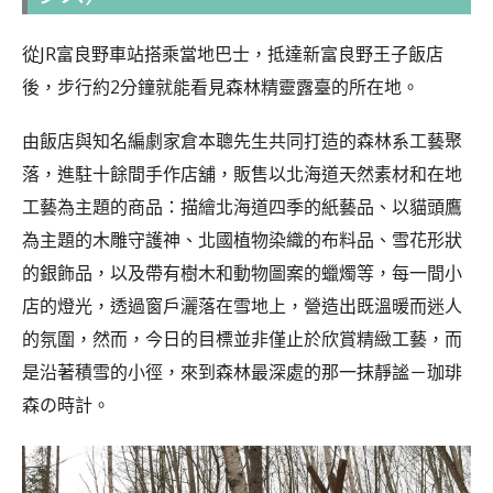
從JR富良野車站搭乘當地巴士，抵達新富良野王子飯店
後，步行約2分鐘就能看見森林精靈露臺的所在地。
由飯店與知名編劇家倉本聰先生共同打造的森林系工藝聚
落，進駐十餘間手作店舖，販售以北海道天然素材和在地
工藝為主題的商品：描繪北海道四季的紙藝品、以貓頭鷹
為主題的木雕守護神、北國植物染織的布料品、雪花形狀
的銀飾品，以及帶有樹木和動物圖案的蠟燭等，每一間小
店的燈光，透過窗戶灑落在雪地上，營造出既溫暖而迷人
的氛圍，然而，今日的目標並非僅止於欣賞精緻工藝，而
是沿著積雪的小徑，來到森林最深處的那一抹靜謐－珈琲
森の時計。