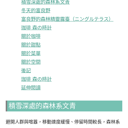
積雪深處的森林系文青
冬天的富良野
富良野的森林精靈露臺（ニングルテラス）
珈琲 森の時計
關於咖啡
關於甜點
關於菜單
關於空間
後記
珈琲 森の時計
延伸閱讀
積雪深處的森林系文青
避開人群與喧囂，移動速度緩慢、停留時間較長，森林系