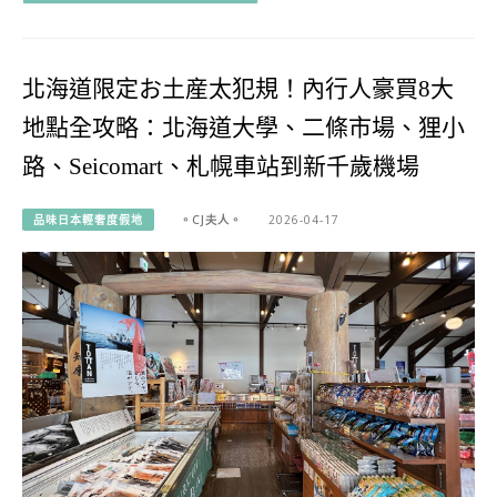
北海道限定お土産太犯規！內行人豪買8大
地點全攻略：北海道大學、二條市場、狸小
路、Seicomart、札幌車站到新千歲機場
品味日本輕奢度假地
。CJ夫人。
2026-04-17