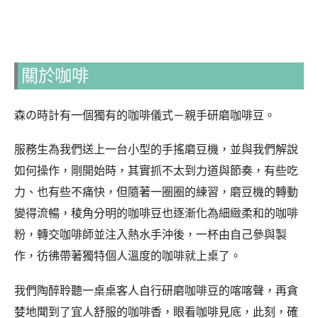
關於咖啡
森の時計有一個獨有的咖啡儀式－親手研磨咖啡豆。
服務生為我們送上一台小型的手搖磨豆機，並與我們解說
如何操作，剛開始時，其實抓不太到力道與節奏，有些吃
力、也有些不痛快，但隨著一圈圈的練習，磨豆機的轉動
變得流暢，稜角分明的咖啡豆也逐漸化為細緻柔和的咖啡
粉，轉交咖啡師並注入熱水手沖後，一杯由自己參與製
作，彷彿帶著獨特個人溫度的咖啡就上桌了。
我們陶醉聆聽一桌桌客人自行研磨咖啡豆的喀喀聲，再貪
婪地聞到了宜人舒服的咖啡香，眼看咖啡見底，此刻，確