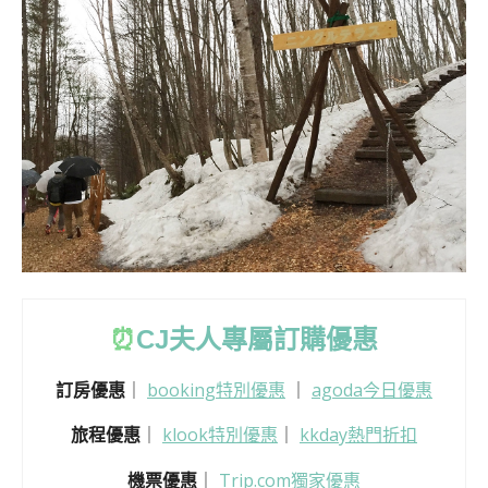
⏰
CJ
夫人專屬訂購優惠
訂房優惠
｜
booking特別優惠
｜
agoda今日優惠
旅程優惠
｜
klook特別優惠
｜
kkday熱門折扣
機票優惠
｜
Trip.com獨家優惠