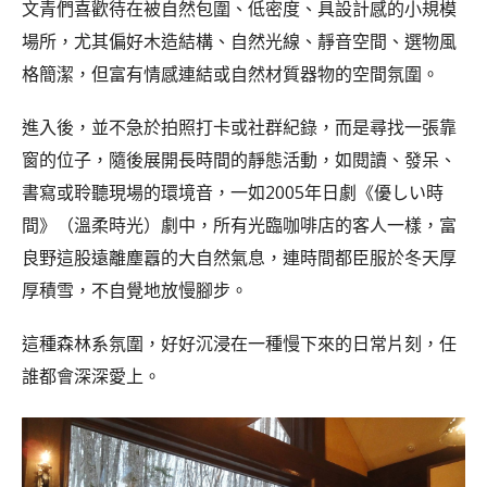
文青們喜歡待在被自然包圍、低密度、具設計感的小規模
場所，尤其偏好木造結構、自然光線、靜音空間、選物風
格簡潔，但富有情感連結或自然材質器物的空間氛圍。
進入後，並不急於拍照打卡或社群紀錄，而是尋找一張靠
窗的位子，隨後展開長時間的靜態活動，如閱讀、發呆、
書寫或聆聽現場的環境音，一如
2005年日劇《優しい時
間》（溫柔時光）劇中，所有光臨咖啡店的客人一樣，富
良野這股遠離塵囂的大自然氣息，連時間都臣服於冬天厚
厚積雪，不自覺地放慢腳步。
這種森林系氛圍，好好沉浸在一種慢下來的日常片刻，
任
誰都會深深愛上。