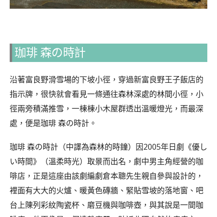
珈琲 森の時計
沿著富良野滑雪場的下坡小徑，穿過新富良野王子飯店的
指示牌，很快就會看見一條通往森林深處的林間小徑，小
徑兩旁積滿推雪，一棟棟小木屋群透出溫暖燈光，而最深
處，便是珈琲 森の時計。
珈琲 森の時計（中譯為森林的時鐘）因2005年日劇《優し
い時間》（溫柔時光）取景而出名，劇中男主角經營的咖
啡店，正是這座由該劇編劇倉本聰先生親自參與設計的，
裡面有大大的火爐、暖黃色磚牆、緊貼雪坡的落地窗、吧
台上陳列彩紋陶瓷杯、磨豆機與咖啡壺，與其說是一間咖