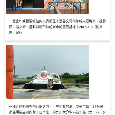
一個比IG濾鏡更好拍的文青街區！曼谷文青與年輕人喝咖啡、找餐
館、逛文創、塗鴉彩繪街拍的周末的靈感基地｜ARI AREA（阿里
區）紀行
一種介於船舶與飛行器之間，世界少有的海上交通工具！35分鐘
從機場橫越別府灣｜日本唯一的九州大分空港氣墊船（ホーバーク