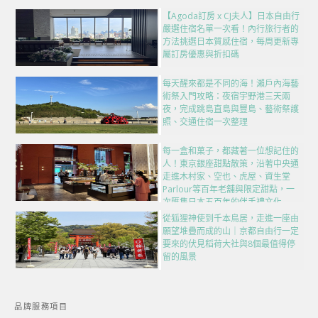
【Agoda訂房 x CJ夫人】日本自由行
嚴選住宿名單一次看！內行旅行者的
方法挑選日本質感住宿，每周更新專
屬訂房優惠與折扣碼
每天醒來都是不同的海！瀨戶內海藝
術祭入門攻略：夜宿宇野港三天兩
夜，完成跳島直島與豐島、藝術祭護
照、交通住宿一次整理
每一盒和菓子，都藏著一位想記住的
人！東京銀座甜點散策，沿著中央通
走進木村家、空也、虎屋、資生堂
Parlour等百年老舖與限定甜點，一
次匯集日本五百年的伴手禮文化
從狐狸神使到千本鳥居，走進一座由
願望堆疊而成的山｜京都自由行一定
要來的伏見稻荷大社與8個最值得停
留的風景
品牌服務項目