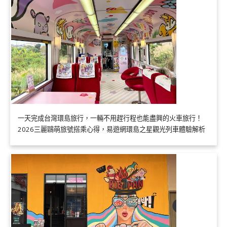
一天完成台灣環島旅行，一輛不用趕行程也能盡興的火車旅行！
2026三麗鷗萌旅號搭乘心得，易遊網環島之星觀光列車體驗解析