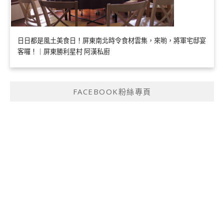
日日都是風土美食日！屏東南北時令食材雲集，來喲，將軍宅邸宴
客囉！｜屏東勝利星村 阿漢私廚
FACEBOOK粉絲專頁