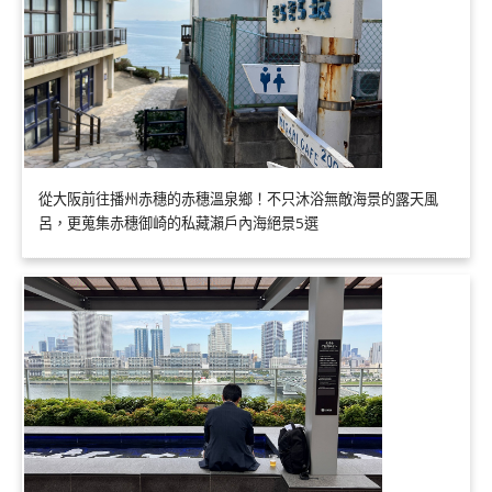
從大阪前往播州赤穗的赤穗溫泉鄉！不只沐浴無敵海景的露天風
呂，更蒐集赤穗御崎的私藏瀨戶內海絕景5選