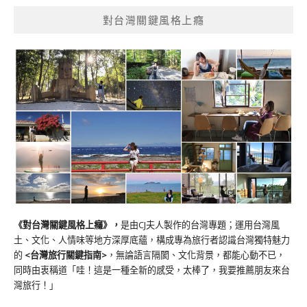
對台灣關鍵風格上癮
《對台灣關鍵風格上癮》
，
是由CJ夫人製作的台灣專題；運用台灣風
土、文化、人情味等地方深厚底蘊，構成專為旅行者認識台灣獨特魅力
的
<台灣旅行關鍵指南>
，無論語言隔閡、文化背景，都能心動不已，
同時由衷稱道「哇！這是一種全新的感受，太棒了，我要推薦朋友來台
灣旅行！」