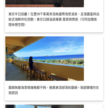
東京半日逃離！在豐洲千客萬來泡無邊際海景溫泉、足湯露臺與自
助式海鮮丼吃到飽｜東京日歸溫泉推薦 萬葉俱樂部（可供加價夜
間休憩空間）
蘭嶼無敵海景睡幾晚都不夠，推薦東清部落和蘭嶼 • 海堤驛棧的住
宿原因