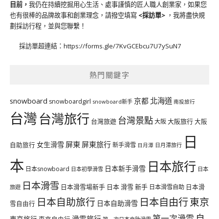
目前，
我仍在持續挖掘用心生活、處事謹慎的匠人職人創業家，如果您
也有很棒的品牌故事和創業理念，請撥空填寫
<
採訪單
>
，我將盡快規
劃採訪行程，並與您聯繫！
採訪單超連結：
https://forms.gle/7KvGCEbcu7U7ySuN7
熱門關鍵字
北海道
snowboard
京都
snowboardgirl
snowboard新手
南投旅行
台灣
台灣旅行
台灣景點
台灣旅遊
大阪旅行
大阪
大阪
日
屏東
屏東旅行
女生滑雪
自助旅行
新手滑雪
日月潭旅行
日月潭
本
日本旅行
日本新手滑雪
日本snowboard
日本初學滑雪
日本
日本滑雪
日本滑雪場新手
日本 滑雪 新手
日本滑雪自助
日本滑
旅遊
日本自由行
日本自助旅行
東京
日本自助滑雪
雪自由行
自
第一次滑雪
滑雪旅行
東京旅行