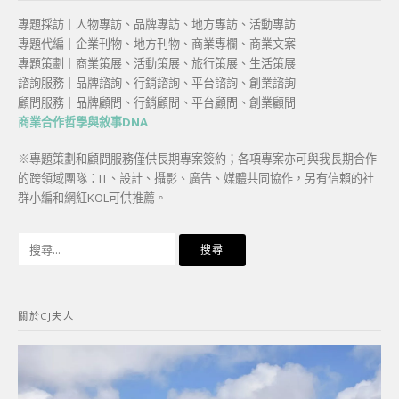
專題採訪｜人物專訪、品牌專訪、地方專訪、活動專訪
專題代編｜企業刊物、地方刊物、商業專欄、商業文案
專題策劃｜商業策展、活動策展、旅行策展、生活策展
諮詢服務｜品牌諮詢、行銷諮詢、平台諮詢、創業諮詢
顧問服務｜品牌顧問、行銷顧問、平台顧問、創業顧問
商業合作哲學與敘事DNA
※專題策劃和顧問服務僅供長期專案簽約；各項專案亦可與我長期合作
的跨領域團隊：IT、設計、攝影、廣告、媒體共同協作，另有信賴的社
群小編和網紅KOL可供推薦。
搜
尋
關
鍵
關於CJ夫人
字: