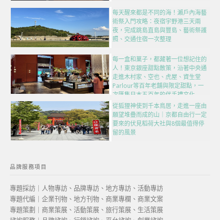
每天醒來都是不同的海！瀨戶內海藝
術祭入門攻略：夜宿宇野港三天兩
夜，完成跳島直島與豐島、藝術祭護
照、交通住宿一次整理
每一盒和菓子，都藏著一位想記住的
人！東京銀座甜點散策，沿著中央通
走進木村家、空也、虎屋、資生堂
Parlour等百年老舖與限定甜點，一
次匯集日本五百年的伴手禮文化
從狐狸神使到千本鳥居，走進一座由
願望堆疊而成的山｜京都自由行一定
要來的伏見稻荷大社與8個最值得停
留的風景
品牌服務項目
專題採訪｜人物專訪、品牌專訪、地方專訪、活動專訪
專題代編｜企業刊物、地方刊物、商業專欄、商業文案
專題策劃｜商業策展、活動策展、旅行策展、生活策展