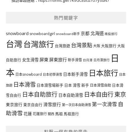
採訪單超連結：
https://forms.gle/7KvGCEbcu7U7ySuN7
熱門關鍵字
北海道
snowboard
京都
snowboardgirl
snowboard新手
南投旅行
台灣
台灣旅行
台灣景點
台灣旅遊
大阪旅行
大阪
大阪
日
屏東
屏東旅行
女生滑雪
自助旅行
新手滑雪
日月潭旅行
日月潭
本
日本旅行
日本新手滑雪
日本snowboard
日本初學滑雪
日本
日本滑雪
日本滑雪場新手
日本 滑雪 新手
日本滑雪自助
日本滑
旅遊
日本自由行
日本自助旅行
東京
日本自助滑雪
雪自由行
自
第一次滑雪
滑雪旅行
東京旅行
東京自由行
第一次日本自助滑雪
助滑雪
花蓮
馬祖
花蓮旅行
馬祖旅行
關西
點擊一個有趣的廣告