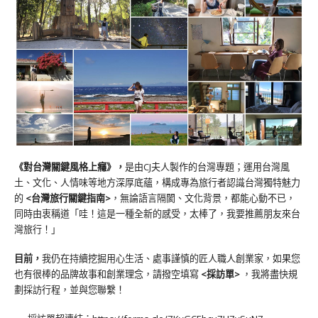
《對台灣關鍵風格上癮》
，
是由CJ夫人製作的台灣專題；運用台灣風
土、文化、人情味等地方深厚底蘊，構成專為旅行者認識台灣獨特魅力
的
<台灣旅行關鍵指南>
，無論語言隔閡、文化背景，都能心動不已，
同時由衷稱道「哇！這是一種全新的感受，太棒了，我要推薦朋友來台
灣旅行！」
目前，
我仍在持續挖掘用心生活、處事謹慎的匠人職人創業家，如果您
也有很棒的品牌故事和創業理念，請撥空填寫
<
採訪單
>
，我將盡快規
劃採訪行程，並與您聯繫！