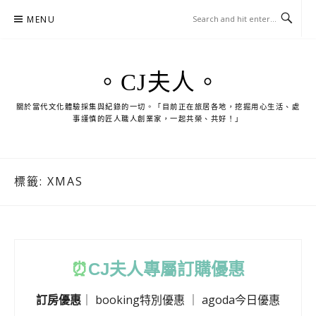
Skip
MENU
to
content
。CJ夫人。
關於當代文化體驗採集與紀錄的一切。「目前正在旅居各地，挖掘用心生活、處
事謹慎的匠人職人創業家，一起共榮、共好！」
標籤:
XMAS
⏰
CJ
夫人專屬訂購優惠
訂房優惠
｜
booking特別優惠
｜
agoda今日優惠