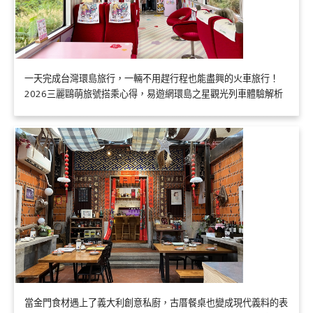
一天完成台灣環島旅行，一輛不用趕行程也能盡興的火車旅行！
2026三麗鷗萌旅號搭乘心得，易遊網環島之星觀光列車體驗解析
當金門食材遇上了義大利創意私廚，古厝餐桌也變成現代義料的表