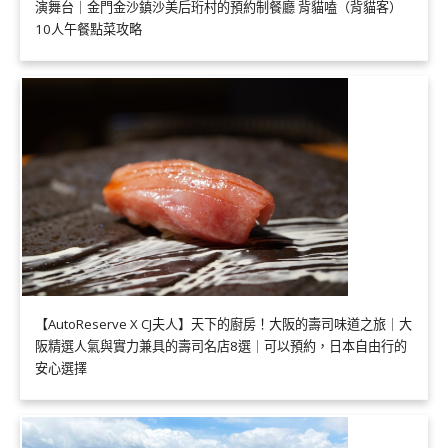
演舞台｜金門金沙鎮沙美后珩村的預約制餐廳 背貓嗑（背貓客）
10人午餐點菜攻略
【AutoReserve X CJ夫人】天下的廚房！大阪的壽司味道之旅｜大
阪精選人氣與實力兼具的壽司名店8選｜可以預約，日本自由行的
安心選擇