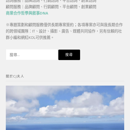
諮詢服務｜品牌諮詢、行銷諮詢、平台諮詢、創業諮詢
顧問服務｜品牌顧問、行銷顧問、平台顧問、創業顧問
商業合作哲學與敘事DNA
※專題策劃和顧問服務僅供長期專案簽約；各項專案亦可與我長期合作
的跨領域團隊：IT、設計、攝影、廣告、媒體共同協作，另有信賴的社
群小編和網紅KOL可供推薦。
搜
尋
關
鍵
關於CJ夫人
字: