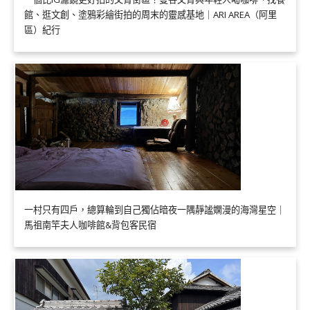
館、逛文創、塗鴉彩繪街拍的周末的靈感基地｜ARI AREA（阿里
區）紀行
一村只有四戶，總算輪到自己獨佔暗夜一隅靜謐嫻漫的海灣星空｜
馬祖南竿夫人咖啡館&背包客民宿