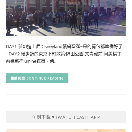
DAY1 夢幻迪士尼Disneyland繽紛聖誕~是的荷包都準備好了
~DAY2 慢步調的東京下町散策:隅田公園,文青藏前,阿美橫丁,
前進新宿lumine逛街、傍…
CONTINUE READING
立刻下載▼IWAFU FLASH APP