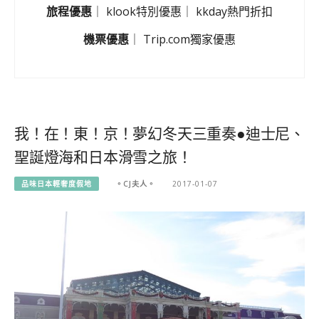
旅程優惠
｜
klook特別優惠
｜
kkday熱門折扣
機票優惠
｜
Trip.com獨家優惠
我！在！東！京！夢幻冬天三重奏●迪士尼、
聖誕燈海和日本滑雪之旅！
品味日本輕奢度假地
。CJ夫人。
2017-01-07