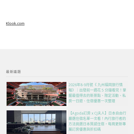
Klook.com
最新議題
2026年8-9月號《 九州福岡旅行情
報》｜出發前一週花 5 分鐘看完！掌
握最值得去的新景點、限定活動、私
房一日遊、住宿優惠一次整理
【Agoda訂房 x CJ夫人】日本自由行
嚴選住宿名單一次看！內行旅行者的
方法挑選日本質感住宿，每周更新專
屬訂房優惠與折扣碼