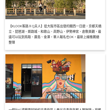
【KLOOK客路ＸCJ夫人】從大阪市區出發的關西一日遊，京都天橋
立、琵琶湖、姬路城、和歌山、高野山、伊勢神宮、倉敷美觀，最
遠可以玩到鳥取、廣島、金澤，單人報名也OK，最新上線推薦總
整理
一個比IG濾鏡更好拍的文青街區！曼谷文青與年輕人喝咖啡、找餐