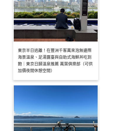
東京半日逃離！在豐洲千客萬來泡無邊際
海景溫泉、足湯露臺與自助式海鮮丼吃到
飽｜東京日歸溫泉推薦 萬葉俱樂部（可供
加價夜間休憩空間）