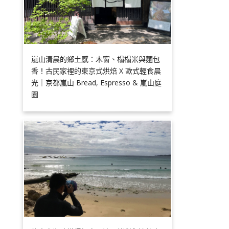
嵐山清晨的鄉土感：木窗、榻榻米與麵包
香！古民家裡的東京式烘焙 X 歐式輕食晨
光｜京都嵐山 Bread, Espresso & 嵐山庭
園