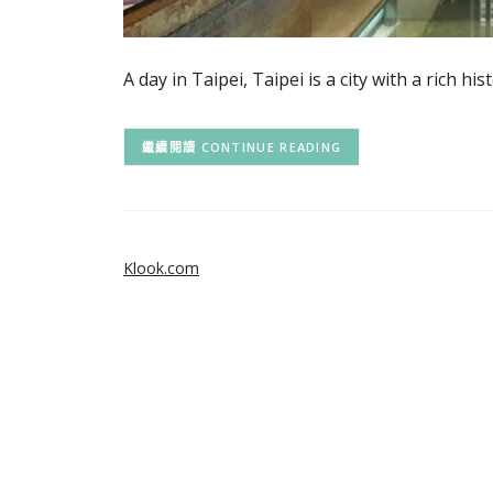
A day in Taipei, Taipei is a city with a rich hi
CONTINUE READING
Klook.com