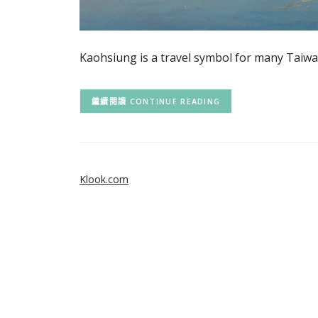
Kaohsiung is a travel symbol for many Taiwan
CONTINUE READING
Klook.com