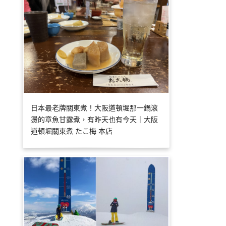
日本最老牌關東煮！大阪道頓堀那一鍋滾
燙的章魚甘露煮，有昨天也有今天｜大阪
道頓堀關東煮 たこ梅 本店