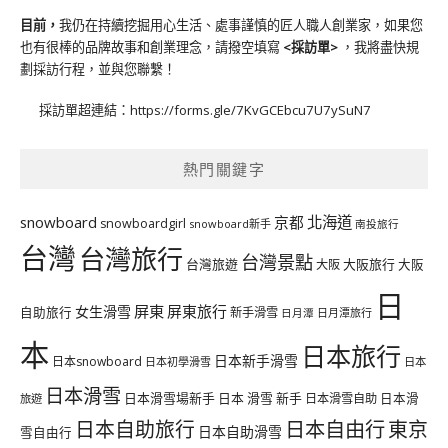
目前，
我仍在持續挖掘用心生活、處事謹慎的匠人職人創業家，如果您
也有很棒的品牌故事和創業理念，請撥空填寫
<
採訪單
>
，我將盡快規
劃採訪行程，並與您聯繫！
採訪單超連結：
https://forms.gle/7KvGCEbcu7U7ySuN7
熱門關鍵字
北海道
snowboard
京都
snowboardgirl
snowboard新手
南投旅行
台灣
台灣旅行
台灣景點
台灣旅遊
大阪旅行
大阪
大阪
日
屏東
屏東旅行
女生滑雪
自助旅行
新手滑雪
日月潭旅行
日月潭
本
日本旅行
日本新手滑雪
日本snowboard
日本初學滑雪
日本
日本滑雪
日本滑雪場新手
日本 滑雪 新手
日本滑雪自助
日本滑
旅遊
日本自由行
日本自助旅行
東京
日本自助滑雪
雪自由行