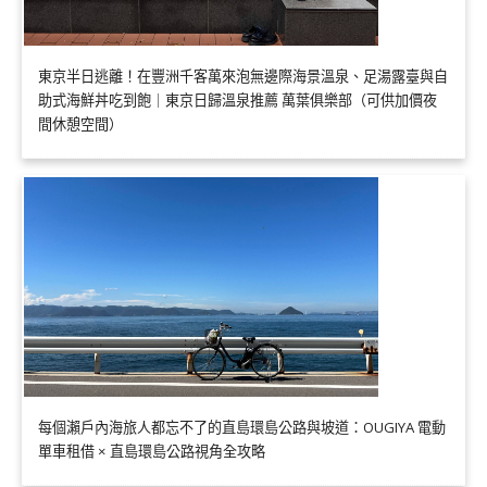
東京半日逃離！在豐洲千客萬來泡無邊際海景溫泉、足湯露臺與自
助式海鮮丼吃到飽｜東京日歸溫泉推薦 萬葉俱樂部（可供加價夜
間休憩空間）
每個瀨戶內海旅人都忘不了的直島環島公路與坡道：OUGIYA 電動
單車租借 × 直島環島公路視角全攻略