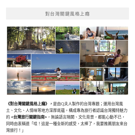
對台灣關鍵風格上癮
《對台灣關鍵風格上癮》
，
是由CJ夫人製作的台灣專題；運用台灣風
土、文化、人情味等地方深厚底蘊，構成專為旅行者認識台灣獨特魅力
的
<台灣旅行關鍵指南>
，無論語言隔閡、文化背景，都能心動不已，
同時由衷稱道「哇！這是一種全新的感受，太棒了，我要推薦朋友來台
灣旅行！」