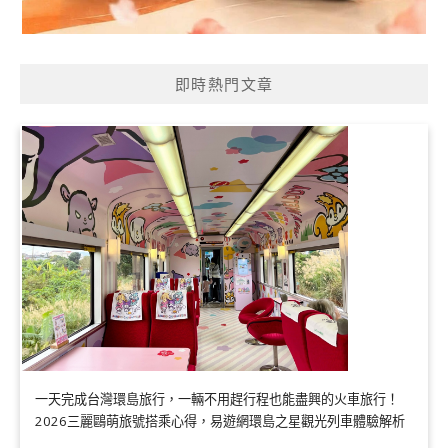
即時熱門文章
一天完成台灣環島旅行，一輛不用趕行程也能盡興的火車旅行！
2026三麗鷗萌旅號搭乘心得，易遊網環島之星觀光列車體驗解析