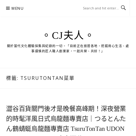
Skip
MENU
to
content
。CJ夫人。
關於當代文化體驗採集與紀錄的一切。「目前正在旅居各地，挖掘用心生活、處
事謹慎的匠人職人創業家，一起共榮、共好！」
標籤:
TSURUTONTAN菜單
澀谷百貨關門後才是晚餐高峰期！深夜營業
的時髦洋風日式烏龍麵專賣店｜つるとんた
ん鶴蜻蜓烏龍麵專賣店 TsuruTonTan UDON