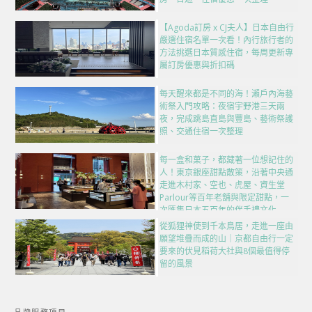
【Agoda訂房 x CJ夫人】日本自由行
嚴選住宿名單一次看！內行旅行者的
方法挑選日本質感住宿，每周更新專
屬訂房優惠與折扣碼
每天醒來都是不同的海！瀨戶內海藝
術祭入門攻略：夜宿宇野港三天兩
夜，完成跳島直島與豐島、藝術祭護
照、交通住宿一次整理
每一盒和菓子，都藏著一位想記住的
人！東京銀座甜點散策，沿著中央通
走進木村家、空也、虎屋、資生堂
Parlour等百年老舖與限定甜點，一
次匯集日本五百年的伴手禮文化
從狐狸神使到千本鳥居，走進一座由
願望堆疊而成的山｜京都自由行一定
要來的伏見稻荷大社與8個最值得停
留的風景