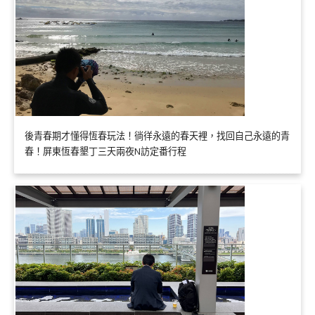
後青春期才懂得恆春玩法！徜徉永遠的春天裡，找回自己永遠的青
春！屏東恆春墾丁三天兩夜N訪定番行程