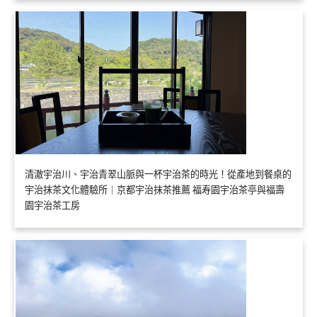
清澈宇治川、宇治青翠山脈與一杯宇治茶的時光！從產地到餐桌的
宇治抹茶文化體驗所｜京都宇治抹茶推薦 福寿園宇治茶亭與福壽
園宇治茶工房