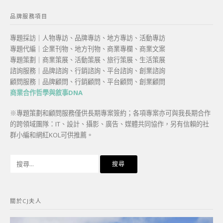
品牌服務項目
專題採訪｜人物專訪、品牌專訪、地方專訪、活動專訪
專題代編｜企業刊物、地方刊物、商業專欄、商業文案
專題策劃｜商業策展、活動策展、旅行策展、生活策展
諮詢服務｜品牌諮詢、行銷諮詢、平台諮詢、創業諮詢
顧問服務｜品牌顧問、行銷顧問、平台顧問、創業顧問
商業合作哲學與敘事DNA
※專題策劃和顧問服務僅供長期專案簽約；各項專案亦可與我長期合作
的跨領域團隊：IT、設計、攝影、廣告、媒體共同協作，另有信賴的社
群小編和網紅KOL可供推薦。
搜
尋
關
鍵
關於CJ夫人
字: