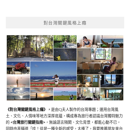
對台灣關鍵風格上癮
《對台灣關鍵風格上癮》
，
是由CJ夫人製作的台灣專題；運用台灣風
土、文化、人情味等地方深厚底蘊，構成專為旅行者認識台灣獨特魅力
的
<台灣旅行關鍵指南>
，無論語言隔閡、文化背景，都能心動不已，
同時由衷稱道「哇！這是一種全新的感受，太棒了，我要推薦朋友來台