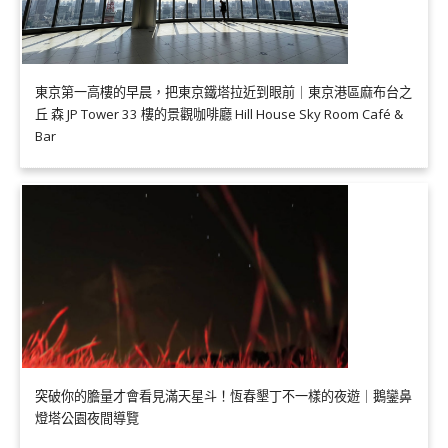
東京第一高樓的早晨，把東京鐵塔拉近到眼前｜東京港區麻布台之
丘 森 JP Tower 33 樓的景觀咖啡廳 Hill House Sky Room Café &
Bar
突破你的膽量才會看見滿天星斗！恆春墾丁不一樣的夜遊｜鵝鑾鼻
燈塔公園夜間導覽