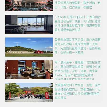
握最值得去的新景點、限定活動、私
房一日遊、住宿優惠一次整理
【Agoda訂房 x CJ夫人】日本自由行
嚴選住宿名單一次看！內行旅行者的
方法挑選日本質感住宿，每周更新專
屬訂房優惠與折扣碼
每天醒來都是不同的海！瀨戶內海藝
術祭入門攻略：夜宿宇野港三天兩
夜，完成跳島直島與豐島、藝術祭護
照、交通住宿一次整理
每一盒和菓子，都藏著一位想記住的
人！東京銀座甜點散策，沿著中央通
走進木村家、空也、虎屋、資生堂
Parlour等百年老舖與限定甜點，一
次匯集日本五百年的伴手禮文化
從狐狸神使到千本鳥居，走進一座由
願望堆疊而成的山｜京都自由行一定
要來的伏見稻荷大社與8個最值得停
留的風景