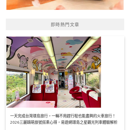
即時熱門文章
一天完成台灣環島旅行，一輛不用趕行程也能盡興的火車旅行！
2026三麗鷗萌旅號搭乘心得，易遊網環島之星觀光列車體驗解析