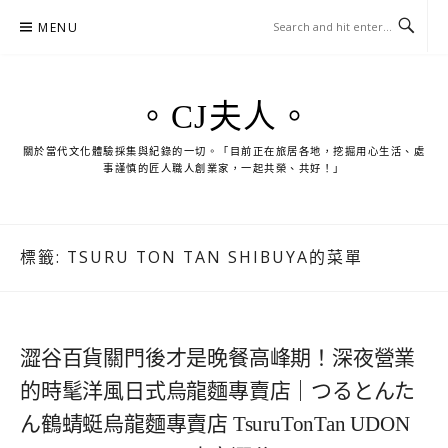
Skip
MENU
to
content
。CJ夫人。
關於當代文化體驗採集與紀錄的一切。「目前正在旅居各地，挖掘用心生活、處
事謹慎的匠人職人創業家，一起共榮、共好！」
標籤:
TSURU TON TAN SHIBUYA的菜單
澀谷百貨關門後才是晚餐高峰期！深夜營業
的時髦洋風日式烏龍麵專賣店｜つるとんた
ん鶴蜻蜓烏龍麵專賣店 TsuruTonTan UDON