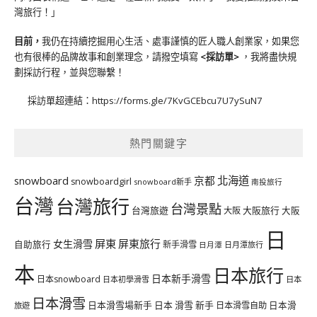
灣旅行！」
目前，
我仍在持續挖掘用心生活、處事謹慎的匠人職人創業家，如果您
也有很棒的品牌故事和創業理念，請撥空填寫
<
採訪單
>
，我將盡快規
劃採訪行程，並與您聯繫！
採訪單超連結：
https://forms.gle/7KvGCEbcu7U7ySuN7
熱門關鍵字
北海道
snowboard
京都
snowboardgirl
snowboard新手
南投旅行
台灣
台灣旅行
台灣景點
台灣旅遊
大阪旅行
大阪
大阪
日
屏東
屏東旅行
女生滑雪
自助旅行
新手滑雪
日月潭旅行
日月潭
本
日本旅行
日本新手滑雪
日本snowboard
日本初學滑雪
日本
日本滑雪
日本滑雪場新手
日本 滑雪 新手
日本滑雪自助
日本滑
旅遊