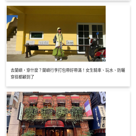
去蘭嶼，穿什麼？蘭嶼行李打包帶好帶滿！女生騎車、玩水、防曬
穿搭都顧到了