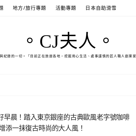
題
地方/旅行專題
活動專題
日本自助滑雪
。CJ夫人。
與紀錄的一切。「目前正在旅居各地，挖掘用心生活、處事謹慎的匠人職人創業
好早晨！踏入東京銀座的古典歐風老字號咖啡
，為旅行增添一抹復古時尚的大人風！