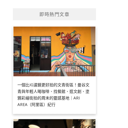
即時熱門文章
一個比IG濾鏡更好拍的文青街區！曼谷文
青與年輕人喝咖啡、找餐館、逛文創、塗
鴉彩繪街拍的周末的靈感基地｜ARI
AREA（阿里區）紀行