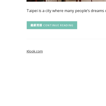
Taipei is a city where many people’s dreams
CONTINUE READING
Klook.com