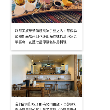
以阿美族部落傳統風味手藝之名，每個季
節都能品嚐來自花蓮山海珍味的澎湃無菜
單宴席｜花蓮七星潭慕名私房料理
我們都剛好吃了那碗豬肉蓋飯，也都剛好
看過摩周湖的藍｜弟子屈町／JR摩周車站