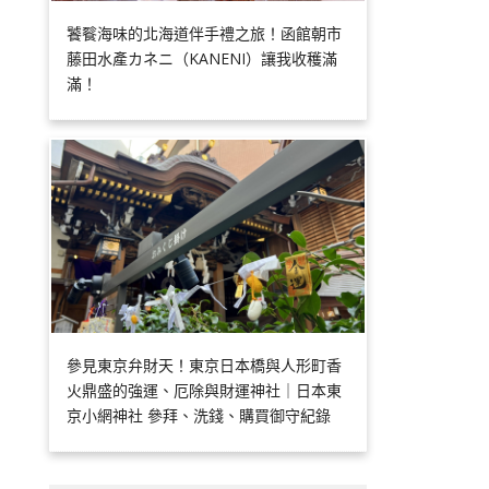
饕餮海味的北海道伴手禮之旅！函館朝市
藤田水產カネニ（KANENI）讓我收穫滿
滿！
參見東京弁財天！東京日本橋與人形町香
火鼎盛的強運、厄除與財運神社｜日本東
京小網神社 參拜、洗錢、購買御守紀錄