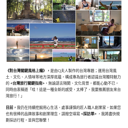
《對台灣關鍵風格上癮》
，
是由CJ夫人製作的台灣專題；運用台灣風
土、文化、人情味等地方深厚底蘊，構成專為旅行者認識台灣獨特魅力
的
<台灣旅行關鍵指南>
，無論語言隔閡、文化背景，都能心動不已，
同時由衷稱道「哇！這是一種全新的感受，太棒了，我要推薦朋友來台
灣旅行！」
目前，
我仍在持續挖掘用心生活、處事謹慎的匠人職人創業家，如果您
也有很棒的品牌故事和創業理念，請撥空填寫
<
採訪單
>
，我將盡快規
劃採訪行程，並與您聯繫！