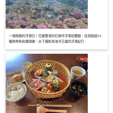
一個晴朗的浮潛日！花蓮豐濱的石梯坪浮潛初體驗，目測超過30
種熱帶魚和珊瑚礁，水下攝影與海洋王國的浮潛紀行