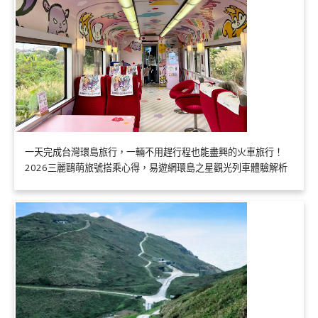
一天完成台灣環島旅行，一輛不用趕行程也能盡興的火車旅行！
2026三麗鷗萌旅號搭乘心得，易遊網環島之星觀光列車體驗解析