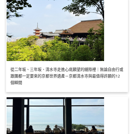
從二年坂、三年坂、清水寺走進心底願望的縫隙裡｜無論自由行或
跟團都一定要來的京都世界遺產－京都清水寺與最值得許願的12
個瞬間