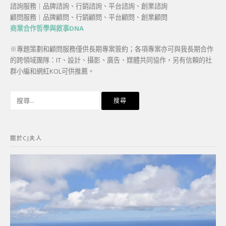
諮詢服務｜品牌諮詢、行銷諮詢、平台諮詢、創業諮詢
顧問服務｜品牌顧問、行銷顧問、平台顧問、創業顧問
商業合作哲學與敘事DNA
※專題策劃和顧問服務僅供長期專案簽約；各項專案亦可與我長期合作
的跨領域團隊：IT、設計、攝影、廣告、媒體共同協作，另有信賴的社
群小編和網紅KOL可供推薦。
搜
尋
關
鍵
關於CJ夫人
字: