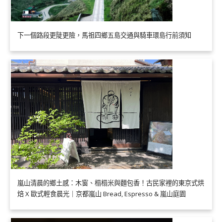
下一個路段更陡更險，馬祖四鄉五島交通與騎車環島行前須知
嵐山清晨的鄉土感：木窗、榻榻米與麵包香！古民家裡的東京式烘
焙 X 歐式輕食晨光｜京都嵐山 Bread, Espresso & 嵐山庭園