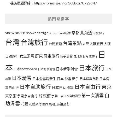
採訪單超連結：
https://forms.gle/7KvGCEbcu7U7ySuN7
熱門關鍵字
北海道
snowboard
京都
snowboardgirl
snowboard新手
南投旅行
台灣
台灣旅行
台灣景點
台灣旅遊
大阪旅行
大阪
大阪
日
屏東
屏東旅行
女生滑雪
自助旅行
新手滑雪
日月潭旅行
日月潭
本
日本旅行
日本新手滑雪
日本snowboard
日本初學滑雪
日本
日本滑雪
日本滑雪場新手
日本 滑雪 新手
日本滑雪自助
日本滑
旅遊
日本自由行
日本自助旅行
東京
日本自助滑雪
雪自由行
自
第一次滑雪
滑雪旅行
東京旅行
東京自由行
第一次日本自助滑雪
助滑雪
花蓮
馬祖
花蓮旅行
馬祖旅行
關西