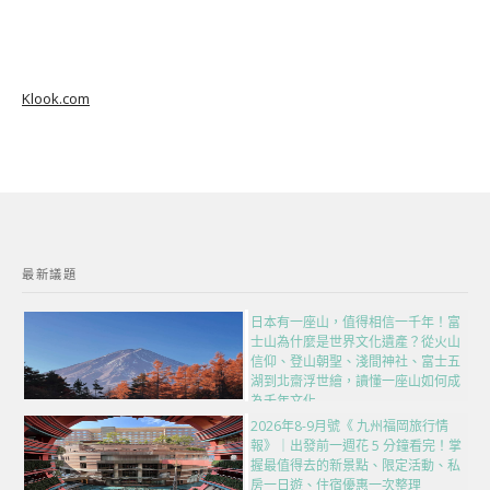
Klook.com
最新議題
日本有一座山，值得相信一千年！富
士山為什麼是世界文化遺產？從火山
信仰、登山朝聖、淺間神社、富士五
湖到北齋浮世繪，讀懂一座山如何成
為千年文化
2026年8-9月號《 九州福岡旅行情
報》｜出發前一週花 5 分鐘看完！掌
握最值得去的新景點、限定活動、私
房一日遊、住宿優惠一次整理