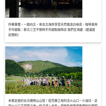
拎著筆電，一路向北，來去北海岸享受天然風浪白噪音、咖啡香與
手作甜點｜新北三芝不限時手作甜點咖啡店 我們在海邊（建議提
前預約）
未曾走過的台北陽明山山徑！從荒瘠之地的活火山口－小油坑，走
到火山口下富饒之地－竹子湖！今年，用綠色保育視角帶你玩陽明