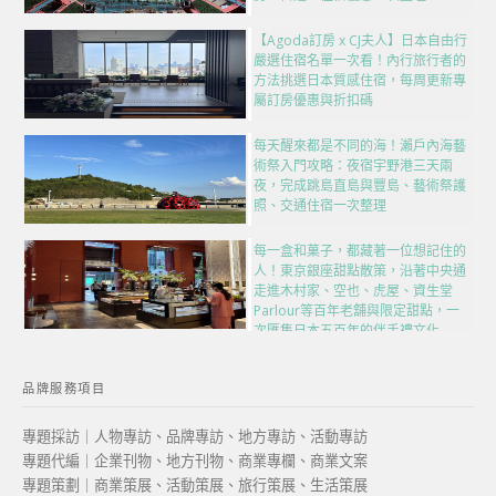
【Agoda訂房 x CJ夫人】日本自由行
嚴選住宿名單一次看！內行旅行者的
方法挑選日本質感住宿，每周更新專
屬訂房優惠與折扣碼
每天醒來都是不同的海！瀨戶內海藝
術祭入門攻略：夜宿宇野港三天兩
夜，完成跳島直島與豐島、藝術祭護
照、交通住宿一次整理
每一盒和菓子，都藏著一位想記住的
人！東京銀座甜點散策，沿著中央通
走進木村家、空也、虎屋、資生堂
Parlour等百年老舖與限定甜點，一
次匯集日本五百年的伴手禮文化
品牌服務項目
專題採訪｜人物專訪、品牌專訪、地方專訪、活動專訪
專題代編｜企業刊物、地方刊物、商業專欄、商業文案
專題策劃｜商業策展、活動策展、旅行策展、生活策展