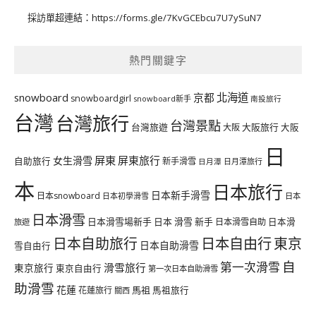
採訪單超連結：
https://forms.gle/7KvGCEbcu7U7ySuN7
熱門關鍵字
北海道
snowboard
京都
snowboardgirl
snowboard新手
南投旅行
台灣
台灣旅行
台灣景點
台灣旅遊
大阪旅行
大阪
大阪
日
屏東
屏東旅行
女生滑雪
自助旅行
新手滑雪
日月潭旅行
日月潭
本
日本旅行
日本新手滑雪
日本snowboard
日本初學滑雪
日本
日本滑雪
日本滑雪場新手
日本 滑雪 新手
日本滑雪自助
日本滑
旅遊
日本自由行
日本自助旅行
東京
日本自助滑雪
雪自由行
自
第一次滑雪
滑雪旅行
東京旅行
東京自由行
第一次日本自助滑雪
助滑雪
花蓮
馬祖
花蓮旅行
馬祖旅行
關西