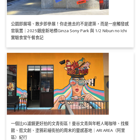
公園即展場、散步即參展！你走進去的不是建築，而是一座觸發感
官裝置｜2025銀座新地標Ginza Sony Park 與 1/2 Nibun no Ichi
實驗食堂午餐食記
一個比IG濾鏡更好拍的文青街區！曼谷文青與年輕人喝咖啡、找餐
館、逛文創、塗鴉彩繪街拍的周末的靈感基地｜ARI AREA（阿里
區）紀行