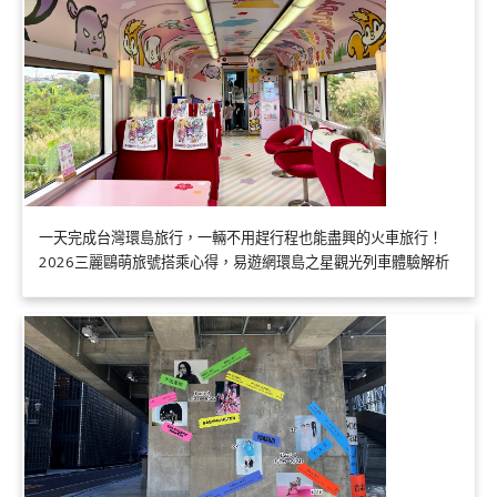
一天完成台灣環島旅行，一輛不用趕行程也能盡興的火車旅行！
2026三麗鷗萌旅號搭乘心得，易遊網環島之星觀光列車體驗解析