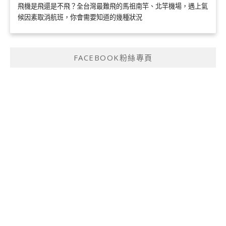
飛機是飛還是不飛？全台灣最難飛的馬祖南竿、北竿機場，遇上氣
候因素取消航班，你會需要知道的幾種狀況
FACEBOOK粉絲專頁