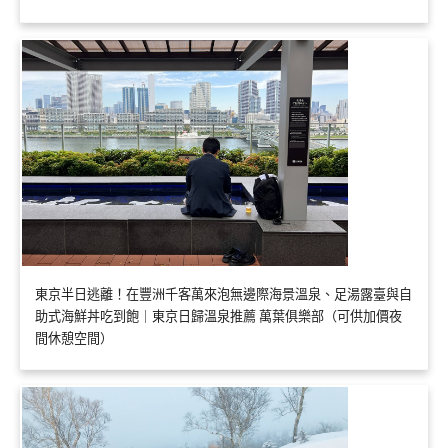
東京半日逃離！在豐洲千客萬來泡無邊際海景溫泉、足湯露臺與自
助式海鮮丼吃到飽｜東京日歸溫泉推薦 萬葉俱樂部（可供加價夜
間休憩空間）