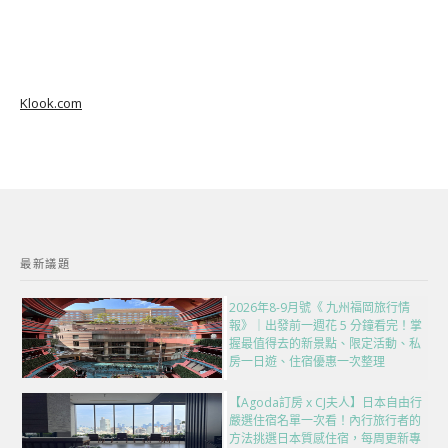
Klook.com
最新議題
2026年8-9月號《 九州福岡旅行情
報》｜出發前一週花 5 分鐘看完！掌
握最值得去的新景點、限定活動、私
房一日遊、住宿優惠一次整理
【Agoda訂房 x CJ夫人】日本自由行
嚴選住宿名單一次看！內行旅行者的
方法挑選日本質感住宿，每周更新專