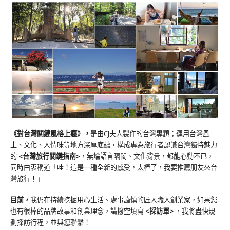
《對台灣關鍵風格上癮》
，
是由CJ夫人製作的台灣專題；運用台灣風
土、文化、人情味等地方深厚底蘊，構成專為旅行者認識台灣獨特魅力
的
<台灣旅行關鍵指南>
，無論語言隔閡、文化背景，都能心動不已，
同時由衷稱道「哇！這是一種全新的感受，太棒了，我要推薦朋友來台
灣旅行！」
目前，
我仍在持續挖掘用心生活、處事謹慎的匠人職人創業家，如果您
也有很棒的品牌故事和創業理念，請撥空填寫
<
採訪單
>
，我將盡快規
劃採訪行程，並與您聯繫！