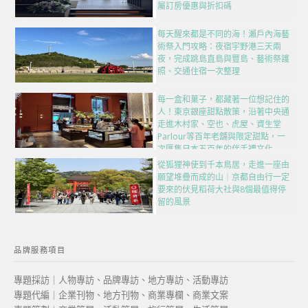
屬訂房優惠與折扣碼
每天醒來都是不同的海！瀨戶內海藝
術祭入門攻略：夜宿宇野港三天兩
夜，完成跳島直島與豐島、藝術祭護
照、交通住宿一次整理
每一盒和菓子，都藏著一位想記住的
人！東京銀座甜點散策，沿著中央通
走進木村家、空也、虎屋、資生堂
Parlour等百年老舖與限定甜點，一
次匯集日本五百年的伴手禮文化
從狐狸神使到千本鳥居，走進一座由
願望堆疊而成的山｜京都自由行一定
要來的伏見稻荷大社與8個最值得停
留的風景
品牌服務項目
專題採訪｜人物專訪、品牌專訪、地方專訪、活動專訪
專題代編｜企業刊物、地方刊物、商業專欄、商業文案