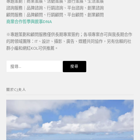
專題策劃｜商業策展、活動策展、旅行策展、生活策展
諮詢服務｜品牌諮詢、行銷諮詢、平台諮詢、創業諮詢
顧問服務｜品牌顧問、行銷顧問、平台顧問、創業顧問
商業合作哲學與敘事DNA
※專題策劃和顧問服務僅供長期專案簽約；各項專案亦可與我長期合作
的跨領域團隊：IT、設計、攝影、廣告、媒體共同協作，另有信賴的社
群小編和網紅KOL可供推薦。
搜
尋
關
鍵
關於CJ夫人
字: