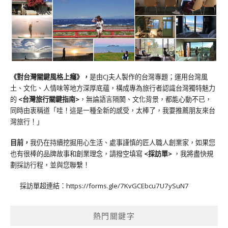
《對台灣關鍵風格上癮》
，
是由CJ夫人製作的台灣專題；運用台灣風
土、文化、人情味等地方深厚底蘊，構成專為旅行者認識台灣獨特魅力
的
<台灣旅行關鍵指南>
，無論語言隔閡、文化背景，都能心動不已，
同時由衷稱道「哇！這是一種全新的感受，太棒了，我要推薦朋友來台
灣旅行！」
目前，
我仍在持續挖掘用心生活、處事謹慎的匠人職人創業家，如果您
也有很棒的品牌故事和創業理念，請撥空填寫
<
採訪單
>
，我將盡快規
劃採訪行程，並與您聯繫！
採訪單超連結：
https://forms.gle/7KvGCEbcu7U7ySuN7
熱門關鍵字