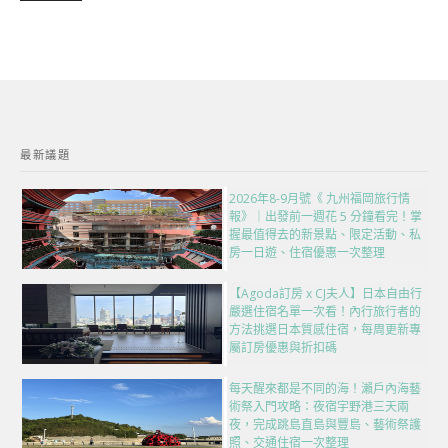
最新議題
2026年8-9月號《 九州福岡旅行情
報》｜出發前一週花 5 分鐘看完！掌
握最值得去的新景點、限定活動、私
房一日遊、住宿優惠一次整理
【Agoda訂房 x CJ夫人】日本自由行
嚴選住宿名單一次看！內行旅行者的
方法挑選日本質感住宿，每周更新專
屬訂房優惠與折扣碼
每天醒來都是不同的海！瀨戶內海藝
術祭入門攻略：夜宿宇野港三天兩
夜，完成跳島直島與豐島、藝術祭護
照、交通住宿一次整理