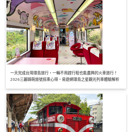
一天完成台灣環島旅行，一輛不用趕行程也能盡興的火車旅行！
2026三麗鷗萌旅號搭乘心得，易遊網環島之星觀光列車體驗解析