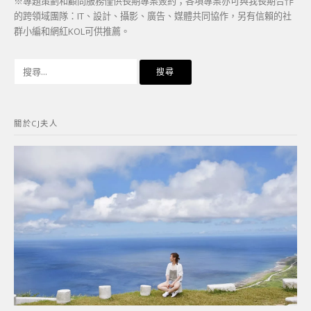
※專題策劃和顧問服務僅供長期專案簽約；各項專案亦可與我長期合作
的跨領域團隊：IT、設計、攝影、廣告、媒體共同協作，另有信賴的社
群小編和網紅KOL可供推薦。
搜
尋
關
鍵
關於CJ夫人
字: