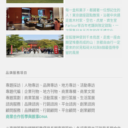
每一盒和菓子，都藏著一位想記住的
人！東京銀座甜點散策，沿著中央通
走進木村家、空也、虎屋、資生堂
Parlour等百年老舖與限定甜點，一
次匯集日本五百年的伴手禮文化
從狐狸神使到千本鳥居，走進一座由
願望堆疊而成的山｜京都自由行一定
要來的伏見稻荷大社與8個最值得停
留的風景
品牌服務項目
專題採訪｜人物專訪、品牌專訪、地方專訪、活動專訪
專題代編｜企業刊物、地方刊物、商業專欄、商業文案
專題策劃｜商業策展、活動策展、旅行策展、生活策展
諮詢服務｜品牌諮詢、行銷諮詢、平台諮詢、創業諮詢
顧問服務｜品牌顧問、行銷顧問、平台顧問、創業顧問
商業合作哲學與敘事DNA