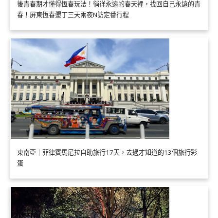
後青春期才懂得恆春玩法！徜徉永遠的春天裡，找回自己永遠的青
春！屏東恆春墾丁三天兩夜N訪定番行程
東南亞｜菲律賓馬尼拉自助旅行17天，去過才知道的13個旅行彩
蛋