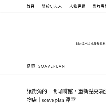
Skip
首頁
關於CJ夫人
人物專題
品牌專
to
content
關於當代文化體驗採集
標籤:
SOAVEPLAN
讓街角的一間咖啡館，重新點亮瀰
物店｜soave plan 浮室