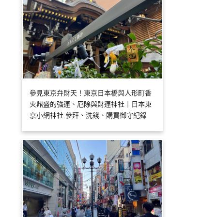
參見東京弁財天！東京日本橋與人形町香
火鼎盛的強運、厄除與財運神社｜日本東
京小網神社 參拜、洗錢、購買御守紀錄