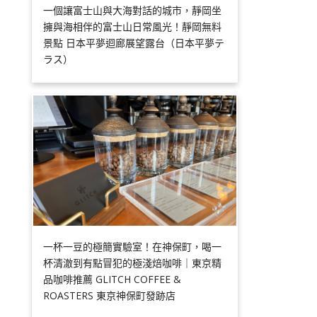
一個讓富士山與大海對話的城市，靜岡坐
擁與海相伴的富士山日常風光！靜岡無料
景點 日本平夢迴廊展望露台（日本平夢テ
ラス）
一杯一豆的極簡實驗室！在神保町，喝一
杯清澈到有點冒犯的極淺焙咖啡｜東京精
品咖啡推薦 GLITCH COFFEE &
ROASTERS 東京神保町發跡店