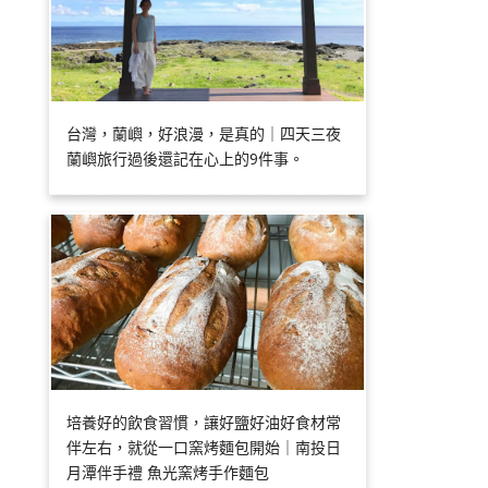
台灣，蘭嶼，好浪漫，是真的｜四天三夜
蘭嶼旅行過後還記在心上的9件事。
培養好的飲食習慣，讓好鹽好油好食材常
伴左右，就從一口窯烤麵包開始｜南投日
月潭伴手禮 魚光窯烤手作麵包