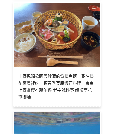
上野恩賜公園最珍藏的賞櫻角落！我在櫻
花窗景裡吃一頓春季豆腐懷石料理｜東京
上野賞櫻推薦午餐 老字號料亭 韻松亭花
籠御膳