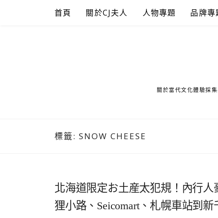
Skip
首頁
關於CJ夫人
人物專題
品牌專
to
content
關於當代文化體驗採集
標籤:
SNOW CHEESE
北海道限定お土産太犯規！內行人
狸小路、Seicomart、札幌車站到