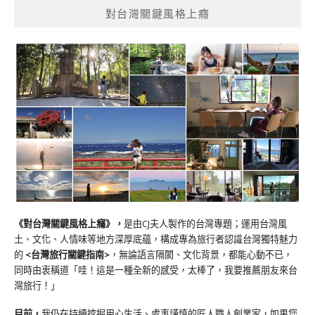
對台灣關鍵風格上癮
《對台灣關鍵風格上癮》
，
是由CJ夫人製作的台灣專題；運用台灣風
土、文化、人情味等地方深厚底蘊，構成專為旅行者認識台灣獨特魅力
的
<台灣旅行關鍵指南>
，無論語言隔閡、文化背景，都能心動不已，
同時由衷稱道「哇！這是一種全新的感受，太棒了，我要推薦朋友來台
灣旅行！」
目前，
我仍在持續挖掘用心生活、處事謹慎的匠人職人創業家，如果您