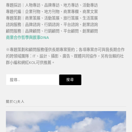
專題採訪｜人物專訪、品牌專訪、地方專訪、活動專訪
專題代編｜企業刊物、地方刊物、商業專欄、商業文案
專題策劃｜商業策展、活動策展、旅行策展、生活策展
諮詢服務｜品牌諮詢、行銷諮詢、平台諮詢、創業諮詢
顧問服務｜品牌顧問、行銷顧問、平台顧問、創業顧問
商業合作哲學與敘事DNA
※專題策劃和顧問服務僅供長期專案簽約；各項專案亦可與我長期合作
的跨領域團隊：IT、設計、攝影、廣告、媒體共同協作，另有信賴的社
群小編和網紅KOL可供推薦。
搜
尋
關
鍵
關於CJ夫人
字: