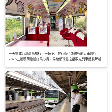
一天完成台灣環島旅行，一輛不用趕行程也能盡興的火車旅行！
2026三麗鷗萌旅號搭乘心得，易遊網環島之星觀光列車體驗解析