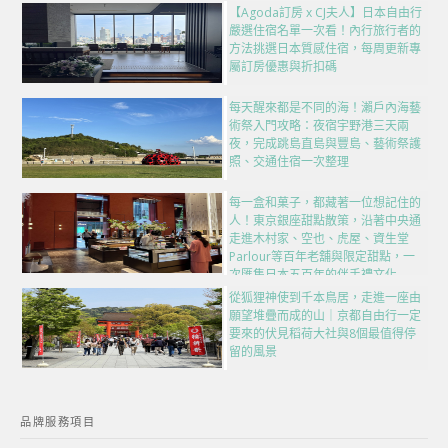
【Agoda訂房 x CJ夫人】日本自由行
嚴選住宿名單一次看！內行旅行者的
方法挑選日本質感住宿，每周更新專
屬訂房優惠與折扣碼
每天醒來都是不同的海！瀨戶內海藝
術祭入門攻略：夜宿宇野港三天兩
夜，完成跳島直島與豐島、藝術祭護
照、交通住宿一次整理
每一盒和菓子，都藏著一位想記住的
人！東京銀座甜點散策，沿著中央通
走進木村家、空也、虎屋、資生堂
Parlour等百年老舖與限定甜點，一
次匯集日本五百年的伴手禮文化
從狐狸神使到千本鳥居，走進一座由
願望堆疊而成的山｜京都自由行一定
要來的伏見稻荷大社與8個最值得停
留的風景
品牌服務項目