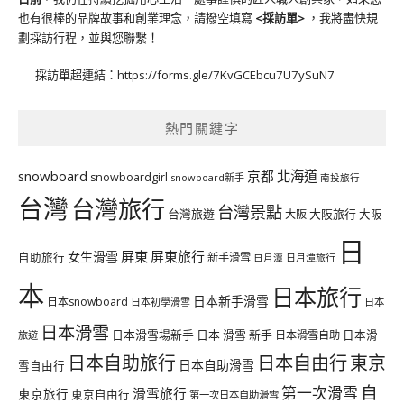
也有很棒的品牌故事和創業理念，請撥空填寫
<
採訪單
>
，我將盡快規
劃採訪行程，並與您聯繫！
採訪單超連結：
https://forms.gle/7KvGCEbcu7U7ySuN7
熱門關鍵字
北海道
snowboard
京都
snowboardgirl
snowboard新手
南投旅行
台灣
台灣旅行
台灣景點
台灣旅遊
大阪旅行
大阪
大阪
日
屏東
屏東旅行
女生滑雪
自助旅行
新手滑雪
日月潭旅行
日月潭
本
日本旅行
日本新手滑雪
日本snowboard
日本初學滑雪
日本
日本滑雪
日本滑雪場新手
日本 滑雪 新手
日本滑雪自助
日本滑
旅遊
日本自由行
日本自助旅行
東京
日本自助滑雪
雪自由行
自
第一次滑雪
滑雪旅行
東京旅行
東京自由行
第一次日本自助滑雪