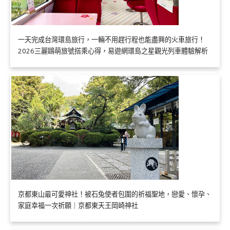
一天完成台灣環島旅行，一輛不用趕行程也能盡興的火車旅行！
2026三麗鷗萌旅號搭乘心得，易遊網環島之星觀光列車體驗解析
京都東山最可愛神社！被石兔使者包圍的祈福聖地，戀愛、懷孕、
家庭幸福一次祈願｜京都東天王岡崎神社