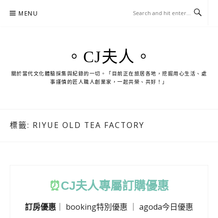
Skip
MENU
to
content
。CJ夫人。
關於當代文化體驗採集與紀錄的一切。「目前正在旅居各地，挖掘用心生活、處
事謹慎的匠人職人創業家，一起共榮、共好！」
標籤:
RIYUE OLD TEA FACTORY
⏰
CJ
夫人專屬訂購優惠
訂房優惠
｜
booking特別優惠
｜
agoda今日優惠