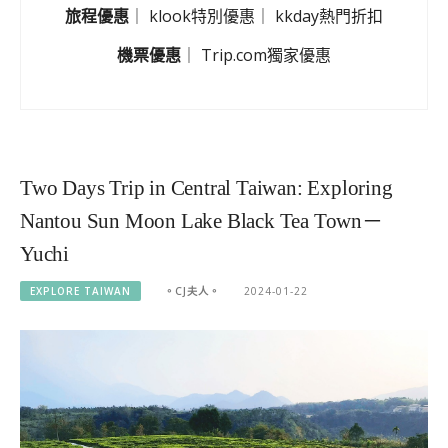
旅程優惠
｜
klook特別優惠
｜
kkday熱門折扣
機票優惠
｜
Trip.com獨家優惠
Two Days Trip in Central Taiwan: Exploring
Nantou Sun Moon Lake Black Tea Town－
Yuchi
EXPLORE TAIWAN
。CJ夫人。
2024-01-22