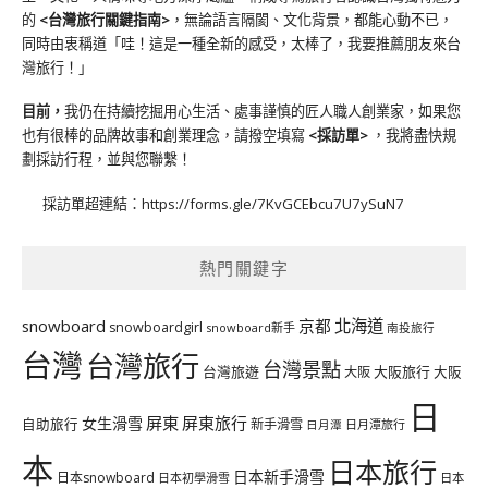
的
<台灣旅行關鍵指南>
，無論語言隔閡、文化背景，都能心動不已，
同時由衷稱道「哇！這是一種全新的感受，太棒了，我要推薦朋友來台
灣旅行！」
目前，
我仍在持續挖掘用心生活、處事謹慎的匠人職人創業家，如果您
也有很棒的品牌故事和創業理念，請撥空填寫
<
採訪單
>
，我將盡快規
劃採訪行程，並與您聯繫！
採訪單超連結：
https://forms.gle/7KvGCEbcu7U7ySuN7
熱門關鍵字
北海道
snowboard
京都
snowboardgirl
snowboard新手
南投旅行
台灣
台灣旅行
台灣景點
台灣旅遊
大阪旅行
大阪
大阪
日
屏東
屏東旅行
女生滑雪
自助旅行
新手滑雪
日月潭旅行
日月潭
本
日本旅行
日本新手滑雪
日本snowboard
日本初學滑雪
日本