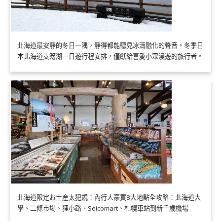
北海道最安靜的冬日一隅，靜得都能聽見冰濤融化的聲音。冬季日
本北海道支笏湖一日遊行程安排，僅獻給喜愛小眾漫遊的旅行者。
北海道限定お土産太犯規！內行人豪買8大地點全攻略：北海道大
學、二條市場、狸小路、Seicomart、札幌車站到新千歲機場