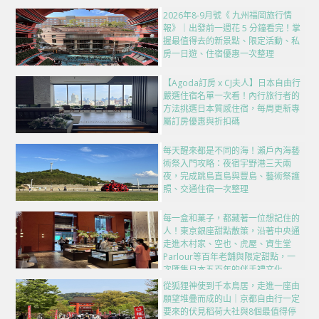
2026年8-9月號《 九州福岡旅行情
報》｜出發前一週花 5 分鐘看完！掌
握最值得去的新景點、限定活動、私
房一日遊、住宿優惠一次整理
【Agoda訂房 x CJ夫人】日本自由行
嚴選住宿名單一次看！內行旅行者的
方法挑選日本質感住宿，每周更新專
屬訂房優惠與折扣碼
每天醒來都是不同的海！瀨戶內海藝
術祭入門攻略：夜宿宇野港三天兩
夜，完成跳島直島與豐島、藝術祭護
照、交通住宿一次整理
每一盒和菓子，都藏著一位想記住的
人！東京銀座甜點散策，沿著中央通
走進木村家、空也、虎屋、資生堂
Parlour等百年老舖與限定甜點，一
次匯集日本五百年的伴手禮文化
從狐狸神使到千本鳥居，走進一座由
願望堆疊而成的山｜京都自由行一定
要來的伏見稻荷大社與8個最值得停