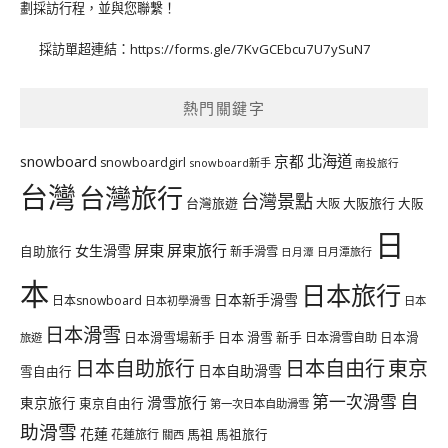
劃採訪行程，並與您聯繫！
採訪單超連結：
https://forms.gle/7KvGCEbcu7U7ySuN7
熱門關鍵字
北海道
snowboard
京都
snowboardgirl
snowboard新手
南投旅行
台灣
台灣旅行
台灣景點
台灣旅遊
大阪旅行
大阪
大阪
日
屏東
屏東旅行
女生滑雪
自助旅行
新手滑雪
日月潭旅行
日月潭
本
日本旅行
日本新手滑雪
日本snowboard
日本初學滑雪
日本
日本滑雪
日本滑雪場新手
日本 滑雪 新手
日本滑雪自助
日本滑
旅遊
日本自由行
日本自助旅行
東京
日本自助滑雪
雪自由行
自
第一次滑雪
滑雪旅行
東京旅行
東京自由行
第一次日本自助滑雪
助滑雪
花蓮
馬祖
花蓮旅行
馬祖旅行
關西