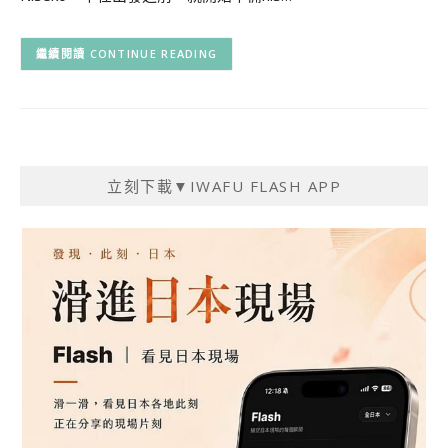
CONTINUE READING
立刻下載▼IWAFU FLASH APP