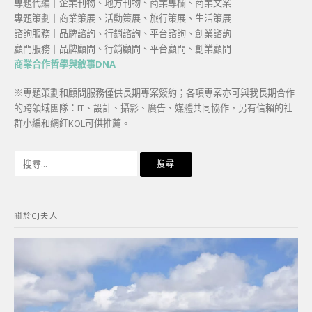
專題代編｜企業刊物、地方刊物、商業專欄、商業文案
專題策劃｜商業策展、活動策展、旅行策展、生活策展
諮詢服務｜品牌諮詢、行銷諮詢、平台諮詢、創業諮詢
顧問服務｜品牌顧問、行銷顧問、平台顧問、創業顧問
商業合作哲學與敘事DNA
※專題策劃和顧問服務僅供長期專案簽約；各項專案亦可與我長期合作
的跨領域團隊：IT、設計、攝影、廣告、媒體共同協作，另有信賴的社
群小編和網紅KOL可供推薦。
搜
尋
關
鍵
關於CJ夫人
字: