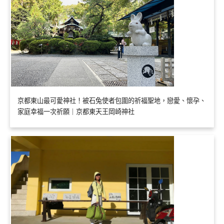
京都東山最可愛神社！被石兔使者包圍的祈福聖地，戀愛、懷孕、
家庭幸福一次祈願｜京都東天王岡崎神社