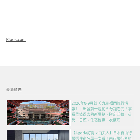
Klook.com
最新議題
2026年8-9月號《 九州福岡旅行情
報》｜出發前一週花 5 分鐘看完！掌
握最值得去的新景點、限定活動、私
房一日遊、住宿優惠一次整理
【Agoda訂房 x CJ夫人】日本自由行
嚴選住宿名單一次看！內行旅行者的