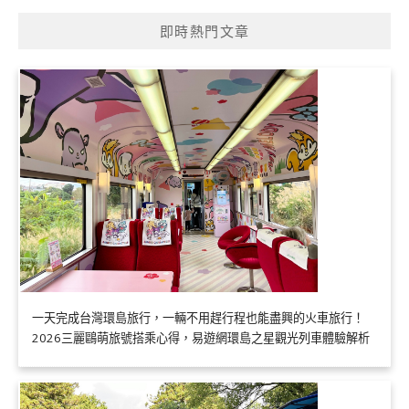
即時熱門文章
一天完成台灣環島旅行，一輛不用趕行程也能盡興的火車旅行！
2026三麗鷗萌旅號搭乘心得，易遊網環島之星觀光列車體驗解析