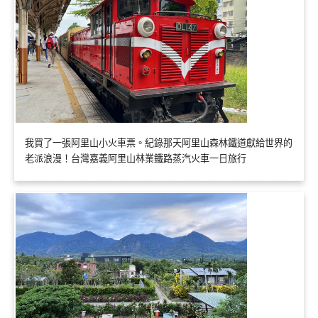
我買了一張阿里山小火車票。紀錄那天阿里山森林鐵道獻給世界的
老派浪漫！台灣嘉義阿里山林業鐵路蒸汽火車一日旅行