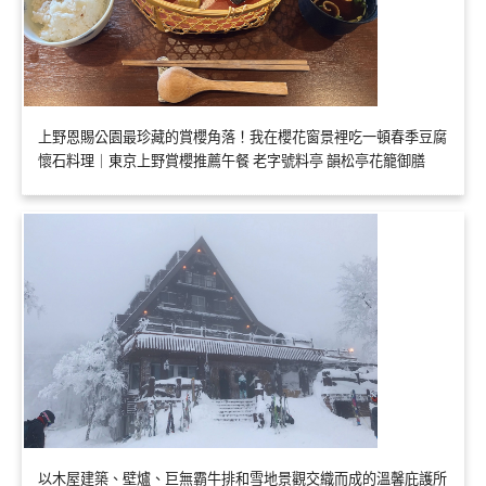
上野恩賜公園最珍藏的賞櫻角落！我在櫻花窗景裡吃一頓春季豆腐
懷石料理｜東京上野賞櫻推薦午餐 老字號料亭 韻松亭花籠御膳
以木屋建築、壁爐、巨無霸牛排和雪地景觀交織而成的溫馨庇護所