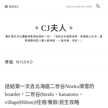
Skip
MENU
to
content
。CJ夫人。
關於當代文化體驗採集與紀錄的一切。「目前正在旅居各地，挖掘用心生活、處
事謹慎的匠人職人創業家，一起共榮、共好！」
標籤:
NISEKO
送給第一次去北海道二世谷Niseko滑雪的
boarder，二世谷(hirafu、hanazono、
village(Hilton))住宿/餐飲/民生攻略