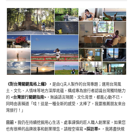
《對台灣關鍵風格上癮》
，
是由CJ夫人製作的台灣專題；運用台灣風
土、文化、人情味等地方深厚底蘊，構成專為旅行者認識台灣獨特魅力
的
<台灣旅行關鍵指南>
，無論語言隔閡、文化背景，都能心動不已，
同時由衷稱道「哇！這是一種全新的感受，太棒了，我要推薦朋友來台
灣旅行！」
目前，
我仍在持續挖掘用心生活、處事謹慎的匠人職人創業家，如果您
也有很棒的品牌故事和創業理念，請撥空填寫
<
採訪單
>
，我將盡快規