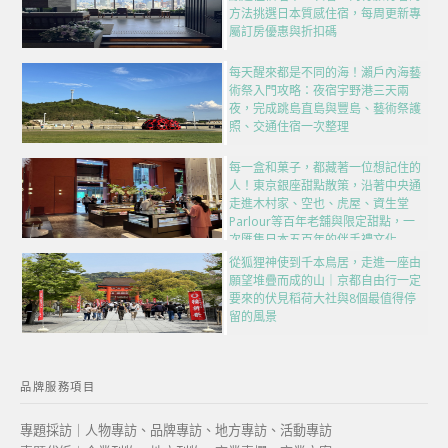
方法挑選日本質感住宿，每周更新專
屬訂房優惠與折扣碼
每天醒來都是不同的海！瀨戶內海藝
術祭入門攻略：夜宿宇野港三天兩
夜，完成跳島直島與豐島、藝術祭護
照、交通住宿一次整理
每一盒和菓子，都藏著一位想記住的
人！東京銀座甜點散策，沿著中央通
走進木村家、空也、虎屋、資生堂
Parlour等百年老舖與限定甜點，一
次匯集日本五百年的伴手禮文化
從狐狸神使到千本鳥居，走進一座由
願望堆疊而成的山｜京都自由行一定
要來的伏見稻荷大社與8個最值得停
留的風景
品牌服務項目
專題採訪｜人物專訪、品牌專訪、地方專訪、活動專訪