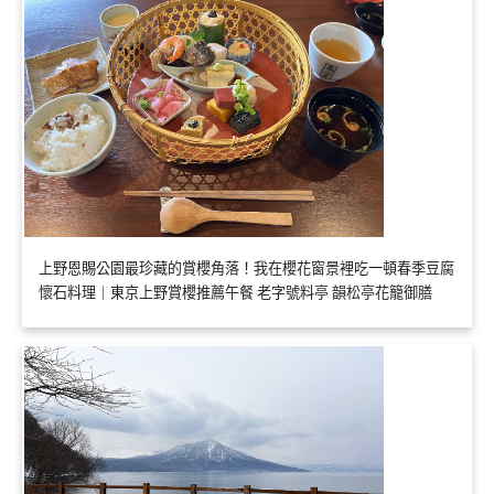
上野恩賜公園最珍藏的賞櫻角落！我在櫻花窗景裡吃一頓春季豆腐
懷石料理｜東京上野賞櫻推薦午餐 老字號料亭 韻松亭花籠御膳