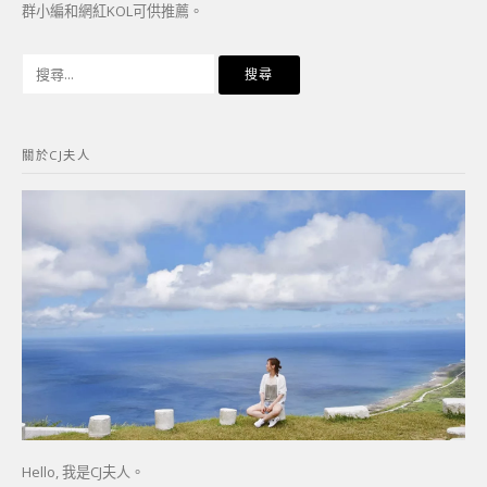
群小編和網紅KOL可供推薦。
搜
尋
關
鍵
關於CJ夫人
字:
Hello, 我是CJ夫人。