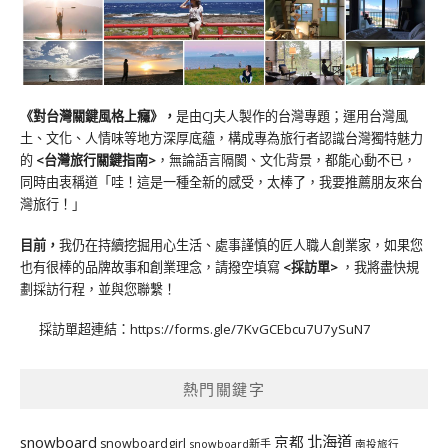
《對台灣關鍵風格上癮》
，
是由CJ夫人製作的台灣專題；運用台灣風
土、文化、人情味等地方深厚底蘊，構成專為旅行者認識台灣獨特魅力
的
<台灣旅行關鍵指南>
，無論語言隔閡、文化背景，都能心動不已，
同時由衷稱道「哇！這是一種全新的感受，太棒了，我要推薦朋友來台
灣旅行！」
目前，
我仍在持續挖掘用心生活、處事謹慎的匠人職人創業家，如果您
也有很棒的品牌故事和創業理念，請撥空填寫
<
採訪單
>
，我將盡快規
劃採訪行程，並與您聯繫！
採訪單超連結：
https://forms.gle/7KvGCEbcu7U7ySuN7
熱門關鍵字
北海道
snowboard
京都
snowboardgirl
snowboard新手
南投旅行