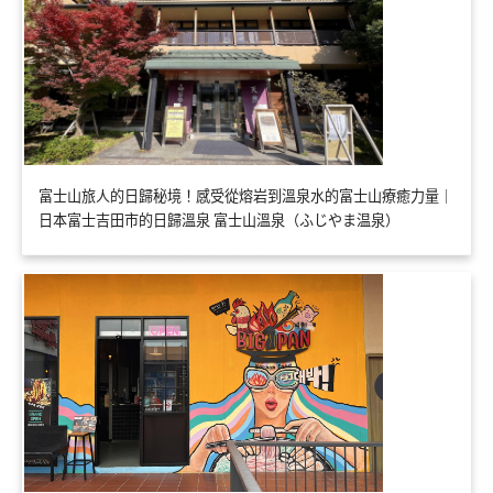
富士山旅人的日歸秘境！感受從熔岩到溫泉水的富士山療癒力量｜
日本富士吉田市的日歸溫泉 富士山溫泉（ふじやま温泉）