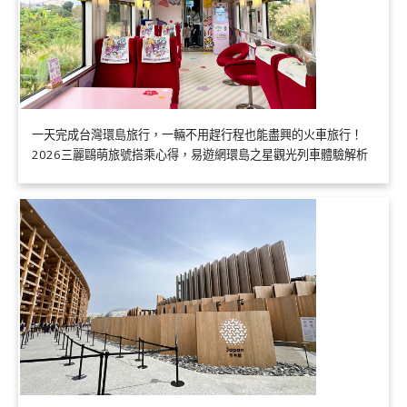
一天完成台灣環島旅行，一輛不用趕行程也能盡興的火車旅行！
2026三麗鷗萌旅號搭乘心得，易遊網環島之星觀光列車體驗解析