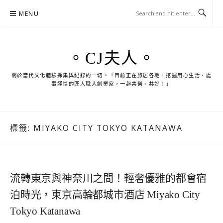
Skip
MENU
to
content
。CJ夫人。
關於當代文化體驗採集與紀錄的一切。「目前正在旅居各地，挖掘用心生活、處
事謹慎的匠人職人創業家，一起共榮、共好！」
標籤:
MIYAKO CITY TOKYO KATANAWA
流轉東京與神奈川之間！輕奢優雅的都會宿
泊時光，東京高輪都城市酒店 Miyako City
Tokyo Katanawa