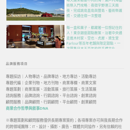
每天醒來都是不同的海！瀨戶內海藝
術祭入門攻略：夜宿宇野港三天兩
夜，完成跳島直島與豐島、藝術祭護
照、交通住宿一次整理
每一盒和菓子，都藏著一位想記住的
人！東京銀座甜點散策，沿著中央通
走進木村家、空也、虎屋、資生堂
Parlour等百年老舖與限定甜點，一
次匯集日本五百年的伴手禮文化
品牌服務項目
專題採訪｜人物專訪、品牌專訪、地方專訪、活動專訪
專題代編｜企業刊物、地方刊物、商業專欄、商業文案
專題策劃｜商業策展、活動策展、旅行策展、生活策展
諮詢服務｜品牌諮詢、行銷諮詢、平台諮詢、創業諮詢
顧問服務｜品牌顧問、行銷顧問、平台顧問、創業顧問
商業合作哲學與敘事DNA
※專題策劃和顧問服務僅供長期專案簽約；各項專案亦可與我長期合作
的跨領域團隊：IT、設計、攝影、廣告、媒體共同協作，另有信賴的社