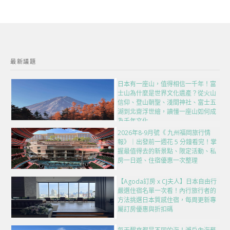
最新議題
日本有一座山，值得相信一千年！富
士山為什麼是世界文化遺產？從火山
信仰、登山朝聖、淺間神社、富士五
湖到北齋浮世繪，讀懂一座山如何成
為千年文化
2026年8-9月號《 九州福岡旅行情
報》｜出發前一週花 5 分鐘看完！掌
握最值得去的新景點、限定活動、私
房一日遊、住宿優惠一次整理
【Agoda訂房 x CJ夫人】日本自由行
嚴選住宿名單一次看！內行旅行者的
方法挑選日本質感住宿，每周更新專
屬訂房優惠與折扣碼