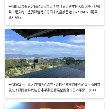
一個比IG濾鏡更好拍的文青街區！曼谷文青與年輕人喝咖啡、找餐
館、逛文創、塗鴉彩繪街拍的周末的靈感基地｜ARI AREA（阿里
區）紀行
一個讓富士山與大海對話的城市，靜岡坐擁與海相伴的富士山日常
風光！靜岡無料景點 日本平夢迴廊展望露台（日本平夢テラス）