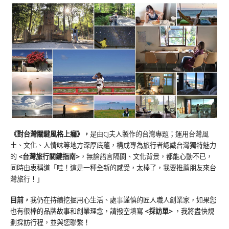
《對台灣關鍵風格上癮》
，
是由CJ夫人製作的台灣專題；運用台灣風
土、文化、人情味等地方深厚底蘊，構成專為旅行者認識台灣獨特魅力
的
<台灣旅行關鍵指南>
，無論語言隔閡、文化背景，都能心動不已，
同時由衷稱道「哇！這是一種全新的感受，太棒了，我要推薦朋友來台
灣旅行！」
目前，
我仍在持續挖掘用心生活、處事謹慎的匠人職人創業家，如果您
也有很棒的品牌故事和創業理念，請撥空填寫
<
採訪單
>
，我將盡快規
劃採訪行程，並與您聯繫！