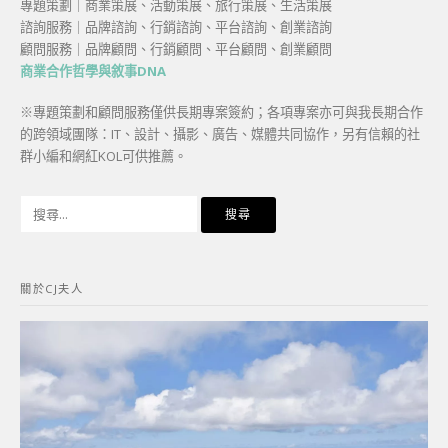
專題策劃｜商業策展、活動策展、旅行策展、生活策展
諮詢服務｜品牌諮詢、行銷諮詢、平台諮詢、創業諮詢
顧問服務｜品牌顧問、行銷顧問、平台顧問、創業顧問
商業合作哲學與敘事DNA
※專題策劃和顧問服務僅供長期專案簽約；各項專案亦可與我長期合作
的跨領域團隊：IT、設計、攝影、廣告、媒體共同協作，另有信賴的社
群小編和網紅KOL可供推薦。
搜
尋
關
鍵
關於CJ夫人
字: