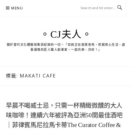
Skip
MENU
to
content
。CJ夫人。
關於當代文化體驗採集與紀錄的一切。「目前正在旅居各地，挖掘用心生活、處
事謹慎的匠人職人創業家，一起共榮、共好！」
標籤:
MAKATI CAFE
早晨不喝威士忌，只需一杯精緻微醺的大人
味咖啡！連續六年被評為亞洲50間最佳酒吧
｜菲律賓馬尼拉馬卡蒂The Curator Coffee &