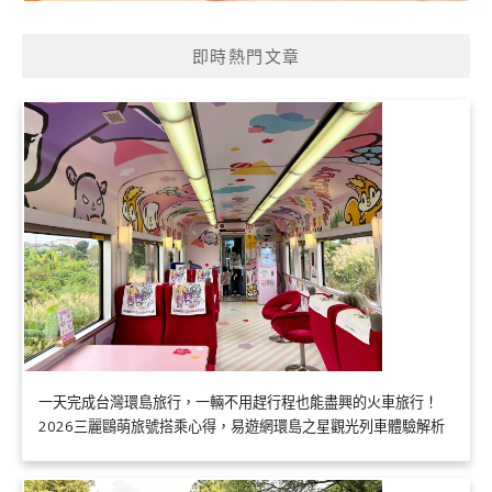
即時熱門文章
一天完成台灣環島旅行，一輛不用趕行程也能盡興的火車旅行！
2026三麗鷗萌旅號搭乘心得，易遊網環島之星觀光列車體驗解析