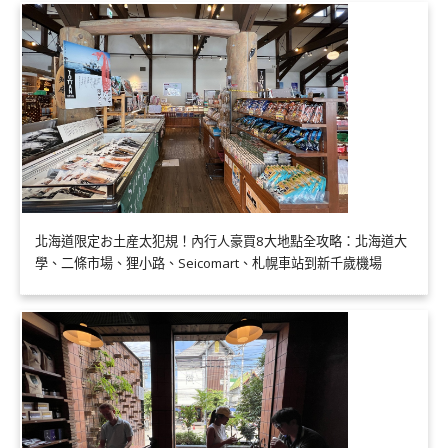
北海道限定お土産太犯規！內行人豪買8大地點全攻略：北海道大
學、二條市場、狸小路、Seicomart、札幌車站到新千歲機場