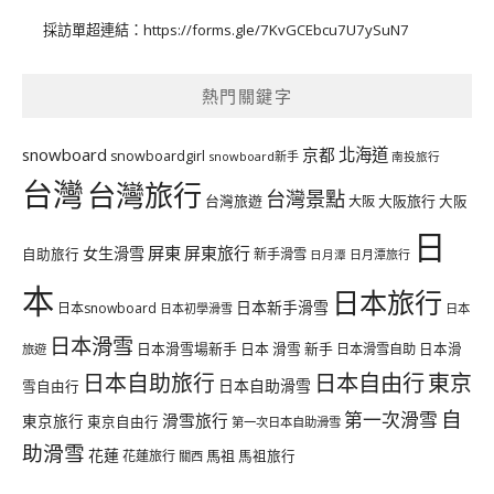
採訪單超連結：
https://forms.gle/7KvGCEbcu7U7ySuN7
熱門關鍵字
北海道
snowboard
京都
snowboardgirl
snowboard新手
南投旅行
台灣
台灣旅行
台灣景點
台灣旅遊
大阪旅行
大阪
大阪
日
屏東
屏東旅行
女生滑雪
自助旅行
新手滑雪
日月潭旅行
日月潭
本
日本旅行
日本新手滑雪
日本snowboard
日本初學滑雪
日本
日本滑雪
日本滑雪場新手
日本 滑雪 新手
日本滑雪自助
日本滑
旅遊
日本自由行
日本自助旅行
東京
日本自助滑雪
雪自由行
自
第一次滑雪
滑雪旅行
東京旅行
東京自由行
第一次日本自助滑雪
助滑雪
花蓮
馬祖
花蓮旅行
馬祖旅行
關西