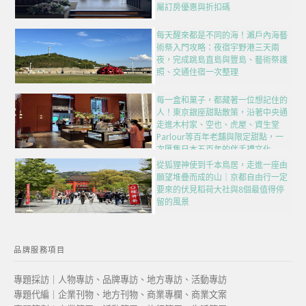
屬訂房優惠與折扣碼
每天醒來都是不同的海！瀨戶內海藝
術祭入門攻略：夜宿宇野港三天兩
夜，完成跳島直島與豐島、藝術祭護
照、交通住宿一次整理
每一盒和菓子，都藏著一位想記住的
人！東京銀座甜點散策，沿著中央通
走進木村家、空也、虎屋、資生堂
Parlour等百年老舖與限定甜點，一
次匯集日本五百年的伴手禮文化
從狐狸神使到千本鳥居，走進一座由
願望堆疊而成的山｜京都自由行一定
要來的伏見稻荷大社與8個最值得停
留的風景
品牌服務項目
專題採訪｜人物專訪、品牌專訪、地方專訪、活動專訪
專題代編｜企業刊物、地方刊物、商業專欄、商業文案