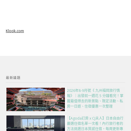
Klook.com
最新議題
2026年8-9月號《 九州福岡旅行情
報》｜出發前一週花 5 分鐘看完！掌
握最值得去的新景點、限定活動、私
房一日遊、住宿優惠一次整理
【Agoda訂房 x CJ夫人】日本自由行
嚴選住宿名單一次看！內行旅行者的
方法挑選日本質感住宿，每周更新專