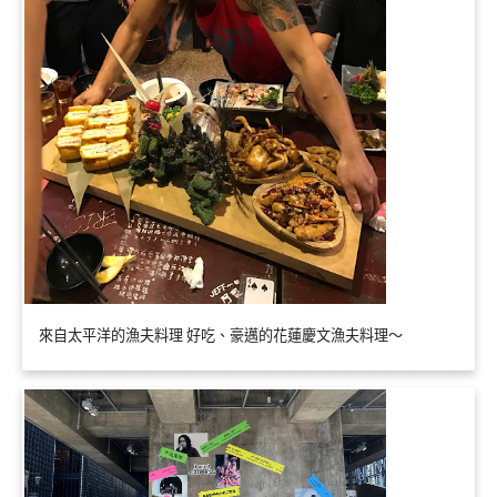
來自太平洋的漁夫料理 好吃、豪邁的花蓮慶文漁夫料理～