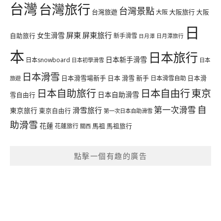
台灣
台灣旅行
台灣景點
台灣旅遊
大阪旅行
大阪
大阪
日
屏東
屏東旅行
女生滑雪
自助旅行
新手滑雪
日月潭旅行
日月潭
本
日本旅行
日本新手滑雪
日本snowboard
日本初學滑雪
日本
日本滑雪
日本滑雪場新手
日本 滑雪 新手
日本滑雪自助
日本滑
旅遊
日本自由行
日本自助旅行
東京
日本自助滑雪
雪自由行
自
第一次滑雪
滑雪旅行
東京旅行
東京自由行
第一次日本自助滑雪
助滑雪
花蓮
馬祖
花蓮旅行
馬祖旅行
關西
點擊一個有趣的廣告