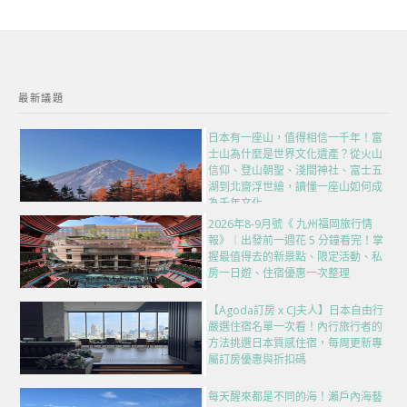
最新議題
日本有一座山，值得相信一千年！富
士山為什麼是世界文化遺產？從火山
信仰、登山朝聖、淺間神社、富士五
湖到北齋浮世繪，讀懂一座山如何成
為千年文化
2026年8-9月號《 九州福岡旅行情
報》｜出發前一週花 5 分鐘看完！掌
握最值得去的新景點、限定活動、私
房一日遊、住宿優惠一次整理
【Agoda訂房 x CJ夫人】日本自由行
嚴選住宿名單一次看！內行旅行者的
方法挑選日本質感住宿，每周更新專
屬訂房優惠與折扣碼
每天醒來都是不同的海！瀨戶內海藝