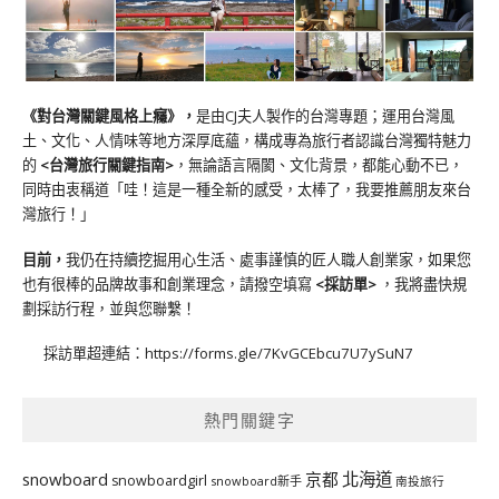
《對台灣關鍵風格上癮》
，
是由CJ夫人製作的台灣專題；運用台灣風
土、文化、人情味等地方深厚底蘊，構成專為旅行者認識台灣獨特魅力
的
<台灣旅行關鍵指南>
，無論語言隔閡、文化背景，都能心動不已，
同時由衷稱道「哇！這是一種全新的感受，太棒了，我要推薦朋友來台
灣旅行！」
目前，
我仍在持續挖掘用心生活、處事謹慎的匠人職人創業家，如果您
也有很棒的品牌故事和創業理念，請撥空填寫
<
採訪單
>
，我將盡快規
劃採訪行程，並與您聯繫！
採訪單超連結：
https://forms.gle/7KvGCEbcu7U7ySuN7
熱門關鍵字
北海道
snowboard
京都
snowboardgirl
snowboard新手
南投旅行