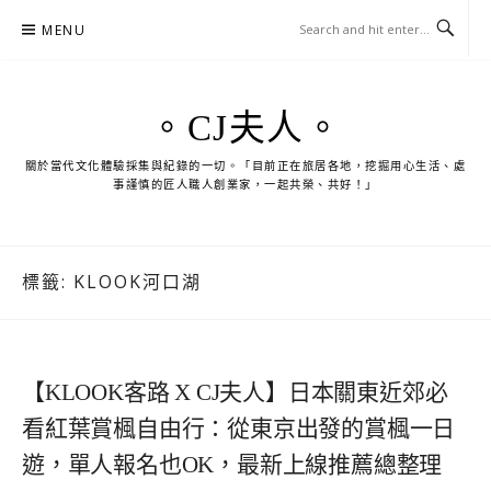
Skip
MENU
to
content
。CJ夫人。
關於當代文化體驗採集與紀錄的一切。「目前正在旅居各地，挖掘用心生活、處
事謹慎的匠人職人創業家，一起共榮、共好！」
標籤:
KLOOK河口湖
【KLOOK客路 X CJ夫人】日本關東近郊必
看紅葉賞楓自由行：從東京出發的賞楓一日
遊，單人報名也OK，最新上線推薦總整理