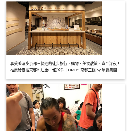
享受著漫步京都三條通的徒步旅行、購物、美食散策，直至深夜！
推薦給夜宿京都也注重CP值的你｜OMO5 京都三條 by 星野集團