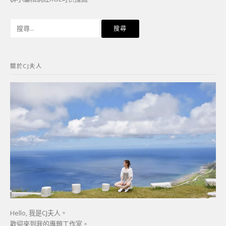
搜
尋
關
鍵
關於CJ夫人
字:
Hello, 我是CJ夫人。
歡迎來到我的專題工作室。