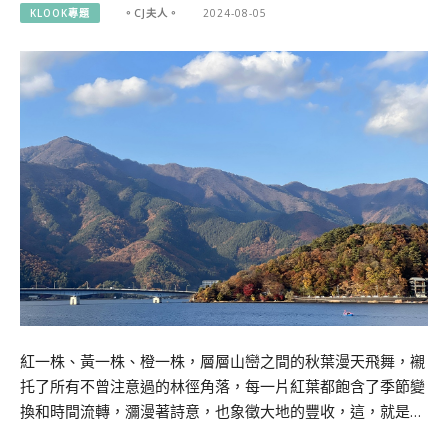
KLOOK專題
。CJ夫人。
2024-08-05
紅一株、黃一株、橙一株，層層山巒之間的秋葉漫天飛舞，襯
托了所有不曾注意過的林徑角落，每一片紅葉都飽含了季節變
換和時間流轉，瀰漫著詩意，也象徵大地的豐收，這，就是…