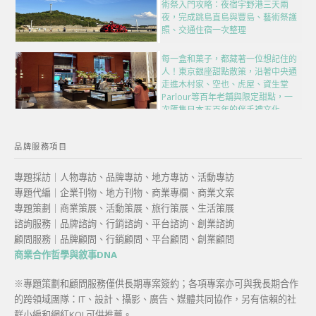
術祭入門攻略：夜宿宇野港三天兩
夜，完成跳島直島與豐島、藝術祭護
照、交通住宿一次整理
每一盒和菓子，都藏著一位想記住的
人！東京銀座甜點散策，沿著中央通
走進木村家、空也、虎屋、資生堂
Parlour等百年老舖與限定甜點，一
次匯集日本五百年的伴手禮文化
品牌服務項目
專題採訪｜人物專訪、品牌專訪、地方專訪、活動專訪
專題代編｜企業刊物、地方刊物、商業專欄、商業文案
專題策劃｜商業策展、活動策展、旅行策展、生活策展
諮詢服務｜品牌諮詢、行銷諮詢、平台諮詢、創業諮詢
顧問服務｜品牌顧問、行銷顧問、平台顧問、創業顧問
商業合作哲學與敘事DNA
※專題策劃和顧問服務僅供長期專案簽約；各項專案亦可與我長期合作
的跨領域團隊：IT、設計、攝影、廣告、媒體共同協作，另有信賴的社
群小編和網紅KOL可供推薦。