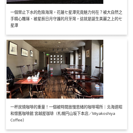
一個禁止下水的危險海灣，花蓮七星潭究竟魅力何在？被大自然之
手精心雕琢、被星辰日月守護的月牙灣，這就是誕生美麗之上的七
星潭
一杯炭燒咖啡的重量！一個被時間放慢思緒的咖啡場所｜北海道昭
和懷舊咖啡館 宮越屋珈琲（札幌円山坂下本店／Miyakoshiya
Coffee）