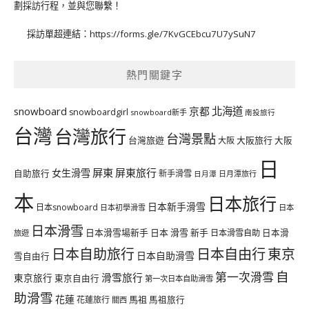
劃採訪行程，並與您聯繫！
採訪單超連結：
https://forms.gle/7KvGCEbcu7U7ySuN7
熱門關鍵字
北海道
snowboard
京都
snowboardgirl
snowboard新手
南投旅行
台灣
台灣旅行
台灣景點
台灣旅遊
大阪旅行
大阪
大阪
日
屏東
屏東旅行
女生滑雪
自助旅行
新手滑雪
日月潭旅行
日月潭
本
日本旅行
日本新手滑雪
日本snowboard
日本初學滑雪
日本
日本滑雪
日本滑雪場新手
日本 滑雪 新手
日本滑雪自助
日本滑
旅遊
日本自由行
日本自助旅行
東京
日本自助滑雪
雪自由行
自
第一次滑雪
滑雪旅行
東京旅行
東京自由行
第一次日本自助滑雪
助滑雪
花蓮
馬祖
花蓮旅行
馬祖旅行
關西