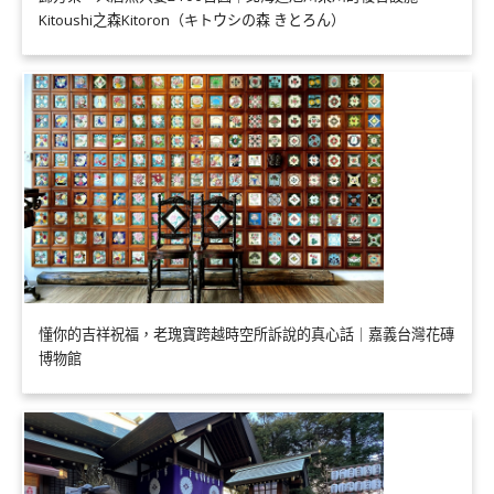
Kitoushi之森Kitoron（キトウシの森 きとろん）
懂你的吉祥祝福，老瑰寶跨越時空所訴說的真心話｜嘉義台灣花磚
博物館