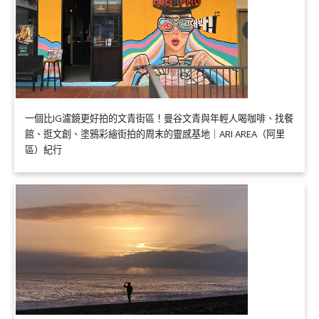
一個比IG濾鏡更好拍的文青街區！曼谷文青與年輕人喝咖啡、找餐
館、逛文創、塗鴉彩繪街拍的周末的靈感基地｜ARI AREA（阿里
區）紀行