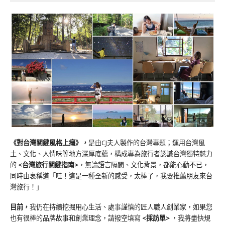
《對台灣關鍵風格上癮》
，
是由CJ夫人製作的台灣專題；運用台灣風
土、文化、人情味等地方深厚底蘊，構成專為旅行者認識台灣獨特魅力
的
<台灣旅行關鍵指南>
，無論語言隔閡、文化背景，都能心動不已，
同時由衷稱道「哇！這是一種全新的感受，太棒了，我要推薦朋友來台
灣旅行！」
目前，
我仍在持續挖掘用心生活、處事謹慎的匠人職人創業家，如果您
也有很棒的品牌故事和創業理念，請撥空填寫
<
採訪單
>
，我將盡快規