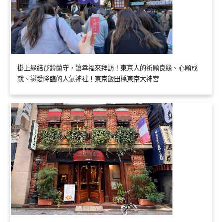
掛上縁結び鈴蘭守，讓幸福來拜訪！東京人的祈願良緣、心願成
就、戀愛降臨的人氣神社！東京飯田橋東京大神宮