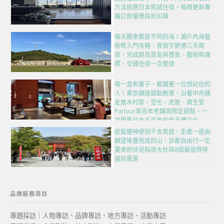
方法挑選日本質感住宿，每周更新專
屬訂房優惠與折扣碼
每天醒來都是不同的海！瀨戶內海藝
術祭入門攻略：夜宿宇野港三天兩
夜，完成跳島直島與豐島、藝術祭護
照、交通住宿一次整理
每一盒和菓子，都藏著一位想記住的
人！東京銀座甜點散策，沿著中央通
走進木村家、空也、虎屋、資生堂
Parlour等百年老舖與限定甜點，一
次匯集日本五百年的伴手禮文化
從狐狸神使到千本鳥居，走進一座由
願望堆疊而成的山｜京都自由行一定
要來的伏見稻荷大社與8個最值得停
留的風景
品牌服務項目
專題採訪｜人物專訪、品牌專訪、地方專訪、活動專訪