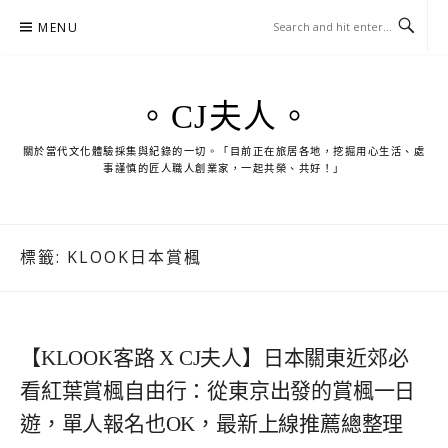
Skip
MENU
to
content
。CJ夫人。
關於當代文化體驗採集與紀錄的一切。「目前正在旅居各地，挖掘用心生活、處
事謹慎的匠人職人創業家，一起共榮、共好！」
標籤:
KLOOK日本賞楓
【KLOOK客路 X CJ夫人】日本關東近郊必
看紅葉賞楓自由行：從東京出發的賞楓一日
遊，單人報名也OK，最新上線推薦總整理