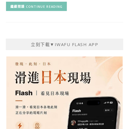
CONTINUE READING
立刻下載▼IWAFU FLASH APP