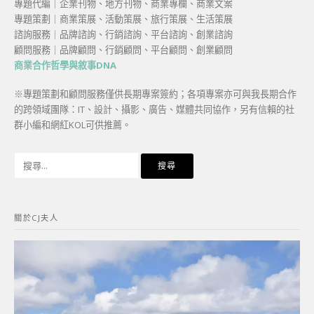
專題代編｜企業刊物、地方刊物、商業專欄、商業文案
專題策劃｜商業策展、活動策展、旅行策展、生活策展
諮詢服務｜品牌諮詢、行銷諮詢、平台諮詢、創業諮詢
顧問服務｜品牌顧問、行銷顧問、平台顧問、創業顧問
商業合作哲學與敘事DNA
※專題策劃和顧問服務僅供長期專案簽約；各項專案亦可與我長期合作
的跨領域團隊：IT、設計、攝影、廣告、媒體共同協作，另有信賴的社
群小編和網紅KOL可供推薦。
搜
尋
關
鍵
關於CJ夫人
字: