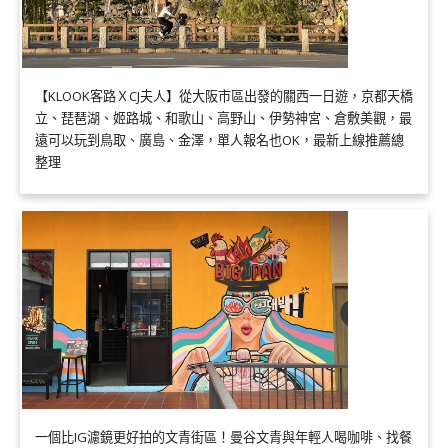
【KLOOK客路ＸCJ夫人】從大阪市區出發的關西一日遊，京都天橋
立、琵琶湖、姬路城、和歌山、高野山、伊勢神宮、倉敷美觀，最
遠可以玩到鳥取、廣島、金澤，單人報名也OK，最新上線推薦總
整理
一個比IG濾鏡更好拍的文青街區！曼谷文青與年輕人喝咖啡、找餐