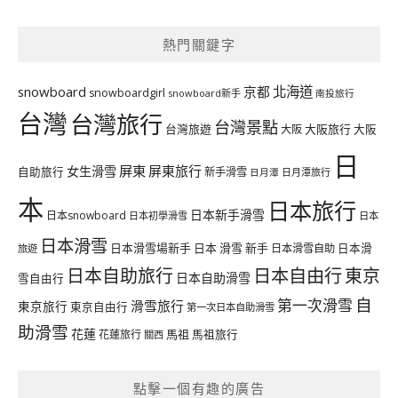
熱門關鍵字
北海道
snowboard
京都
snowboardgirl
snowboard新手
南投旅行
台灣
台灣旅行
台灣景點
台灣旅遊
大阪旅行
大阪
大阪
日
屏東
屏東旅行
女生滑雪
自助旅行
新手滑雪
日月潭旅行
日月潭
本
日本旅行
日本新手滑雪
日本snowboard
日本初學滑雪
日本
日本滑雪
日本滑雪場新手
日本 滑雪 新手
日本滑雪自助
日本滑
旅遊
日本自由行
日本自助旅行
東京
日本自助滑雪
雪自由行
自
第一次滑雪
滑雪旅行
東京旅行
東京自由行
第一次日本自助滑雪
助滑雪
花蓮
馬祖
花蓮旅行
馬祖旅行
關西
點擊一個有趣的廣告