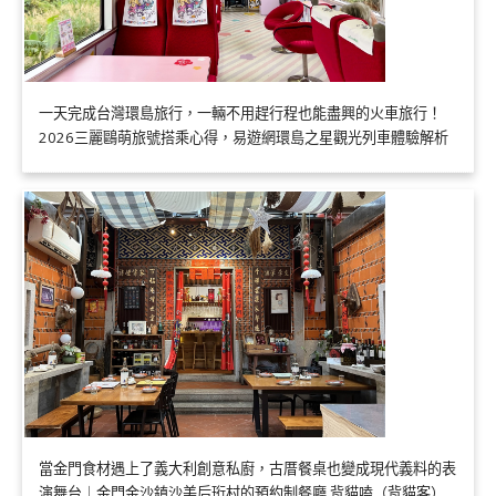
一天完成台灣環島旅行，一輛不用趕行程也能盡興的火車旅行！
2026三麗鷗萌旅號搭乘心得，易遊網環島之星觀光列車體驗解析
當金門食材遇上了義大利創意私廚，古厝餐桌也變成現代義料的表
演舞台｜金門金沙鎮沙美后珩村的預約制餐廳 背貓嗑（背貓客）