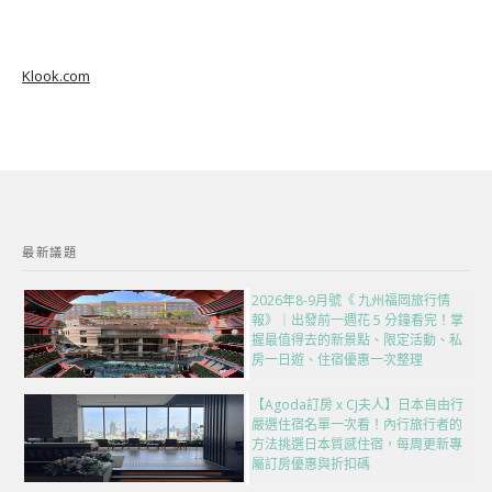
Klook.com
最新議題
2026年8-9月號《 九州福岡旅行情
報》｜出發前一週花 5 分鐘看完！掌
握最值得去的新景點、限定活動、私
房一日遊、住宿優惠一次整理
【Agoda訂房 x CJ夫人】日本自由行
嚴選住宿名單一次看！內行旅行者的
方法挑選日本質感住宿，每周更新專
屬訂房優惠與折扣碼