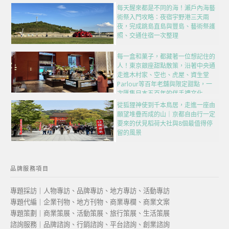
每天醒來都是不同的海！瀨戶內海藝
術祭入門攻略：夜宿宇野港三天兩
夜，完成跳島直島與豐島、藝術祭護
照、交通住宿一次整理
每一盒和菓子，都藏著一位想記住的
人！東京銀座甜點散策，沿著中央通
走進木村家、空也、虎屋、資生堂
Parlour等百年老舖與限定甜點，一
次匯集日本五百年的伴手禮文化
從狐狸神使到千本鳥居，走進一座由
願望堆疊而成的山｜京都自由行一定
要來的伏見稻荷大社與8個最值得停
留的風景
品牌服務項目
專題採訪｜人物專訪、品牌專訪、地方專訪、活動專訪
專題代編｜企業刊物、地方刊物、商業專欄、商業文案
專題策劃｜商業策展、活動策展、旅行策展、生活策展
諮詢服務｜品牌諮詢、行銷諮詢、平台諮詢、創業諮詢