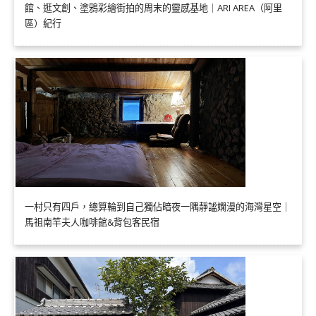
館、逛文創、塗鴉彩繪街拍的周末的靈感基地｜ARI AREA（阿里
區）紀行
一村只有四戶，總算輪到自己獨佔暗夜一隅靜謐嫻漫的海灣星空｜
馬祖南竿夫人咖啡館&背包客民宿