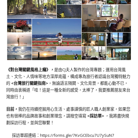
《對台灣關鍵風格上癮》
，
是由CJ夫人製作的台灣專題；運用台灣風
土、文化、人情味等地方深厚底蘊，構成專為旅行者認識台灣獨特魅力
的
<台灣旅行關鍵指南>
，無論語言隔閡、文化背景，都能心動不已，
同時由衷稱道「哇！這是一種全新的感受，太棒了，我要推薦朋友來台
灣旅行！」
目前，
我仍在持續挖掘用心生活、處事謹慎的匠人職人創業家，如果您
也有很棒的品牌故事和創業理念，請撥空填寫
<
採訪單
>
，我將盡快規
劃採訪行程，並與您聯繫！
採訪單超連結：
https://forms.gle/7KvGCEbcu7U7ySuN7