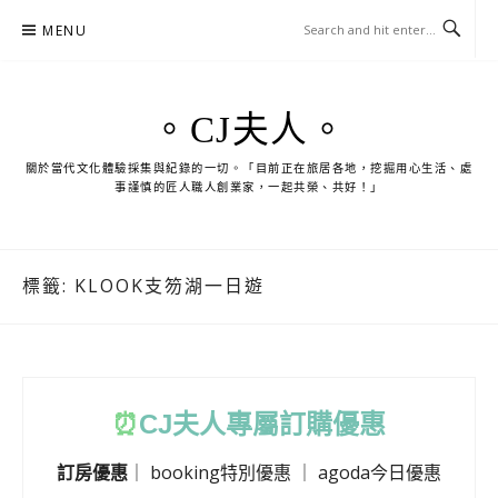
Skip
MENU
to
content
。CJ夫人。
關於當代文化體驗採集與紀錄的一切。「目前正在旅居各地，挖掘用心生活、處
事謹慎的匠人職人創業家，一起共榮、共好！」
標籤:
KLOOK支笏湖一日遊
⏰
CJ
夫人專屬訂購優惠
訂房優惠
｜
booking特別優惠
｜
agoda今日優惠