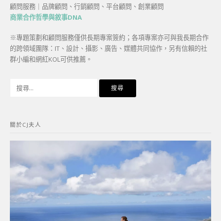
顧問服務｜品牌顧問、行銷顧問、平台顧問、創業顧問
商業合作哲學與敘事DNA
※專題策劃和顧問服務僅供長期專案簽約；各項專案亦可與我長期合作
的跨領域團隊：IT、設計、攝影、廣告、媒體共同協作，另有信賴的社
群小編和網紅KOL可供推薦。
搜
尋
關
鍵
關於CJ夫人
字: