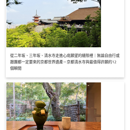
從二年坂、三年坂、清水寺走進心底願望的縫隙裡｜無論自由行或
跟團都一定要來的京都世界遺產－京都清水寺與最值得許願的12
個瞬間