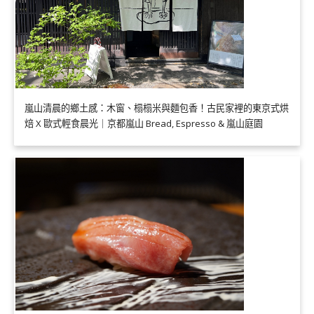
嵐山清晨的鄉土感：木窗、榻榻米與麵包香！古民家裡的東京式烘
焙 X 歐式輕食晨光｜京都嵐山 Bread, Espresso & 嵐山庭園