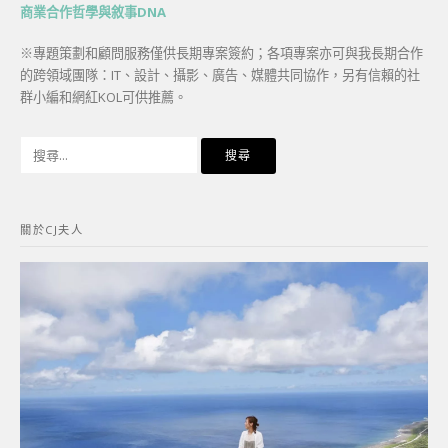
商業合作哲學與敘事DNA
※專題策劃和顧問服務僅供長期專案簽約；各項專案亦可與我長期合作
的跨領域團隊：IT、設計、攝影、廣告、媒體共同協作，另有信賴的社
群小編和網紅KOL可供推薦。
搜
尋
關
鍵
關於CJ夫人
字: