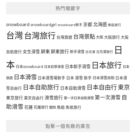
熱門關鍵字
北海道
snowboard
京都
snowboardgirl
snowboard新手
南投旅行
台灣
台灣旅行
台灣景點
台灣旅遊
大阪旅行
大阪
大阪
日
屏東
屏東旅行
女生滑雪
自助旅行
新手滑雪
日月潭旅行
日月潭
本
日本旅行
日本新手滑雪
日本snowboard
日本初學滑雪
日本
日本滑雪
日本滑雪場新手
日本 滑雪 新手
日本滑雪自助
日本滑
旅遊
日本自由行
日本自助旅行
東京
日本自助滑雪
雪自由行
自
第一次滑雪
滑雪旅行
東京旅行
東京自由行
第一次日本自助滑雪
助滑雪
花蓮
馬祖
花蓮旅行
馬祖旅行
關西
點擊一個有趣的廣告