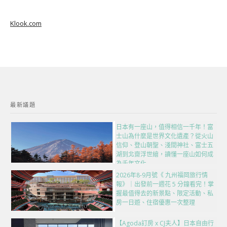
Klook.com
最新議題
日本有一座山，值得相信一千年！富
士山為什麼是世界文化遺產？從火山
信仰、登山朝聖、淺間神社、富士五
湖到北齋浮世繪，讀懂一座山如何成
為千年文化
2026年8-9月號《 九州福岡旅行情
報》｜出發前一週花 5 分鐘看完！掌
握最值得去的新景點、限定活動、私
房一日遊、住宿優惠一次整理
【Agoda訂房 x CJ夫人】日本自由行