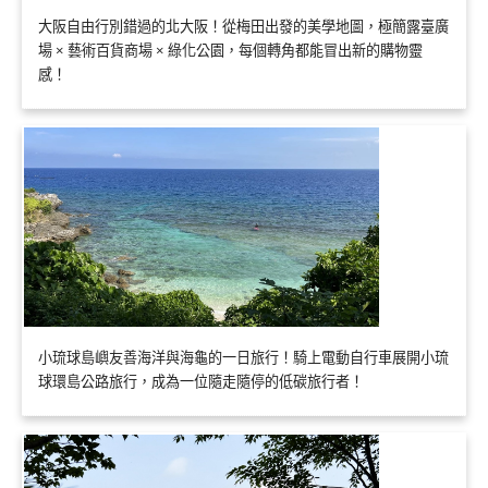
大阪自由行別錯過的北大阪！從梅田出發的美學地圖，極簡露臺廣
場 × 藝術百貨商場 × 綠化公園，每個轉角都能冒出新的購物靈
感！
小琉球島嶼友善海洋與海龜的一日旅行！騎上電動自行車展開小琉
球環島公路旅行，成為一位隨走隨停的低碳旅行者！