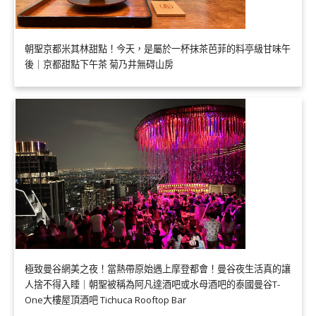
朝聖京都米其林甜點！今天，是屬於一杯抹茶芭菲的料亭級甘味午
後｜京都甜點下午茶 菊乃井無碍山房
極致曼谷網美之夜！當熱帶原始遇上摩登都會！曼谷夜生活真的讓
人捨不得入睡｜朝聖被稱為阿凡達酒吧或水母酒吧的泰國曼谷T-
One大樓屋頂酒吧 Tichuca Rooftop Bar