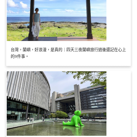
台灣，蘭嶼，好浪漫，是真的｜四天三夜蘭嶼旅行過後還記在心上
的9件事。