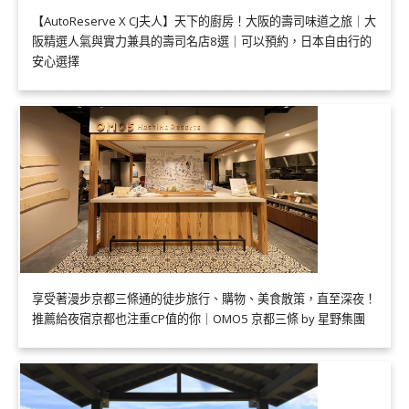
【AutoReserve X CJ夫人】天下的廚房！大阪的壽司味道之旅｜大
阪精選人氣與實力兼具的壽司名店8選｜可以預約，日本自由行的
安心選擇
享受著漫步京都三條通的徒步旅行、購物、美食散策，直至深夜！
推薦給夜宿京都也注重CP值的你｜OMO5 京都三條 by 星野集團