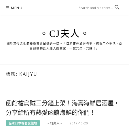
Skip
MENU
to
content
。CJ夫人。
關於當代文化體驗採集與紀錄的一切。「目前正在旅居各地，挖掘用心生活、處
事謹慎的匠人職人創業家，一起共榮、共好！」
標籤:
KAIJYU
函館槍烏賊三分鐘上菜！海壽海鮮居酒屋，
分享給所有熱愛函館海鮮的你們！
品味日本輕奢度假地
。CJ夫人。
2017-10-20