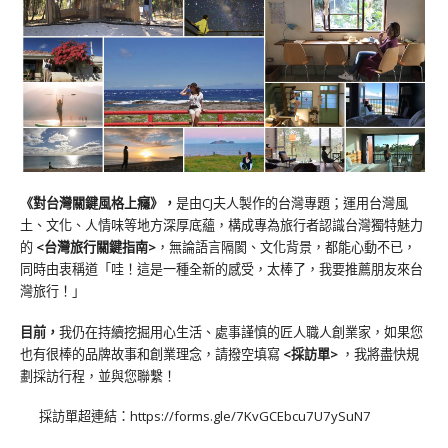
《對台灣關鍵風格上癮》
，
是由CJ夫人製作的台灣專題；運用台灣風
土、文化、人情味等地方深厚底蘊，構成專為旅行者認識台灣獨特魅力
的
<台灣旅行關鍵指南>
，無論語言隔閡、文化背景，都能心動不已，
同時由衷稱道「哇！這是一種全新的感受，太棒了，我要推薦朋友來台
灣旅行！」
目前，
我仍在持續挖掘用心生活、處事謹慎的匠人職人創業家，如果您
也有很棒的品牌故事和創業理念，請撥空填寫
<
採訪單
>
，我將盡快規
劃採訪行程，並與您聯繫！
採訪單超連結：
https://forms.gle/7KvGCEbcu7U7ySuN7