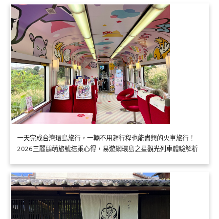
一天完成台灣環島旅行，一輛不用趕行程也能盡興的火車旅行！
2026三麗鷗萌旅號搭乘心得，易遊網環島之星觀光列車體驗解析