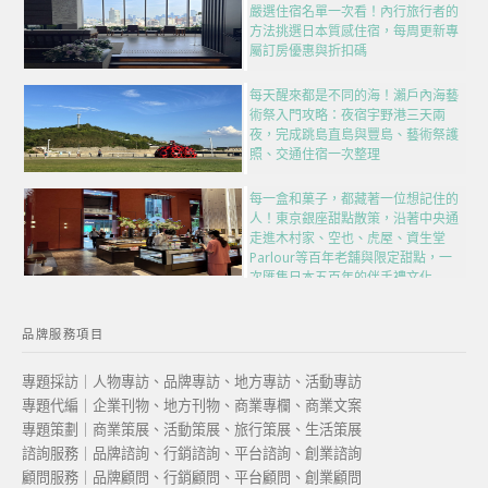
嚴選住宿名單一次看！內行旅行者的
方法挑選日本質感住宿，每周更新專
屬訂房優惠與折扣碼
每天醒來都是不同的海！瀨戶內海藝
術祭入門攻略：夜宿宇野港三天兩
夜，完成跳島直島與豐島、藝術祭護
照、交通住宿一次整理
每一盒和菓子，都藏著一位想記住的
人！東京銀座甜點散策，沿著中央通
走進木村家、空也、虎屋、資生堂
Parlour等百年老舖與限定甜點，一
次匯集日本五百年的伴手禮文化
品牌服務項目
專題採訪｜人物專訪、品牌專訪、地方專訪、活動專訪
專題代編｜企業刊物、地方刊物、商業專欄、商業文案
專題策劃｜商業策展、活動策展、旅行策展、生活策展
諮詢服務｜品牌諮詢、行銷諮詢、平台諮詢、創業諮詢
顧問服務｜品牌顧問、行銷顧問、平台顧問、創業顧問