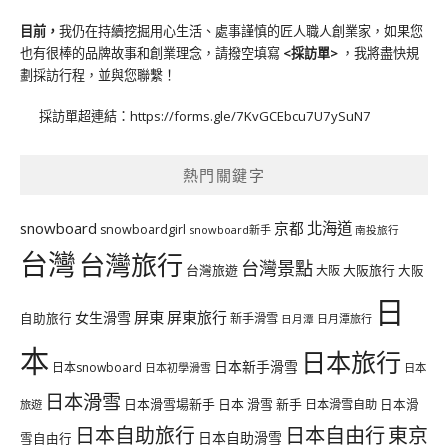
目前，
我仍在持續挖掘用心生活、處事謹慎的匠人職人創業家，如果您
也有很棒的品牌故事和創業理念，請撥空填寫
<
採訪單
>
，我將盡快規
劃採訪行程，並與您聯繫！
採訪單超連結：
https://forms.gle/7KvGCEbcu7U7ySuN7
熱門關鍵字
北海道
snowboard
京都
snowboardgirl
snowboard新手
南投旅行
台灣
台灣旅行
台灣景點
台灣旅遊
大阪旅行
大阪
大阪
日
屏東
屏東旅行
女生滑雪
自助旅行
新手滑雪
日月潭旅行
日月潭
本
日本旅行
日本新手滑雪
日本snowboard
日本初學滑雪
日本
日本滑雪
日本滑雪場新手
日本 滑雪 新手
日本滑雪自助
日本滑
旅遊
日本自由行
日本自助旅行
東京
日本自助滑雪
雪自由行