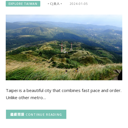
EXPLORE TAIWAN
。CJ夫人。
2024-01-05
Taipei is a beautiful city that combines fast pace and order.
Unlike other metro…
CONTINUE READING