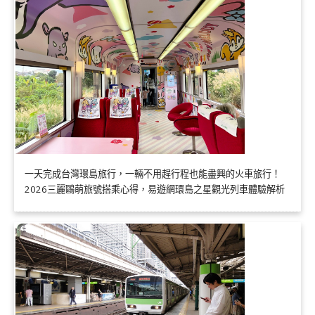
一天完成台灣環島旅行，一輛不用趕行程也能盡興的火車旅行！
2026三麗鷗萌旅號搭乘心得，易遊網環島之星觀光列車體驗解析