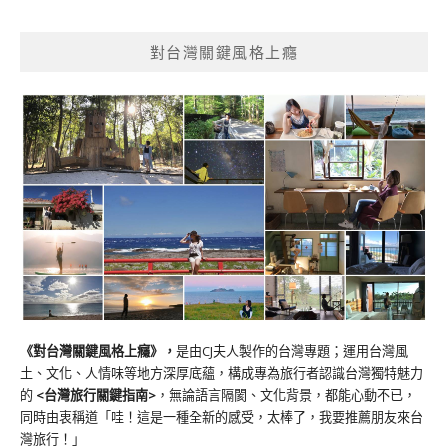
對台灣關鍵風格上癮
《對台灣關鍵風格上癮》
，
是由CJ夫人製作的台灣專題；運用台灣風
土、文化、人情味等地方深厚底蘊，構成專為旅行者認識台灣獨特魅力
的
<台灣旅行關鍵指南>
，無論語言隔閡、文化背景，都能心動不已，
同時由衷稱道「哇！這是一種全新的感受，太棒了，我要推薦朋友來台
灣旅行！」