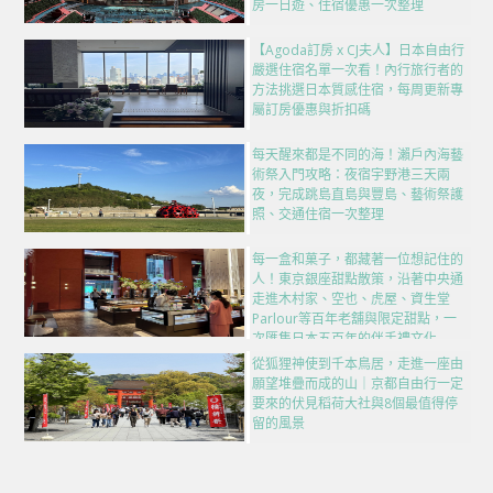
房一日遊、住宿優惠一次整理
【Agoda訂房 x CJ夫人】日本自由行
嚴選住宿名單一次看！內行旅行者的
方法挑選日本質感住宿，每周更新專
屬訂房優惠與折扣碼
每天醒來都是不同的海！瀨戶內海藝
術祭入門攻略：夜宿宇野港三天兩
夜，完成跳島直島與豐島、藝術祭護
照、交通住宿一次整理
每一盒和菓子，都藏著一位想記住的
人！東京銀座甜點散策，沿著中央通
走進木村家、空也、虎屋、資生堂
Parlour等百年老舖與限定甜點，一
次匯集日本五百年的伴手禮文化
從狐狸神使到千本鳥居，走進一座由
願望堆疊而成的山｜京都自由行一定
要來的伏見稻荷大社與8個最值得停
留的風景