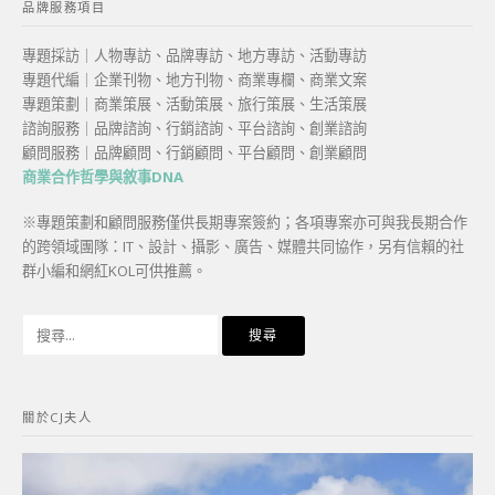
品牌服務項目
專題採訪｜人物專訪、品牌專訪、地方專訪、活動專訪
專題代編｜企業刊物、地方刊物、商業專欄、商業文案
專題策劃｜商業策展、活動策展、旅行策展、生活策展
諮詢服務｜品牌諮詢、行銷諮詢、平台諮詢、創業諮詢
顧問服務｜品牌顧問、行銷顧問、平台顧問、創業顧問
商業合作哲學與敘事DNA
※專題策劃和顧問服務僅供長期專案簽約；各項專案亦可與我長期合作
的跨領域團隊：IT、設計、攝影、廣告、媒體共同協作，另有信賴的社
群小編和網紅KOL可供推薦。
搜
尋
關
鍵
關於CJ夫人
字: