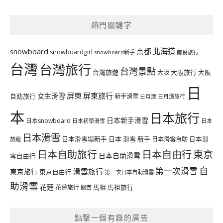
熱門關鍵字
北海道
snowboard
京都
snowboardgirl
snowboard新手
南投旅行
台灣
台灣旅行
台灣景點
台灣旅遊
大阪旅行
大阪
大阪
日
屏東
屏東旅行
女生滑雪
自助旅行
新手滑雪
日月潭旅行
日月潭
本
日本旅行
日本新手滑雪
日本snowboard
日本初學滑雪
日本
日本滑雪
日本滑雪場新手
日本 滑雪 新手
日本滑雪自助
日本滑
旅遊
日本自由行
日本自助旅行
東京
日本自助滑雪
雪自由行
自
第一次滑雪
滑雪旅行
東京旅行
東京自由行
第一次日本自助滑雪
助滑雪
花蓮
馬祖
花蓮旅行
馬祖旅行
關西
點擊一個有趣的廣告