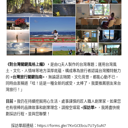
《對台灣關鍵風格上癮》
，
是由CJ夫人製作的台灣專題；運用台灣風
土、文化、人情味等地方深厚底蘊，構成專為旅行者認識台灣獨特魅力
的
<台灣旅行關鍵指南>
，無論語言隔閡、文化背景，都能心動不已，
同時由衷稱道「哇！這是一種全新的感受，太棒了，我要推薦朋友來台
灣旅行！」
目前，
我仍在持續挖掘用心生活、處事謹慎的匠人職人創業家，如果您
也有很棒的品牌故事和創業理念，請撥空填寫
<
採訪單
>
，我將盡快規
劃採訪行程，並與您聯繫！
採訪單超連結：
https://forms.gle/7KvGCEbcu7U7ySuN7