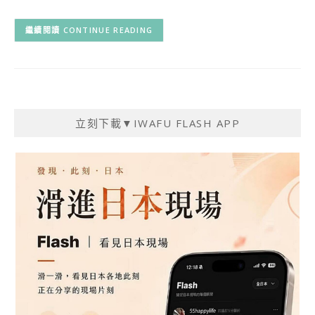
CONTINUE READING
立刻下載▼IWAFU FLASH APP