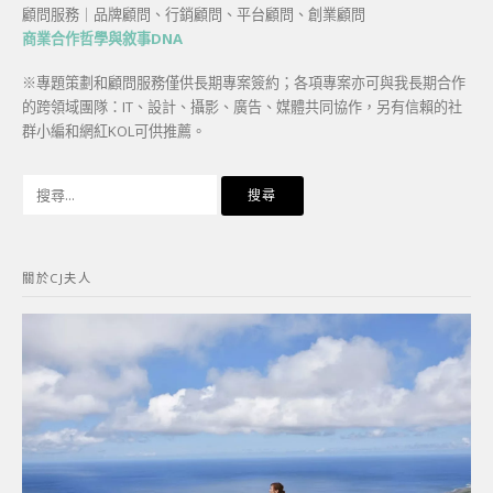
顧問服務｜品牌顧問、行銷顧問、平台顧問、創業顧問
商業合作哲學與敘事DNA
※專題策劃和顧問服務僅供長期專案簽約；各項專案亦可與我長期合作
的跨領域團隊：IT、設計、攝影、廣告、媒體共同協作，另有信賴的社
群小編和網紅KOL可供推薦。
搜
尋
關
鍵
關於CJ夫人
字: