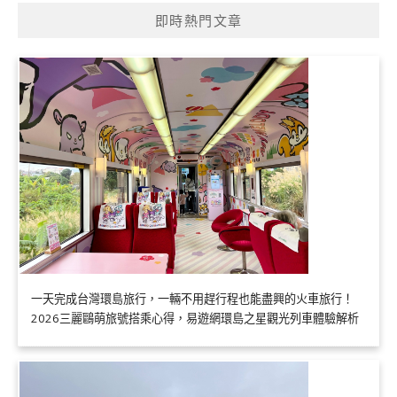
即時熱門文章
一天完成台灣環島旅行，一輛不用趕行程也能盡興的火車旅行！
2026三麗鷗萌旅號搭乘心得，易遊網環島之星觀光列車體驗解析