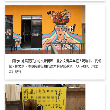
一個比IG濾鏡更好拍的文青街區！曼谷文青與年輕人喝咖啡、找餐
館、逛文創、塗鴉彩繪街拍的周末的靈感基地｜ARI AREA（阿里
區）紀行