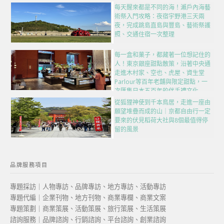
每天醒來都是不同的海！瀨戶內海藝
術祭入門攻略：夜宿宇野港三天兩
夜，完成跳島直島與豐島、藝術祭護
照、交通住宿一次整理
每一盒和菓子，都藏著一位想記住的
人！東京銀座甜點散策，沿著中央通
走進木村家、空也、虎屋、資生堂
Parlour等百年老舖與限定甜點，一
次匯集日本五百年的伴手禮文化
從狐狸神使到千本鳥居，走進一座由
願望堆疊而成的山｜京都自由行一定
要來的伏見稻荷大社與8個最值得停
留的風景
品牌服務項目
專題採訪｜人物專訪、品牌專訪、地方專訪、活動專訪
專題代編｜企業刊物、地方刊物、商業專欄、商業文案
專題策劃｜商業策展、活動策展、旅行策展、生活策展
諮詢服務｜品牌諮詢、行銷諮詢、平台諮詢、創業諮詢