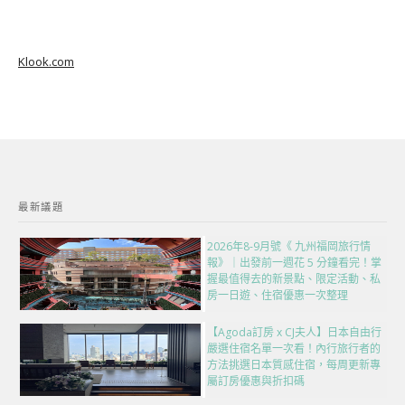
Klook.com
最新議題
2026年8-9月號《 九州福岡旅行情
報》｜出發前一週花 5 分鐘看完！掌
握最值得去的新景點、限定活動、私
房一日遊、住宿優惠一次整理
【Agoda訂房 x CJ夫人】日本自由行
嚴選住宿名單一次看！內行旅行者的
方法挑選日本質感住宿，每周更新專
屬訂房優惠與折扣碼