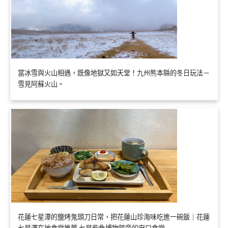
當冰雪與火山相遇，既像地獄又如天堂！九州熊本縣的冬日玩法－
雪見阿蘇火山。
花蓮七星潭的鹽烤鬼頭刀日常，把花蓮山珍海味吃進一碗飯｜花蓮
七星潭在地食堂推薦 七星柴魚博物館旁的安口食堂