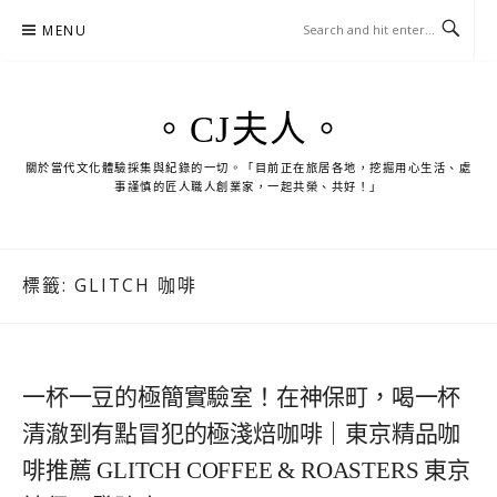
Skip
MENU
to
content
。CJ夫人。
關於當代文化體驗採集與紀錄的一切。「目前正在旅居各地，挖掘用心生活、處
事謹慎的匠人職人創業家，一起共榮、共好！」
標籤:
GLITCH 咖啡
一杯一豆的極簡實驗室！在神保町，喝一杯
清澈到有點冒犯的極淺焙咖啡｜東京精品咖
啡推薦 GLITCH COFFEE & ROASTERS 東京