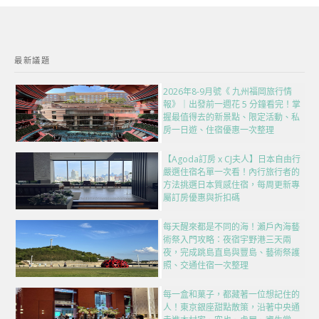
最新議題
2026年8-9月號《 九州福岡旅行情
報》｜出發前一週花 5 分鐘看完！掌
握最值得去的新景點、限定活動、私
房一日遊、住宿優惠一次整理
【Agoda訂房 x CJ夫人】日本自由行
嚴選住宿名單一次看！內行旅行者的
方法挑選日本質感住宿，每周更新專
屬訂房優惠與折扣碼
每天醒來都是不同的海！瀨戶內海藝
術祭入門攻略：夜宿宇野港三天兩
夜，完成跳島直島與豐島、藝術祭護
照、交通住宿一次整理
每一盒和菓子，都藏著一位想記住的
人！東京銀座甜點散策，沿著中央通