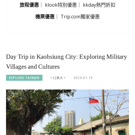
旅程優惠
｜
klook特別優惠
｜
kkday熱門折扣
機票優惠
｜
Trip.com獨家優惠
Day Trip in Kaohsiung City: Exploring Military
Villages and Cultures
EXPLORE TAIWAN
。CJ夫人。
2024-01-19