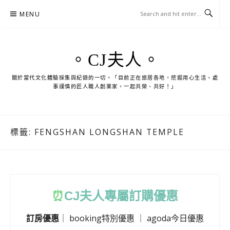
Skip
MENU
to
content
。CJ夫人。
關於當代文化體驗採集與紀錄的一切。「目前正在旅居各地，挖掘用心生活、處
事謹慎的匠人職人創業家，一起共榮、共好！」
標籤:
FENGSHAN LONGSHAN TEMPLE
⏰
CJ
夫人專屬訂購優惠
訂房優惠
｜
booking特別優惠
｜
agoda今日優惠