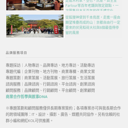
走進木村家、空也、虎屋、資生堂
Parlour等百年老舖與限定甜點，一
次匯集日本五百年的伴手禮文化
從狐狸神使到千本鳥居，走進一座由
願望堆疊而成的山｜京都自由行一定
要來的伏見稻荷大社與8個最值得停
留的風景
品牌服務項目
專題採訪｜人物專訪、品牌專訪、地方專訪、活動專訪
專題代編｜企業刊物、地方刊物、商業專欄、商業文案
專題策劃｜商業策展、活動策展、旅行策展、生活策展
諮詢服務｜品牌諮詢、行銷諮詢、平台諮詢、創業諮詢
顧問服務｜品牌顧問、行銷顧問、平台顧問、創業顧問
商業合作哲學與敘事DNA
※專題策劃和顧問服務僅供長期專案簽約；各項專案亦可與我長期合作
的跨領域團隊：IT、設計、攝影、廣告、媒體共同協作，另有信賴的社
群小編和網紅KOL可供推薦。