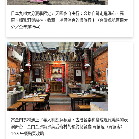
日本九州大分夏季限定五天四夜自由行：公路自駕走進瀑布、高
原、鐘乳洞與森林，收藏一場最涼爽的慢旅行！（台灣虎航直飛大
分／全年運行中）
當金門食材遇上了義大利創意私廚，古厝餐桌也變成現代義料的表
演舞台｜金門金沙鎮沙美后珩村的預約制餐廳 背貓嗑（背貓客）
10人午餐點菜攻略