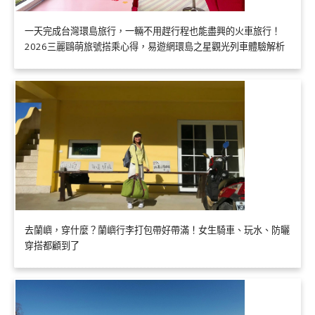
一天完成台灣環島旅行，一輛不用趕行程也能盡興的火車旅行！
2026三麗鷗萌旅號搭乘心得，易遊網環島之星觀光列車體驗解析
去蘭嶼，穿什麼？蘭嶼行李打包帶好帶滿！女生騎車、玩水、防曬
穿搭都顧到了