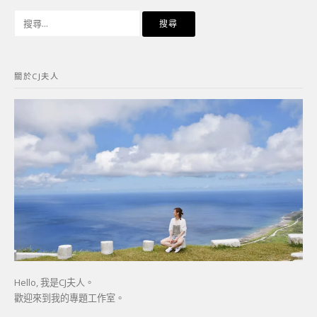
搜
尋
關
鍵
關於CJ夫人
字:
Hello, 我是CJ夫人。
歡迎來到我的專題工作室。