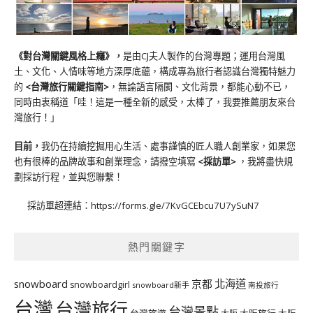
《對台灣關鍵風格上癮》
，
是由CJ夫人製作的台灣專題；運用台灣風
土、文化、人情味等地方深厚底蘊，構成專為旅行者認識台灣獨特魅力
的
<台灣旅行關鍵指南>
，無論語言隔閡、文化背景，都能心動不已，
同時由衷稱道「哇！這是一種全新的感受，太棒了，我要推薦朋友來台
灣旅行！」
目前，
我仍在持續挖掘用心生活、處事謹慎的匠人職人創業家，如果您
也有很棒的品牌故事和創業理念，請撥空填寫
<
採訪單
>
，我將盡快規
劃採訪行程，並與您聯繫！
採訪單超連結：
https://forms.gle/7KvGCEbcu7U7ySuN7
熱門關鍵字
北海道
snowboard
京都
snowboardgirl
snowboard新手
南投旅行
台灣
台灣旅行
台灣景點