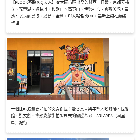
【KLOOK客路ＸCJ夫人】從大阪市區出發的關西一日遊，京都天橋
立、琵琶湖、姬路城、和歌山、高野山、伊勢神宮、倉敷美觀，最
遠可以玩到鳥取、廣島、金澤，單人報名也OK，最新上線推薦總
整理
一個比IG濾鏡更好拍的文青街區！曼谷文青與年輕人喝咖啡、找餐
館、逛文創、塗鴉彩繪街拍的周末的靈感基地｜ARI AREA（阿里
區）紀行