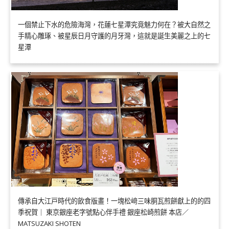
一個禁止下水的危險海灣，花蓮七星潭究竟魅力何在？被大自然之
手精心雕琢、被星辰日月守護的月牙灣，這就是誕生美麗之上的七
星潭
傳承自大江戸時代的飲食版畫！一塊松﨑三味胴瓦煎餅獻上的的四
季祝賀｜ 東京銀座老字號點心伴手禮 銀座松崎煎餅 本店／
MATSUZAKI SHOTEN