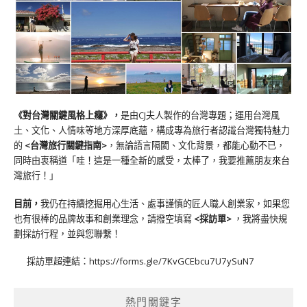
《對台灣關鍵風格上癮》
，
是由CJ夫人製作的台灣專題；運用台灣風
土、文化、人情味等地方深厚底蘊，構成專為旅行者認識台灣獨特魅力
的
<台灣旅行關鍵指南>
，無論語言隔閡、文化背景，都能心動不已，
同時由衷稱道「哇！這是一種全新的感受，太棒了，我要推薦朋友來台
灣旅行！」
目前，
我仍在持續挖掘用心生活、處事謹慎的匠人職人創業家，如果您
也有很棒的品牌故事和創業理念，請撥空填寫
<
採訪單
>
，我將盡快規
劃採訪行程，並與您聯繫！
採訪單超連結：
https://forms.gle/7KvGCEbcu7U7ySuN7
熱門關鍵字