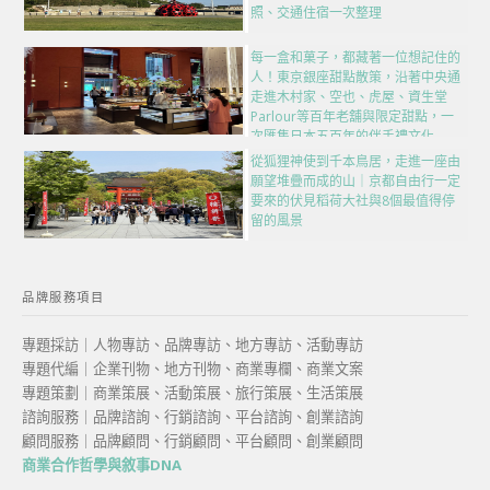
照、交通住宿一次整理
每一盒和菓子，都藏著一位想記住的
人！東京銀座甜點散策，沿著中央通
走進木村家、空也、虎屋、資生堂
Parlour等百年老舖與限定甜點，一
次匯集日本五百年的伴手禮文化
從狐狸神使到千本鳥居，走進一座由
願望堆疊而成的山｜京都自由行一定
要來的伏見稻荷大社與8個最值得停
留的風景
品牌服務項目
專題採訪｜人物專訪、品牌專訪、地方專訪、活動專訪
專題代編｜企業刊物、地方刊物、商業專欄、商業文案
專題策劃｜商業策展、活動策展、旅行策展、生活策展
諮詢服務｜品牌諮詢、行銷諮詢、平台諮詢、創業諮詢
顧問服務｜品牌顧問、行銷顧問、平台顧問、創業顧問
商業合作哲學與敘事DNA