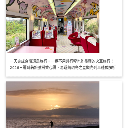
一天完成台灣環島旅行，一輛不用趕行程也能盡興的火車旅行！
2026三麗鷗萌旅號搭乘心得，易遊網環島之星觀光列車體驗解析