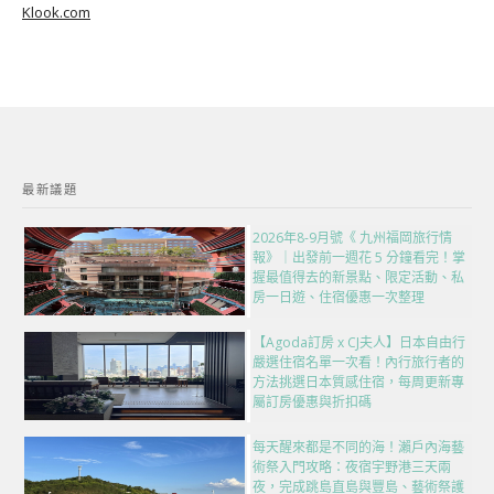
Klook.com
最新議題
2026年8-9月號《 九州福岡旅行情
報》｜出發前一週花 5 分鐘看完！掌
握最值得去的新景點、限定活動、私
房一日遊、住宿優惠一次整理
【Agoda訂房 x CJ夫人】日本自由行
嚴選住宿名單一次看！內行旅行者的
方法挑選日本質感住宿，每周更新專
屬訂房優惠與折扣碼
每天醒來都是不同的海！瀨戶內海藝
術祭入門攻略：夜宿宇野港三天兩
夜，完成跳島直島與豐島、藝術祭護