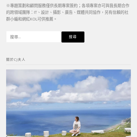
※專題策劃和顧問服務僅供長期專案簽約；各項專案亦可與我長期合作
的跨領域團隊：IT、設計、攝影、廣告、媒體共同協作，另有信賴的社
群小編和網紅KOL可供推薦。
搜
尋
關
鍵
關於CJ夫人
字: