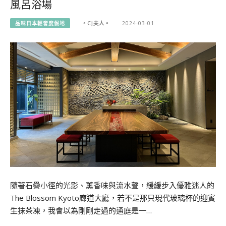
風呂浴場
品味日本輕奢度假地
。CJ夫人。
2024-03-01
隨著石疊小徑的光影、薰香味與流水聲，緩緩步入優雅迷人的
The Blossom Kyoto廊道大廳，若不是那只現代玻璃杯的迎賓
生抹茶凍，我會以為剛剛走過的通庭是一…