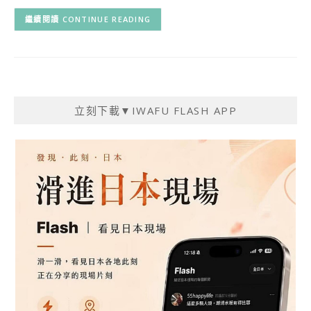
CONTINUE READING
立刻下載▼IWAFU FLASH APP