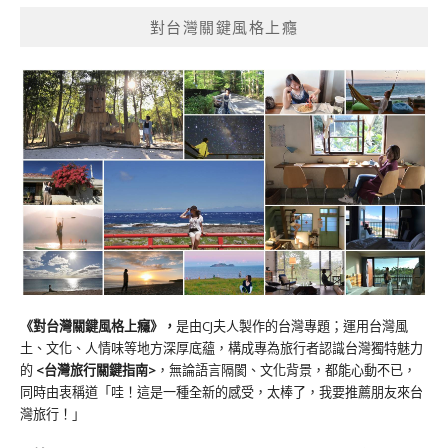
對台灣關鍵風格上癮
《對台灣關鍵風格上癮》
，
是由CJ夫人製作的台灣專題；運用台灣風
土、文化、人情味等地方深厚底蘊，構成專為旅行者認識台灣獨特魅力
的
<台灣旅行關鍵指南>
，無論語言隔閡、文化背景，都能心動不已，
同時由衷稱道「哇！這是一種全新的感受，太棒了，我要推薦朋友來台
灣旅行！」