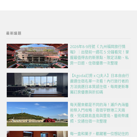
最新議題
2026年8-9月號《 九州福岡旅行情
報》｜出發前一週花 5 分鐘看完！掌
握最值得去的新景點、限定活動、私
房一日遊、住宿優惠一次整理
【Agoda訂房 x CJ夫人】日本自由行
嚴選住宿名單一次看！內行旅行者的
方法挑選日本質感住宿，每周更新專
屬訂房優惠與折扣碼
每天醒來都是不同的海！瀨戶內海藝
術祭入門攻略：夜宿宇野港三天兩
夜，完成跳島直島與豐島、藝術祭護
照、交通住宿一次整理
每一盒和菓子，都藏著一位想記住的