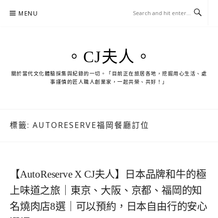
Skip
MENU
to
content
。CJ夫人。
關於當代文化體驗採集與紀錄的一切。「目前正在旅居各地，挖掘用心生活、處
事謹慎的匠人職人創業家，一起共榮、共好！」
標籤:
AUTORESERVE福岡餐廳訂位
【AutoReserve X CJ夫人】日本品牌和牛的極
上味道之旅｜東京、大阪、京都、福岡的知
名燒肉店8選｜可以預約，日本自由行的安心