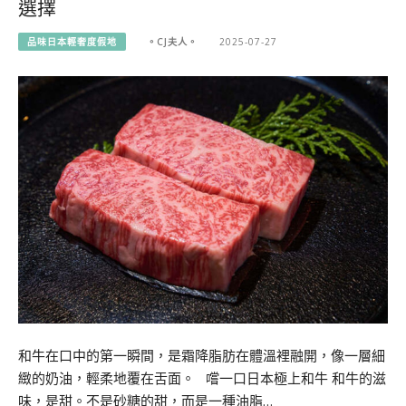
選擇
品味日本輕奢度假地
。CJ夫人。
2025-07-27
和牛在口中的第一瞬間，是霜降脂肪在體溫裡融開，像一層細
緻的奶油，輕柔地覆在舌面。 嚐一口日本極上和牛 和牛的滋
味，是甜。不是砂糖的甜，而是一種油脂…