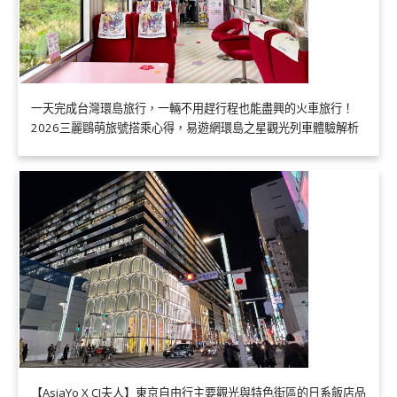
一天完成台灣環島旅行，一輛不用趕行程也能盡興的火車旅行！
2026三麗鷗萌旅號搭乘心得，易遊網環島之星觀光列車體驗解析
【AsiaYo X CJ夫人】東京自由行主要觀光與特色街區的日系飯店品