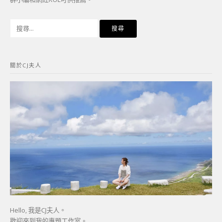
搜
尋
關
鍵
關於CJ夫人
字:
Hello, 我是CJ夫人。
歡迎來到我的專題工作室。