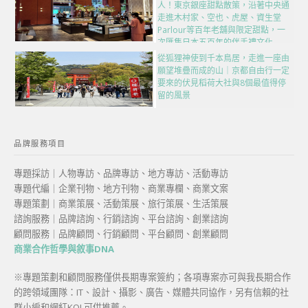
人！東京銀座甜點散策，沿著中央通
走進木村家、空也、虎屋、資生堂
Parlour等百年老舖與限定甜點，一
次匯集日本五百年的伴手禮文化
從狐狸神使到千本鳥居，走進一座由
願望堆疊而成的山｜京都自由行一定
要來的伏見稻荷大社與8個最值得停
留的風景
品牌服務項目
專題採訪｜人物專訪、品牌專訪、地方專訪、活動專訪
專題代編｜企業刊物、地方刊物、商業專欄、商業文案
專題策劃｜商業策展、活動策展、旅行策展、生活策展
諮詢服務｜品牌諮詢、行銷諮詢、平台諮詢、創業諮詢
顧問服務｜品牌顧問、行銷顧問、平台顧問、創業顧問
商業合作哲學與敘事DNA
※專題策劃和顧問服務僅供長期專案簽約；各項專案亦可與我長期合作
的跨領域團隊：IT、設計、攝影、廣告、媒體共同協作，另有信賴的社
群小編和網紅KOL可供推薦。