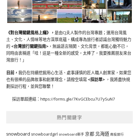
《對台灣關鍵風格上癮》
，
是由CJ夫人製作的台灣專題；運用台灣風
土、文化、人情味等地方深厚底蘊，構成專為旅行者認識台灣獨特魅力
的
<台灣旅行關鍵指南>
，無論語言隔閡、文化背景，都能心動不已，
同時由衷稱道「哇！這是一種全新的感受，太棒了，我要推薦朋友來台
灣旅行！」
目前，
我仍在持續挖掘用心生活、處事謹慎的匠人職人創業家，如果您
也有很棒的品牌故事和創業理念，請撥空填寫
<
採訪單
>
，我將盡快規
劃採訪行程，並與您聯繫！
採訪單超連結：
https://forms.gle/7KvGCEbcu7U7ySuN7
熱門關鍵字
北海道
snowboard
京都
snowboardgirl
snowboard新手
南投旅行