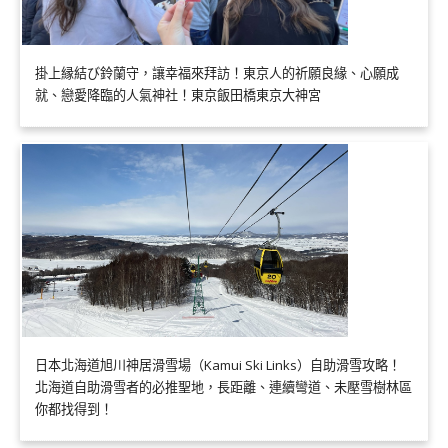
掛上縁結び鈴蘭守，讓幸福來拜訪！東京人的祈願良緣、心願成
就、戀愛降臨的人氣神社！東京飯田橋東京大神宮
日本北海道旭川神居滑雪場（Kamui Ski Links）自助滑雪攻略！
北海道自助滑雪者的必推聖地，長距離、連續彎道、未壓雪樹林區
你都找得到！