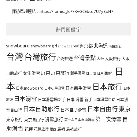
採訪單超連結：
https://forms.gle/7KvGCEbcu7U7ySuN7
熱門關鍵字
北海道
snowboard
京都
snowboardgirl
snowboard新手
南投旅行
台灣
台灣旅行
台灣景點
台灣旅遊
大阪旅行
大阪
大阪
日
屏東
屏東旅行
女生滑雪
自助旅行
新手滑雪
日月潭旅行
日月潭
本
日本旅行
日本新手滑雪
日本snowboard
日本初學滑雪
日本
日本滑雪
日本滑雪場新手
日本 滑雪 新手
日本滑雪自助
日本滑
旅遊
日本自由行
日本自助旅行
東京
日本自助滑雪
雪自由行
自
第一次滑雪
滑雪旅行
東京旅行
東京自由行
第一次日本自助滑雪
助滑雪
花蓮
馬祖
花蓮旅行
馬祖旅行
關西