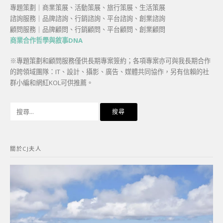
專題策劃｜商業策展、活動策展、旅行策展、生活策展
諮詢服務｜品牌諮詢、行銷諮詢、平台諮詢、創業諮詢
顧問服務｜品牌顧問、行銷顧問、平台顧問、創業顧問
商業合作哲學與敘事DNA
※專題策劃和顧問服務僅供長期專案簽約；各項專案亦可與我長期合作
的跨領域團隊：IT、設計、攝影、廣告、媒體共同協作，另有信賴的社
群小編和網紅KOL可供推薦。
搜
尋
關
鍵
關於CJ夫人
字: