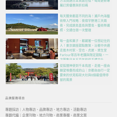
方法挑選日本質感住宿，每周更新專
屬訂房優惠與折扣碼
每天醒來都是不同的海！瀨戶內海藝
術祭入門攻略：夜宿宇野港三天兩
夜，完成跳島直島與豐島、藝術祭護
照、交通住宿一次整理
每一盒和菓子，都藏著一位想記住的
人！東京銀座甜點散策，沿著中央通
走進木村家、空也、虎屋、資生堂
Parlour等百年老舖與限定甜點，一
次匯集日本五百年的伴手禮文化
從狐狸神使到千本鳥居，走進一座由
願望堆疊而成的山｜京都自由行一定
要來的伏見稻荷大社與8個最值得停
留的風景
品牌服務項目
專題採訪｜人物專訪、品牌專訪、地方專訪、活動專訪
專題代編｜企業刊物、地方刊物、商業專欄、商業文案