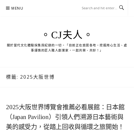
Skip
MENU
to
content
。CJ夫人。
關於當代文化體驗採集與紀錄的一切。「目前正在旅居各地，挖掘用心生活、處
事謹慎的匠人職人創業家，一起共榮、共好！」
標籤:
2025大阪世博
2025大阪世界博覽會推薦必看展館：日本館
（Japan Pavilion）引領人們溯源日本藝術與
美的感受力，從踏上回收與循環之旅開始！