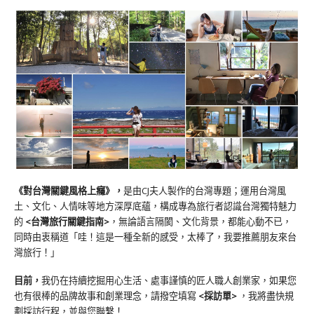
《對台灣關鍵風格上癮》
，
是由CJ夫人製作的台灣專題；運用台灣風
土、文化、人情味等地方深厚底蘊，構成專為旅行者認識台灣獨特魅力
的
<台灣旅行關鍵指南>
，無論語言隔閡、文化背景，都能心動不已，
同時由衷稱道「哇！這是一種全新的感受，太棒了，我要推薦朋友來台
灣旅行！」
目前，
我仍在持續挖掘用心生活、處事謹慎的匠人職人創業家，如果您
也有很棒的品牌故事和創業理念，請撥空填寫
<
採訪單
>
，我將盡快規
劃採訪行程，並與您聯繫！