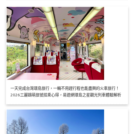
一天完成台灣環島旅行，一輛不用趕行程也能盡興的火車旅行！
2026三麗鷗萌旅號搭乘心得，易遊網環島之星觀光列車體驗解析