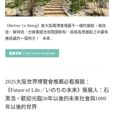
《Better Co Being》是大阪萬博會場最不一樣的展館，無炫
技，無特效，也無需語言和閱讀新知，卻成為眾展館之中最有
連結感的一個地方！ 未來…
CONTINUE READING
2025大阪世界博覽會推薦必看展館：
《Future of Life／いのちの未来》策展人：石
黑浩。歡迎光臨50年以後的未來社會與1000
年以後的世界