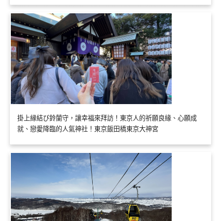
掛上縁結び鈴蘭守，讓幸福來拜訪！東京人的祈願良緣、心願成
就、戀愛降臨的人氣神社！東京飯田橋東京大神宮