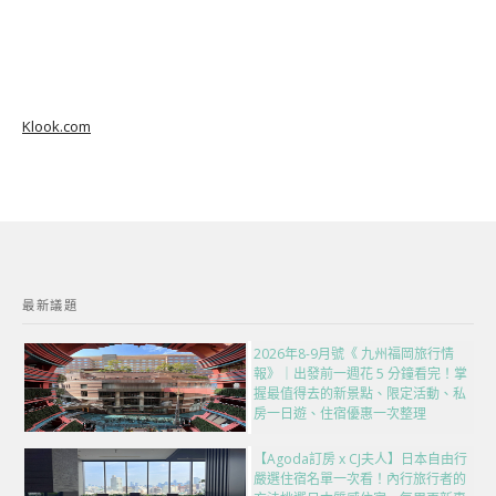
Klook.com
最新議題
2026年8-9月號《 九州福岡旅行情
報》｜出發前一週花 5 分鐘看完！掌
握最值得去的新景點、限定活動、私
房一日遊、住宿優惠一次整理
【Agoda訂房 x CJ夫人】日本自由行
嚴選住宿名單一次看！內行旅行者的