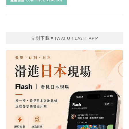
CONTINUE READING
立刻下載▼IWAFU FLASH APP