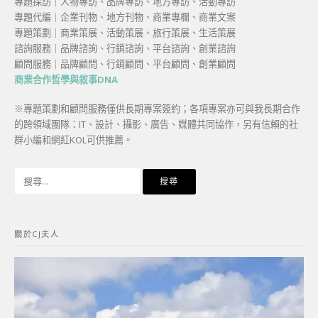
專題採訪｜人物專訪、品牌專訪、地方專訪、活動專訪
專題代編｜企業刊物、地方刊物、商業專欄、商業文案
專題策劃｜商業策展、活動策展、旅行策展、生活策展
諮詢服務｜品牌諮詢、行銷諮詢、平台諮詢、創業諮詢
顧問服務｜品牌顧問、行銷顧問、平台顧問、創業顧問
商業合作哲學與敘事DNA
※專題策劃和顧問服務僅供長期專案簽約；各項專案亦可與我長期合作
的跨領域團隊：IT、設計、攝影、廣告、媒體共同協作，另有信賴的社
群小編和網紅KOL可供推薦。
搜
尋
關
鍵
關於CJ夫人
字: