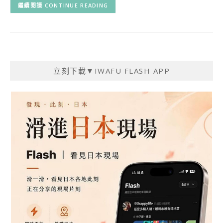
CONTINUE READING
立刻下載▼IWAFU FLASH APP