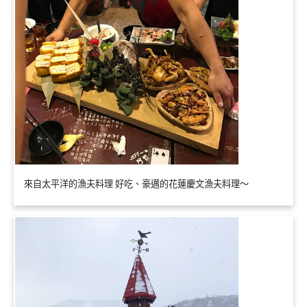
來自太平洋的漁夫料理 好吃、豪邁的花蓮慶文漁夫料理～