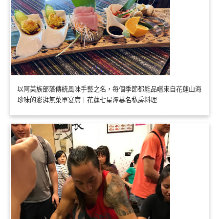
以阿美族部落傳統風味手藝之名，每個季節都能品嚐來自花蓮山海
珍味的澎湃無菜單宴席｜花蓮七星潭慕名私房料理