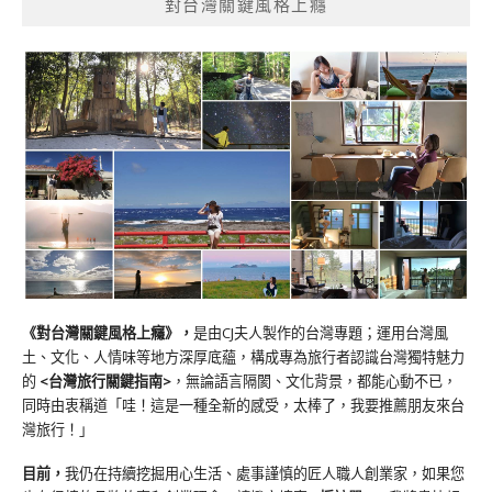
對台灣關鍵風格上癮
《對台灣關鍵風格上癮》
，
是由CJ夫人製作的台灣專題；運用台灣風
土、文化、人情味等地方深厚底蘊，構成專為旅行者認識台灣獨特魅力
的
<台灣旅行關鍵指南>
，無論語言隔閡、文化背景，都能心動不已，
同時由衷稱道「哇！這是一種全新的感受，太棒了，我要推薦朋友來台
灣旅行！」
目前，
我仍在持續挖掘用心生活、處事謹慎的匠人職人創業家，如果您