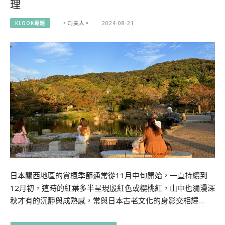
理
KLOOK專題
。CJ夫人。
2024-08-21
日本關西地區的賞楓季節通常從11月中旬開始，一直持續到
12月初，這時的紅葉多半呈現殷紅色或櫻桃紅，山中也瀰漫深
秋才有的沉靜與成熟感，常與日本古老文化的身影交相輝…