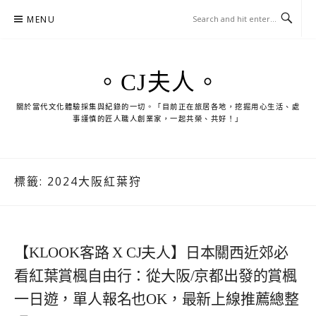
Skip
MENU
to
content
。CJ夫人。
關於當代文化體驗採集與紀錄的一切。「目前正在旅居各地，挖掘用心生活、處
事謹慎的匠人職人創業家，一起共榮、共好！」
標籤:
2024大阪紅葉狩
【KLOOK客路 X CJ夫人】日本關西近郊必
看紅葉賞楓自由行：從大阪/京都出發的賞楓
一日遊，單人報名也OK，最新上線推薦總整