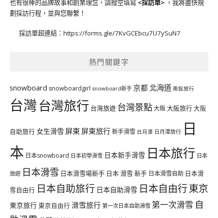
也有很棒的品牌故事和創業理念，請撥空填寫
<
採訪單
>
，我將盡快規
劃採訪行程，並與您聯繫！
採訪單超連結：
https://forms.gle/7KvGCEbcu7U7ySuN7
熱門關鍵字
北海道
snowboard
京都
snowboardgirl
snowboard新手
南投旅行
台灣
台灣旅行
台灣景點
台灣旅遊
大阪旅行
大阪
大阪
日
屏東
屏東旅行
女生滑雪
自助旅行
新手滑雪
日月潭旅行
日月潭
本
日本旅行
日本新手滑雪
日本snowboard
日本初學滑雪
日本
日本滑雪
日本滑雪場新手
日本 滑雪 新手
日本滑雪自助
日本滑
旅遊
日本自由行
日本自助旅行
東京
日本自助滑雪
雪自由行
自
第一次滑雪
滑雪旅行
東京旅行
東京自由行
第一次日本自助滑雪