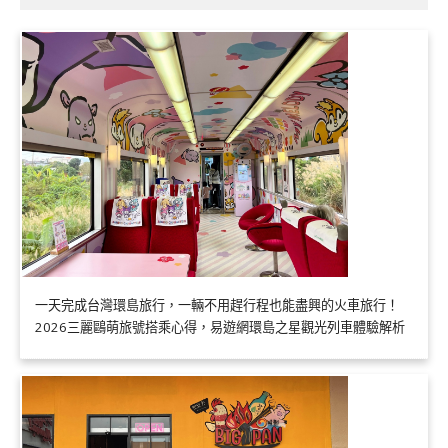
一天完成台灣環島旅行，一輛不用趕行程也能盡興的火車旅行！
2026三麗鷗萌旅號搭乘心得，易遊網環島之星觀光列車體驗解析