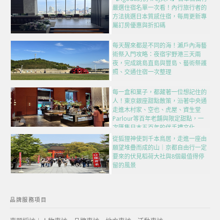
嚴選住宿名單一次看！內行旅行者的
方法挑選日本質感住宿，每周更新專
屬訂房優惠與折扣碼
每天醒來都是不同的海！瀨戶內海藝
術祭入門攻略：夜宿宇野港三天兩
夜，完成跳島直島與豐島、藝術祭護
照、交通住宿一次整理
每一盒和菓子，都藏著一位想記住的
人！東京銀座甜點散策，沿著中央通
走進木村家、空也、虎屋、資生堂
Parlour等百年老舖與限定甜點，一
次匯集日本五百年的伴手禮文化
從狐狸神使到千本鳥居，走進一座由
願望堆疊而成的山｜京都自由行一定
要來的伏見稻荷大社與8個最值得停
留的風景
品牌服務項目