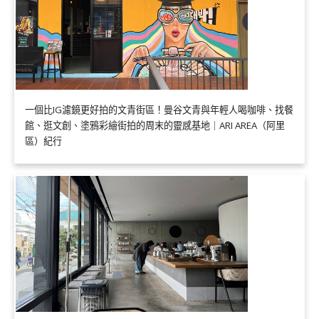
一個比IG濾鏡更好拍的文青街區！曼谷文青與年輕人喝咖啡、找餐
館、逛文創、塗鴉彩繪街拍的周末的靈感基地｜ARI AREA（阿里
區）紀行