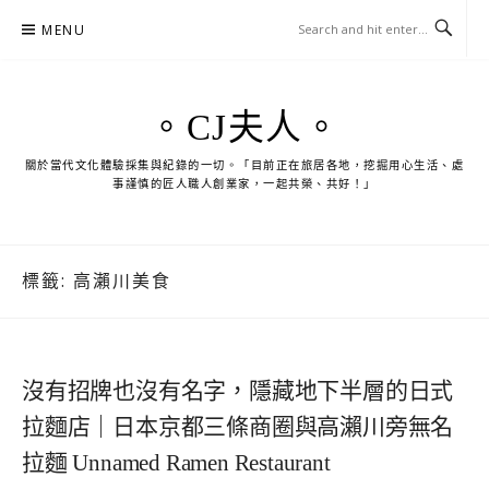
Skip
MENU
to
content
。CJ夫人。
關於當代文化體驗採集與紀錄的一切。「目前正在旅居各地，挖掘用心生活、處
事謹慎的匠人職人創業家，一起共榮、共好！」
標籤:
高瀨川美食
沒有招牌也沒有名字，隱藏地下半層的日式
拉麵店｜日本京都三條商圈與高瀨川旁無名
拉麵 Unnamed Ramen Restaurant