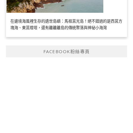
在邊境海風裡生存的遺世島嶼：馬祖莒光島！絕不錯過的是西莒方
塊海、東莒燈塔，還有離離離島的傳統聚落與神祕小海灣
FACEBOOK粉絲專頁