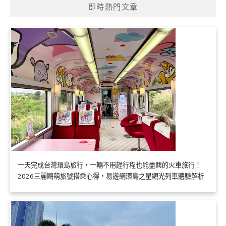
即時熱門文章
一天完成台灣環島旅行，一輛不用趕行程也能盡興的火車旅行！
2026三麗鷗萌旅號搭乘心得，易遊網環島之星觀光列車體驗解析