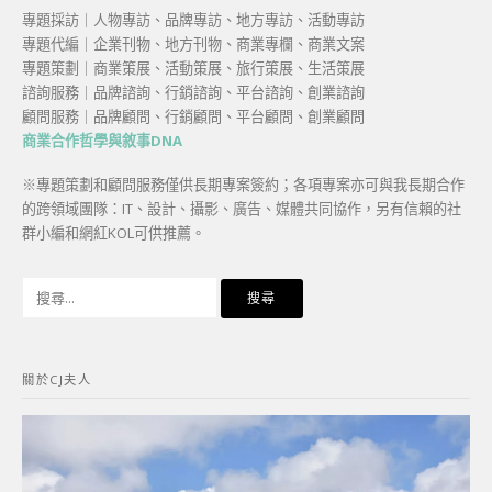
專題採訪｜人物專訪、品牌專訪、地方專訪、活動專訪
專題代編｜企業刊物、地方刊物、商業專欄、商業文案
專題策劃｜商業策展、活動策展、旅行策展、生活策展
諮詢服務｜品牌諮詢、行銷諮詢、平台諮詢、創業諮詢
顧問服務｜品牌顧問、行銷顧問、平台顧問、創業顧問
商業合作哲學與敘事DNA
※專題策劃和顧問服務僅供長期專案簽約；各項專案亦可與我長期合作
的跨領域團隊：IT、設計、攝影、廣告、媒體共同協作，另有信賴的社
群小編和網紅KOL可供推薦。
搜
尋
關
鍵
關於CJ夫人
字: