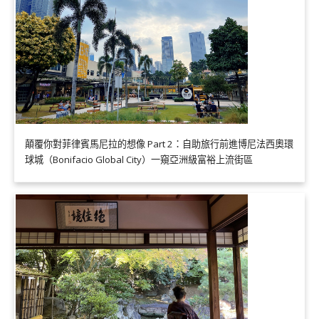
顛覆你對菲律賓馬尼拉的想像 Part 2：自助旅行前進博尼法西奧環
球城（Bonifacio Global City）一窺亞洲級富裕上流街區