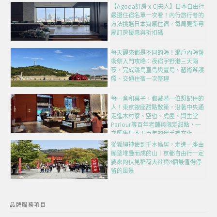
【Agoda訂房 x CJ夫人】日本自由行
嚴選住宿名單一次看！內行旅行者的
方法挑選日本質感住宿，每周更新專
屬訂房優惠與折扣碼
每天醒來都是不同的海！瀨戶內海藝
術祭入門攻略：夜宿宇野港三天兩
夜，完成跳島直島與豐島、藝術祭護
照、交通住宿一次整理
每一盒和菓子，都藏著一位想記住的
人！東京銀座甜點散策，沿著中央通
走進木村家、空也、虎屋、資生堂
Parlour等百年老舖與限定甜點，一
次匯集日本五百年的伴手禮文化
從狐狸神使到千本鳥居，走進一座由
願望堆疊而成的山｜京都自由行一定
要來的伏見稻荷大社與8個最值得停
留的風景
品牌服務項目