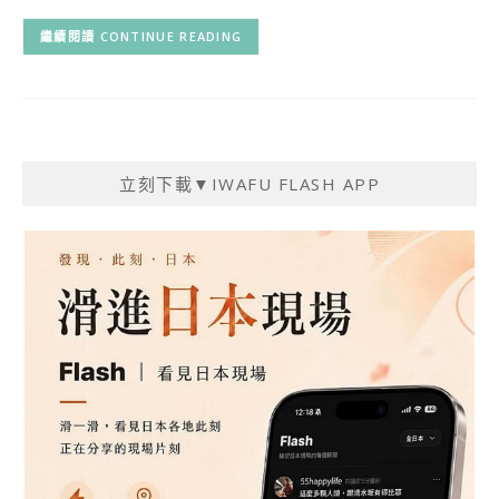
CONTINUE READING
立刻下載▼IWAFU FLASH APP