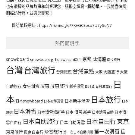
也有很棒的品牌故事和創業理念，請撥空填寫
<
採訪單
>
，我將盡快規
劃採訪行程，並與您聯繫！
採訪單超連結：
https://forms.gle/7KvGCEbcu7U7ySuN7
熱門關鍵字
北海道
snowboard
京都
snowboardgirl
snowboard新手
南投旅行
台灣
台灣旅行
台灣景點
台灣旅遊
大阪旅行
大阪
大阪
日
屏東
屏東旅行
女生滑雪
自助旅行
新手滑雪
日月潭旅行
日月潭
本
日本旅行
日本新手滑雪
日本snowboard
日本初學滑雪
日本
日本滑雪
日本滑雪場新手
日本 滑雪 新手
日本滑雪自助
日本滑
旅遊
日本自由行
日本自助旅行
東京
日本自助滑雪
雪自由行
自
第一次滑雪
滑雪旅行
東京旅行
東京自由行
第一次日本自助滑雪