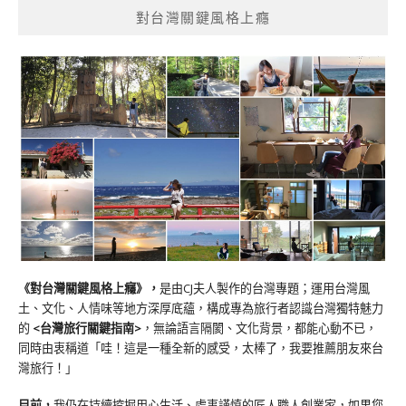
對台灣關鍵風格上癮
《對台灣關鍵風格上癮》
，
是由CJ夫人製作的台灣專題；運用台灣風
土、文化、人情味等地方深厚底蘊，構成專為旅行者認識台灣獨特魅力
的
<台灣旅行關鍵指南>
，無論語言隔閡、文化背景，都能心動不已，
同時由衷稱道「哇！這是一種全新的感受，太棒了，我要推薦朋友來台
灣旅行！」
目前，
我仍在持續挖掘用心生活、處事謹慎的匠人職人創業家，如果您