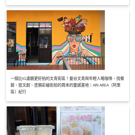
一個比IG濾鏡更好拍的文青街區！曼谷文青與年輕人喝咖啡、找餐
館、逛文創、塗鴉彩繪街拍的周末的靈感基地｜ARI AREA（阿里
區）紀行