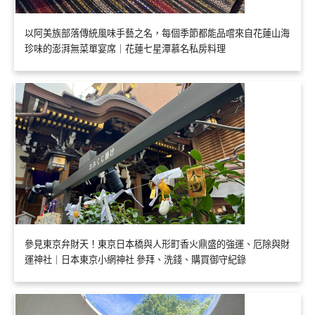
以阿美族部落傳統風味手藝之名，每個季節都能品嚐來自花蓮山海
珍味的澎湃無菜單宴席｜花蓮七星潭慕名私房料理
參見東京弁財天！東京日本橋與人形町香火鼎盛的強運、厄除與財
運神社｜日本東京小網神社 參拜、洗錢、購買御守紀錄