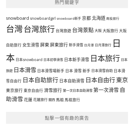
熱門關鍵字
北海道
snowboard
京都
snowboardgirl
snowboard新手
南投旅行
台灣
台灣旅行
台灣景點
台灣旅遊
大阪旅行
大阪
大阪
日
屏東
屏東旅行
女生滑雪
自助旅行
新手滑雪
日月潭旅行
日月潭
本
日本旅行
日本新手滑雪
日本snowboard
日本初學滑雪
日本
日本滑雪
日本滑雪場新手
日本 滑雪 新手
日本滑雪自助
日本滑
旅遊
日本自由行
日本自助旅行
東京
日本自助滑雪
雪自由行
自
第一次滑雪
滑雪旅行
東京旅行
東京自由行
第一次日本自助滑雪
助滑雪
花蓮
馬祖
花蓮旅行
馬祖旅行
關西
點擊一個有趣的廣告