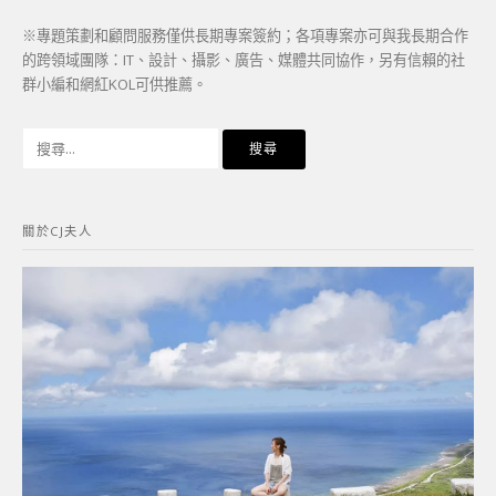
※專題策劃和顧問服務僅供長期專案簽約；各項專案亦可與我長期合作
的跨領域團隊：IT、設計、攝影、廣告、媒體共同協作，另有信賴的社
群小編和網紅KOL可供推薦。
搜
尋
關
鍵
關於CJ夫人
字: