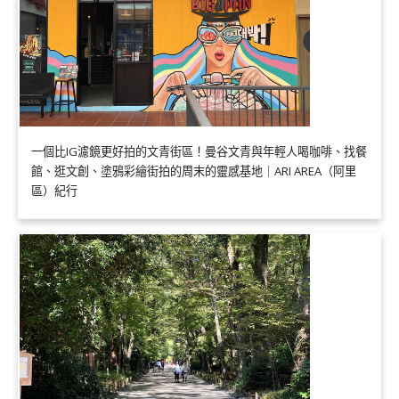
一個比IG濾鏡更好拍的文青街區！曼谷文青與年輕人喝咖啡、找餐
館、逛文創、塗鴉彩繪街拍的周末的靈感基地｜ARI AREA（阿里
區）紀行