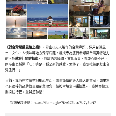
《對台灣關鍵風格上癮》
，
是由CJ夫人製作的台灣專題；運用台灣風
土、文化、人情味等地方深厚底蘊，構成專為旅行者認識台灣獨特魅力
的
<台灣旅行關鍵指南>
，無論語言隔閡、文化背景，都能心動不已，
同時由衷稱道「哇！這是一種全新的感受，太棒了，我要推薦朋友來台
灣旅行！」
目前，
我仍在持續挖掘用心生活、處事謹慎的匠人職人創業家，如果您
也有很棒的品牌故事和創業理念，請撥空填寫
<
採訪單
>
，我將盡快規
劃採訪行程，並與您聯繫！
採訪單超連結：
https://forms.gle/7KvGCEbcu7U7ySuN7