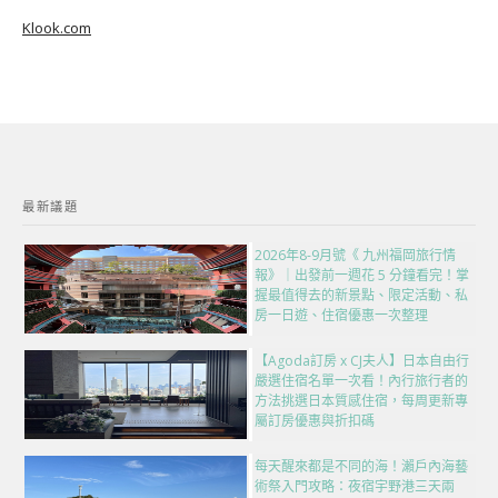
Klook.com
最新議題
2026年8-9月號《 九州福岡旅行情
報》｜出發前一週花 5 分鐘看完！掌
握最值得去的新景點、限定活動、私
房一日遊、住宿優惠一次整理
【Agoda訂房 x CJ夫人】日本自由行
嚴選住宿名單一次看！內行旅行者的
方法挑選日本質感住宿，每周更新專
屬訂房優惠與折扣碼
每天醒來都是不同的海！瀨戶內海藝
術祭入門攻略：夜宿宇野港三天兩