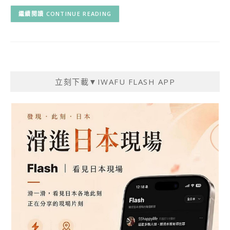
CONTINUE READING
立刻下載▼IWAFU FLASH APP