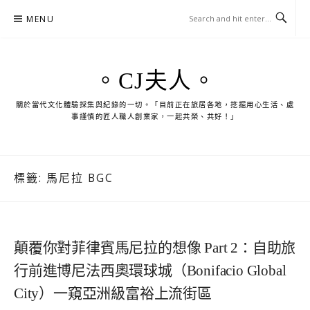
Skip
MENU
to
content
。CJ夫人。
關於當代文化體驗採集與紀錄的一切。「目前正在旅居各地，挖掘用心生活、處
事謹慎的匠人職人創業家，一起共榮、共好！」
標籤:
馬尼拉 BGC
顛覆你對菲律賓馬尼拉的想像 Part 2：自助旅
行前進博尼法西奧環球城（Bonifacio Global
City）一窺亞洲級富裕上流街區