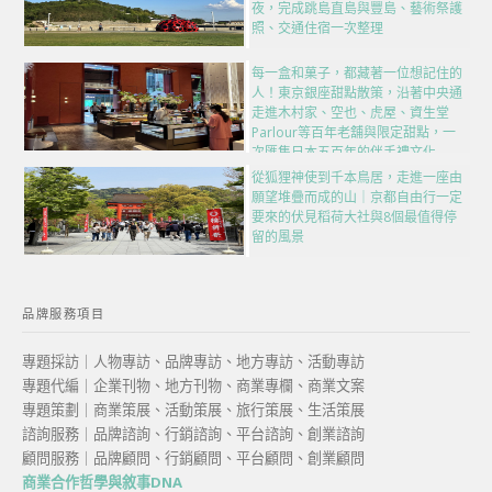
夜，完成跳島直島與豐島、藝術祭護
照、交通住宿一次整理
每一盒和菓子，都藏著一位想記住的
人！東京銀座甜點散策，沿著中央通
走進木村家、空也、虎屋、資生堂
Parlour等百年老舖與限定甜點，一
次匯集日本五百年的伴手禮文化
從狐狸神使到千本鳥居，走進一座由
願望堆疊而成的山｜京都自由行一定
要來的伏見稻荷大社與8個最值得停
留的風景
品牌服務項目
專題採訪｜人物專訪、品牌專訪、地方專訪、活動專訪
專題代編｜企業刊物、地方刊物、商業專欄、商業文案
專題策劃｜商業策展、活動策展、旅行策展、生活策展
諮詢服務｜品牌諮詢、行銷諮詢、平台諮詢、創業諮詢
顧問服務｜品牌顧問、行銷顧問、平台顧問、創業顧問
商業合作哲學與敘事DNA