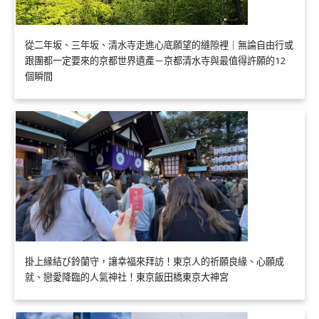
從二年坂、三年坂、清水寺走進心底願望的縫隙裡｜無論自由行或
跟團都一定要來的京都世界遺產－京都清水寺與最值得許願的12
個瞬間
掛上縁結び鈴蘭守，讓幸福來拜訪！東京人的祈願良緣、心願成
就、戀愛降臨的人氣神社！東京飯田橋東京大神宮