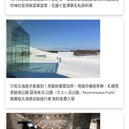
珍味的澎湃無菜單宴席｜花蓮七星潭慕名私房料理
只有北海道才能做到！用藝術重塑自然，用城市擁抱寧靜｜札幌雪
景秘境公園 莫埃來沼 公園（モエレ沼公園／Moerenuma Park）
推薦給北海道自助旅行者 無料免費入場