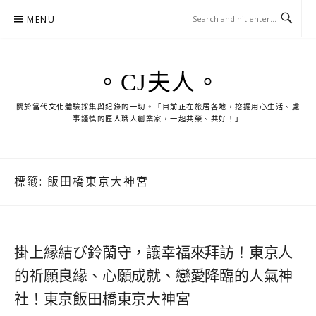
Skip
MENU
to
content
。CJ夫人。
關於當代文化體驗採集與紀錄的一切。「目前正在旅居各地，挖掘用心生活、處
事謹慎的匠人職人創業家，一起共榮、共好！」
標籤:
飯田橋東京大神宮
掛上縁結び鈴蘭守，讓幸福來拜訪！東京人
的祈願良緣、心願成就、戀愛降臨的人氣神
社！東京飯田橋東京大神宮