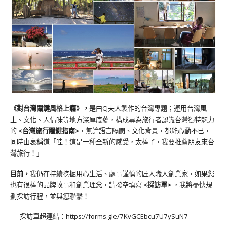
《對台灣關鍵風格上癮》
，
是由CJ夫人製作的台灣專題；運用台灣風
土、文化、人情味等地方深厚底蘊，構成專為旅行者認識台灣獨特魅力
的
<台灣旅行關鍵指南>
，無論語言隔閡、文化背景，都能心動不已，
同時由衷稱道「哇！這是一種全新的感受，太棒了，我要推薦朋友來台
灣旅行！」
目前，
我仍在持續挖掘用心生活、處事謹慎的匠人職人創業家，如果您
也有很棒的品牌故事和創業理念，請撥空填寫
<
採訪單
>
，我將盡快規
劃採訪行程，並與您聯繫！
採訪單超連結：
https://forms.gle/7KvGCEbcu7U7ySuN7