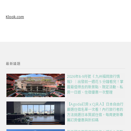
Klook.com
最新議題
2026年8-9月號《 九州福岡旅行情
報》｜出發前一週花 5 分鐘看完！掌
握最值得去的新景點、限定活動、私
房一日遊、住宿優惠一次整理
【Agoda訂房 x CJ夫人】日本自由行
嚴選住宿名單一次看！內行旅行者的
方法挑選日本質感住宿，每周更新專
屬訂房優惠與折扣碼