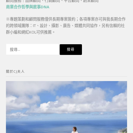
顧問服務｜品牌顧問、行銷顧問、平台顧問、創業顧問
商業合作哲學與敘事DNA
※專題策劃和顧問服務僅供長期專案簽約；各項專案亦可與我長期合作
的跨領域團隊：IT、設計、攝影、廣告、媒體共同協作，另有信賴的社
群小編和網紅KOL可供推薦。
搜
尋
關
鍵
關於CJ夫人
字: