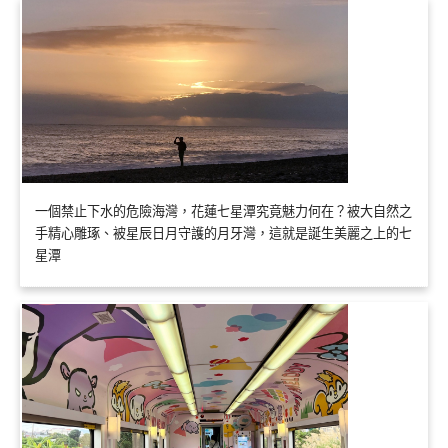
一個禁止下水的危險海灣，花蓮七星潭究竟魅力何在？被大自然之
手精心雕琢、被星辰日月守護的月牙灣，這就是誕生美麗之上的七
星潭