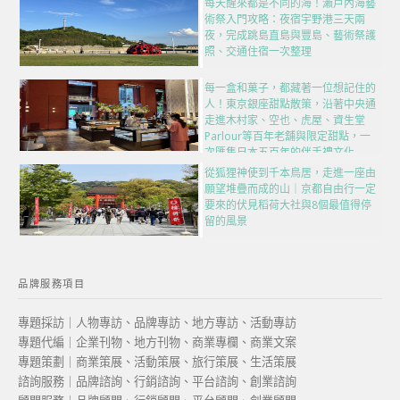
每天醒來都是不同的海！瀨戶內海藝
術祭入門攻略：夜宿宇野港三天兩
夜，完成跳島直島與豐島、藝術祭護
照、交通住宿一次整理
每一盒和菓子，都藏著一位想記住的
人！東京銀座甜點散策，沿著中央通
走進木村家、空也、虎屋、資生堂
Parlour等百年老舖與限定甜點，一
次匯集日本五百年的伴手禮文化
從狐狸神使到千本鳥居，走進一座由
願望堆疊而成的山｜京都自由行一定
要來的伏見稻荷大社與8個最值得停
留的風景
品牌服務項目
專題採訪｜人物專訪、品牌專訪、地方專訪、活動專訪
專題代編｜企業刊物、地方刊物、商業專欄、商業文案
專題策劃｜商業策展、活動策展、旅行策展、生活策展
諮詢服務｜品牌諮詢、行銷諮詢、平台諮詢、創業諮詢