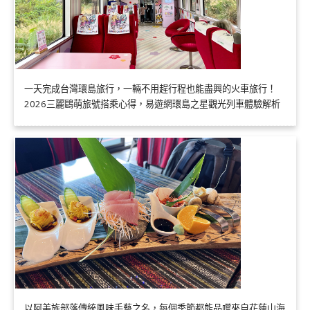
一天完成台灣環島旅行，一輛不用趕行程也能盡興的火車旅行！
2026三麗鷗萌旅號搭乘心得，易遊網環島之星觀光列車體驗解析
以阿美族部落傳統風味手藝之名，每個季節都能品嚐來自花蓮山海