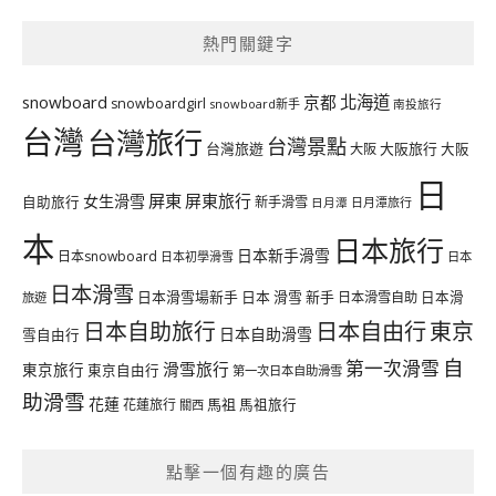
熱門關鍵字
北海道
snowboard
京都
snowboardgirl
snowboard新手
南投旅行
台灣
台灣旅行
台灣景點
台灣旅遊
大阪旅行
大阪
大阪
日
屏東
屏東旅行
女生滑雪
自助旅行
新手滑雪
日月潭旅行
日月潭
本
日本旅行
日本新手滑雪
日本snowboard
日本初學滑雪
日本
日本滑雪
日本滑雪場新手
日本 滑雪 新手
日本滑雪自助
日本滑
旅遊
日本自由行
日本自助旅行
東京
日本自助滑雪
雪自由行
自
第一次滑雪
滑雪旅行
東京旅行
東京自由行
第一次日本自助滑雪
助滑雪
花蓮
馬祖
花蓮旅行
馬祖旅行
關西
點擊一個有趣的廣告