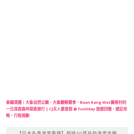
泰國清邁｜大象自然公園、大象觀察餵食、Baan Kang Wat藝術村的
一日深度森林探索旅行 | CJ夫人愛度假 @ Funliday 旅遊回憶、遊記攻
略、行程規劃
【日本冬季滑雪專題】超過50篇自助滑雪攻略