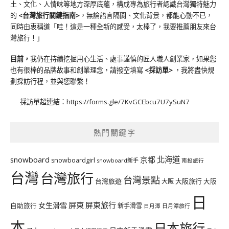
土、文化、人情味等地方深厚底蘊，構成專為旅行者認識台灣獨特魅力
的
<台灣旅行關鍵指南>
，無論語言隔閡、文化背景，都能心動不已，
同時由衷稱道「哇！這是一種全新的感受，太棒了，我要推薦朋友來台
灣旅行！」
目前，
我仍在持續挖掘用心生活、處事謹慎的匠人職人創業家，如果您
也有很棒的品牌故事和創業理念，請撥空填寫
<
採訪單
>
，我將盡快規
劃採訪行程，並與您聯繫！
採訪單超連結：
https://forms.gle/7KvGCEbcu7U7ySuN7
熱門關鍵字
北海道
snowboard
京都
snowboardgirl
snowboard新手
南投旅行
台灣
台灣旅行
台灣景點
台灣旅遊
大阪旅行
大阪
大阪
日
屏東
屏東旅行
女生滑雪
自助旅行
新手滑雪
日月潭旅行
日月潭
本
日本旅行