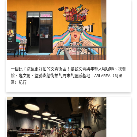
一個比IG濾鏡更好拍的文青街區！曼谷文青與年輕人喝咖啡、找餐
館、逛文創、塗鴉彩繪街拍的周末的靈感基地｜ARI AREA（阿里
區）紀行