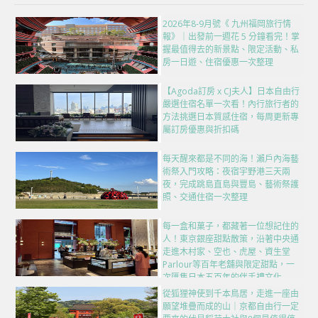
2026年8-9月號《 九州福岡旅行情
報》｜出發前一週花 5 分鐘看完！掌
握最值得去的新景點、限定活動、私
房一日遊、住宿優惠一次整理
【Agoda訂房 x CJ夫人】日本自由行
嚴選住宿名單一次看！內行旅行者的
方法挑選日本質感住宿，每周更新專
屬訂房優惠與折扣碼
每天醒來都是不同的海！瀨戶內海藝
術祭入門攻略：夜宿宇野港三天兩
夜，完成跳島直島與豐島、藝術祭護
照、交通住宿一次整理
每一盒和菓子，都藏著一位想記住的
人！東京銀座甜點散策，沿著中央通
走進木村家、空也、虎屋、資生堂
Parlour等百年老舖與限定甜點，一
次匯集日本五百年的伴手禮文化
從狐狸神使到千本鳥居，走進一座由
願望堆疊而成的山｜京都自由行一定