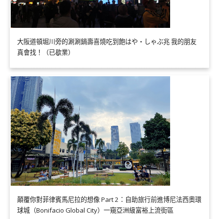
大阪道頓堀川旁的涮涮鍋壽喜燒吃到飽はや・しゃぶ兆 我的朋友
真會找！（已歇業）
顛覆你對菲律賓馬尼拉的想像 Part 2：自助旅行前進博尼法西奧環
球城（Bonifacio Global City）一窺亞洲級富裕上流街區