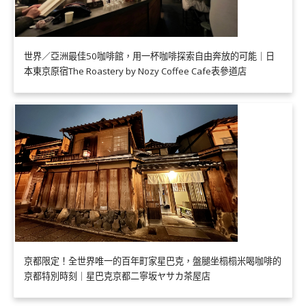
世界／亞洲最佳50咖啡館，用一杯咖啡探索自由奔放的可能｜日
本東京原宿The Roastery by Nozy Coffee Cafe表參道店
京都限定！全世界唯一的百年町家星巴克，盤腿坐榻榻米喝咖啡的
京都特別時刻｜星巴克京都二寧坂ヤサカ茶屋店