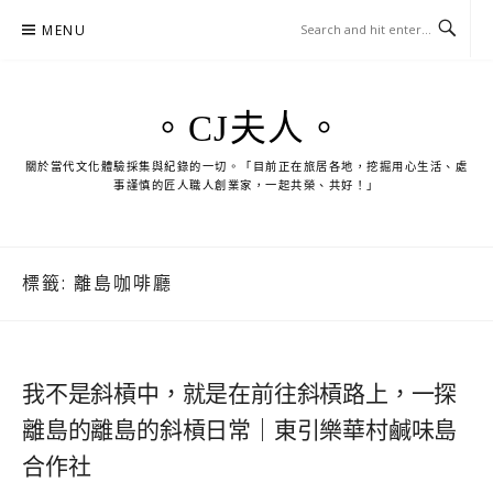
Skip
MENU
to
content
。CJ夫人。
關於當代文化體驗採集與紀錄的一切。「目前正在旅居各地，挖掘用心生活、處
事謹慎的匠人職人創業家，一起共榮、共好！」
標籤:
離島咖啡廳
我不是斜槓中，就是在前往斜槓路上，一探
離島的離島的斜槓日常｜東引樂華村鹹味島
合作社