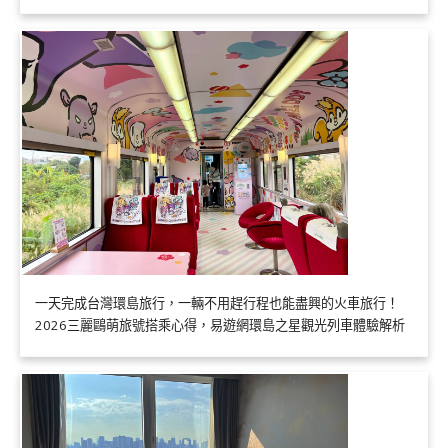
一天完成台灣環島旅行，一輛不用趕行程也能盡興的火車旅行！
2026三麗鷗萌旅號搭乘心得，易遊網環島之星觀光列車體驗解析