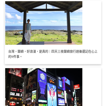
台灣，蘭嶼，好浪漫，是真的｜四天三夜蘭嶼旅行過後還記在心上
的9件事。