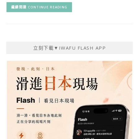
CONTINUE READING
立刻下載▼IWAFU FLASH APP