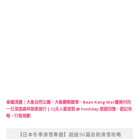
泰國清邁｜大象自然公園、大象觀察餵食、Baan Kang Wat藝術村的
一日深度森林探索旅行 | CJ夫人愛度假 @ Funliday 旅遊回憶、遊記攻
略、行程規劃
【日本冬季滑雪專題】超過50篇自助滑雪攻略