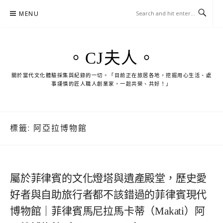
Skip
MENU
to
content
。CJ夫人。
關於當代文化體驗採集與紀錄的一切。「目前正在旅居各地，挖掘用心生活、處
事謹慎的匠人職人創業家，一起共榮、共好！」
標籤:
阿亞拉博物館
屬於菲律賓的文化燈塔與遺產殿堂，歷史愛
好者與自助旅行者都不該錯過的菲律賓現代
博物館｜菲律賓馬尼拉馬卡蒂（Makati）阿