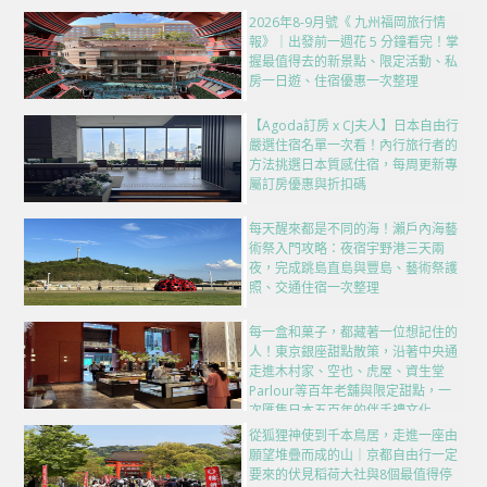
2026年8-9月號《 九州福岡旅行情
報》｜出發前一週花 5 分鐘看完！掌
握最值得去的新景點、限定活動、私
房一日遊、住宿優惠一次整理
【Agoda訂房 x CJ夫人】日本自由行
嚴選住宿名單一次看！內行旅行者的
方法挑選日本質感住宿，每周更新專
屬訂房優惠與折扣碼
每天醒來都是不同的海！瀨戶內海藝
術祭入門攻略：夜宿宇野港三天兩
夜，完成跳島直島與豐島、藝術祭護
照、交通住宿一次整理
每一盒和菓子，都藏著一位想記住的
人！東京銀座甜點散策，沿著中央通
走進木村家、空也、虎屋、資生堂
Parlour等百年老舖與限定甜點，一
次匯集日本五百年的伴手禮文化
從狐狸神使到千本鳥居，走進一座由
願望堆疊而成的山｜京都自由行一定
要來的伏見稻荷大社與8個最值得停