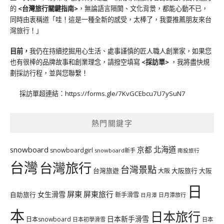
的
<台灣旅行關鍵指南>
，無論語言隔閡、文化背景，都能心動不已，
同時由衷稱道「哇！這是一種全新的感受，太棒了，我要推薦朋友來台
灣旅行！」
目前，
我仍在持續挖掘用心生活、處事謹慎的匠人職人創業家，如果您
也有很棒的品牌故事和創業理念，請撥空填寫
<
採訪單
>
，我將盡快規
劃採訪行程，並與您聯繫！
採訪單超連結：
https://forms.gle/7KvGCEbcu7U7ySuN7
熱門關鍵字
北海道
snowboard
京都
snowboardgirl
snowboard新手
南投旅行
台灣
台灣旅行
台灣景點
台灣旅遊
大阪旅行
大阪
大阪
日
屏東
屏東旅行
女生滑雪
自助旅行
新手滑雪
日月潭旅行
日月潭
本
日本旅行
日本新手滑雪
日本snowboard
日本初學滑雪
日本