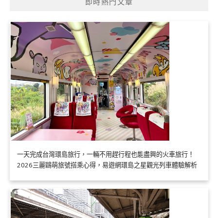
即時熱門文章
一天完成台灣環島旅行，一輛不用趕行程也能盡興的火車旅行！
2026三麗鷗萌旅號搭乘心得，易遊網環島之星觀光列車體驗解析