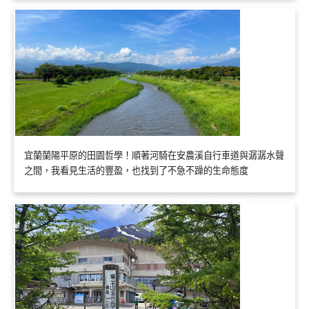
宜蘭蘭陽平原的田園哲學！順著河騎在安農溪自行車道與潺潺水聲
之間，我看見生活的豐盈，也找到了不急不躁的生命態度