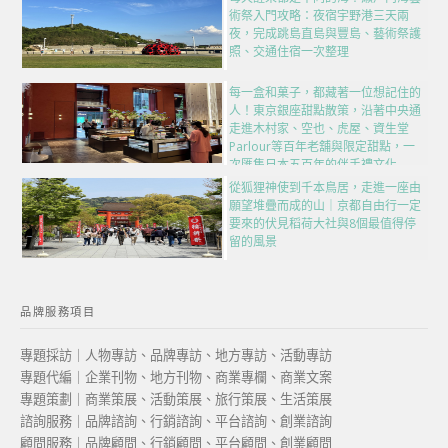
術祭入門攻略：夜宿宇野港三天兩
夜，完成跳島直島與豐島、藝術祭護
照、交通住宿一次整理
每一盒和菓子，都藏著一位想記住的
人！東京銀座甜點散策，沿著中央通
走進木村家、空也、虎屋、資生堂
Parlour等百年老舖與限定甜點，一
次匯集日本五百年的伴手禮文化
從狐狸神使到千本鳥居，走進一座由
願望堆疊而成的山｜京都自由行一定
要來的伏見稻荷大社與8個最值得停
留的風景
品牌服務項目
專題採訪｜人物專訪、品牌專訪、地方專訪、活動專訪
專題代編｜企業刊物、地方刊物、商業專欄、商業文案
專題策劃｜商業策展、活動策展、旅行策展、生活策展
諮詢服務｜品牌諮詢、行銷諮詢、平台諮詢、創業諮詢
顧問服務｜品牌顧問、行銷顧問、平台顧問、創業顧問