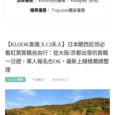
旅程優惠
｜
klook特別優惠
｜
kkday熱門折扣
機票優惠
｜
Trip.com獨家優惠
【KLOOK客路 X CJ夫人】日本關西近郊必
看紅葉賞楓自由行：從大阪/京都出發的賞楓
一日遊，單人報名也OK，最新上線推薦總整
理
KLOOK專題
。CJ夫人。
2024-08-21