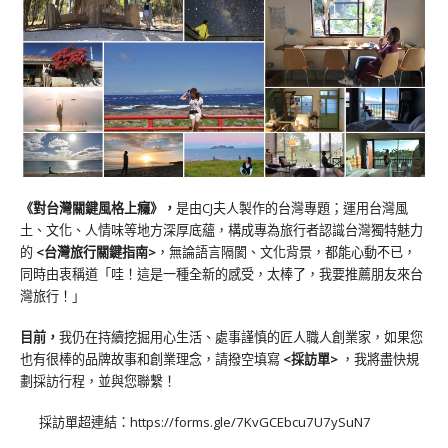
《對台灣關鍵風格上癮》
，
是由CJ夫人製作的台灣專題；運用台灣風
土、文化、人情味等地方深厚底蘊，構成專為旅行者認識台灣獨特魅力
的
<台灣旅行關鍵指南>
，無論語言隔閡、文化背景，都能心動不已，
同時由衷稱道「哇！這是一種全新的感受，太棒了，我要推薦朋友來台
灣旅行！」
目前，
我仍在持續挖掘用心生活、處事謹慎的匠人職人創業家，如果您
也有很棒的品牌故事和創業理念，請撥空填寫
<
採訪單
>
，我將盡快規
劃採訪行程，並與您聯繫！
採訪單超連結：
https://forms.gle/7KvGCEbcu7U7ySuN7