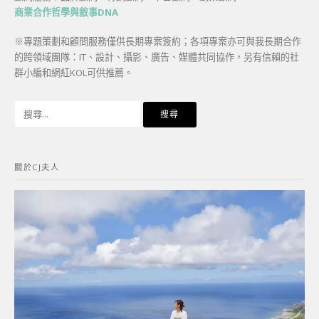
商業合作哲學與敘事DNA
※專題策劃和顧問服務僅供長期專案簽約；各項專案亦可與我長期合作
的跨領域團隊：IT、設計、攝影、廣告、媒體共同協作，另有信賴的社
群小編和網紅KOL可供推薦。
搜
尋
關
鍵
關於CJ夫人
字: