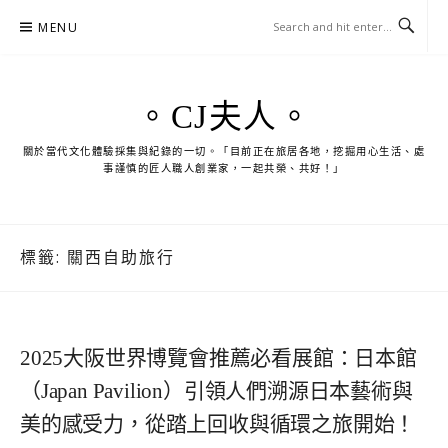
Skip
MENU
to
content
。CJ夫人。
關於當代文化體驗採集與紀錄的一切。「目前正在旅居各地，挖掘用心生活、處
事謹慎的匠人職人創業家，一起共榮、共好！」
標籤:
關西自助旅行
2025大阪世界博覽會推薦必看展館：日本館
（Japan Pavilion）引領人們溯源日本藝術與
美的感受力，從踏上回收與循環之旅開始！