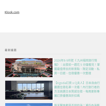
Klook.com
最新議題
2026年8-9月號《 九州福岡旅行情
報》｜出發前一週花 5 分鐘看完！掌
握最值得去的新景點、限定活動、私
房一日遊、住宿優惠一次整理
【Agoda訂房 x CJ夫人】日本自由行
嚴選住宿名單一次看！內行旅行者的
方法挑選日本質感住宿，每周更新專
屬訂房優惠與折扣碼
每天醒來都是不同的海！瀨戶內海藝