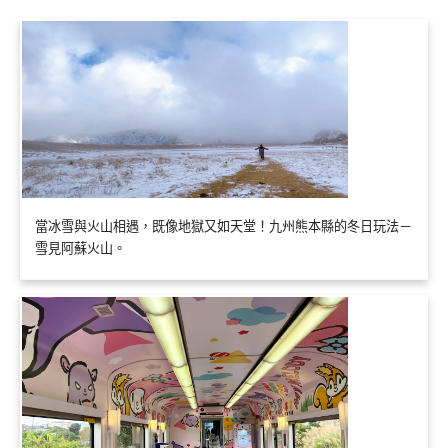
當冰雪與火山相遇，既像地獄又如天堂！九州熊本縣的冬日玩法－
雪見阿蘇火山。