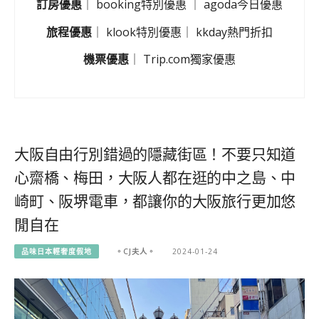
訂房優惠
｜
booking特別優惠
｜
agoda今日優惠
旅程優惠
｜
klook特別優惠
｜
kkday熱門折扣
機票優惠
｜
Trip.com獨家優惠
大阪自由行別錯過的隱藏街區！不要只知道
心齋橋、梅田，大阪人都在逛的中之島、中
崎町、阪堺電車，都讓你的大阪旅行更加悠
閒自在
品味日本輕奢度假地
。CJ夫人。
2024-01-24