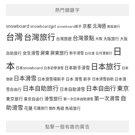
熱門關鍵字
北海道
snowboard
京都
snowboardgirl
snowboard新手
南投旅行
台灣
台灣旅行
台灣景點
台灣旅遊
大阪旅行
大阪
大阪
日
屏東
屏東旅行
女生滑雪
自助旅行
新手滑雪
日月潭旅行
日月潭
本
日本旅行
日本新手滑雪
日本snowboard
日本初學滑雪
日本
日本滑雪
日本滑雪場新手
日本 滑雪 新手
日本滑雪自助
日本滑
旅遊
日本自由行
日本自助旅行
東京
日本自助滑雪
雪自由行
自
第一次滑雪
滑雪旅行
東京旅行
東京自由行
第一次日本自助滑雪
助滑雪
花蓮
馬祖
花蓮旅行
馬祖旅行
關西
點擊一個有趣的廣告