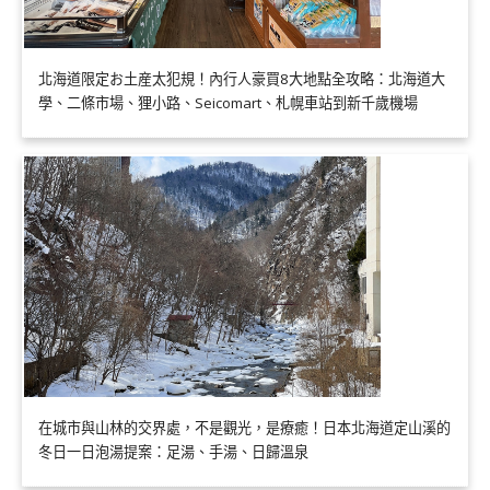
北海道限定お土産太犯規！內行人豪買8大地點全攻略：北海道大
學、二條市場、狸小路、Seicomart、札幌車站到新千歲機場
在城市與山林的交界處，不是觀光，是療癒！日本北海道定山溪的
冬日一日泡湯提案：足湯、手湯、日歸溫泉