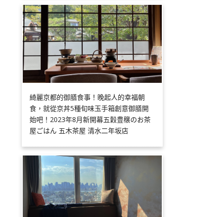
綺麗京都的御膳食事！晚起人的幸福朝
食，就從京丼5種旬味玉手箱創意御膳開
始吧！2023年8月新開幕五穀豊穣のお茶
屋ごはん 五木茶屋 清水二年坂店