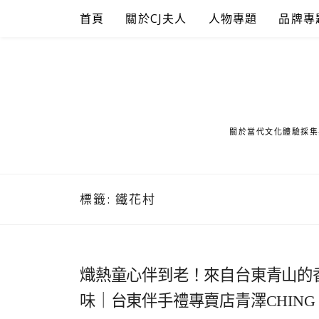
Skip
首頁
關於CJ夫人
人物專題
品牌專
to
content
關於當代文化體驗採集
標籤:
鐵花村
熾熱童心伴到老！來自台東青山的
味｜台東伴手禮專賣店青澤CHING 