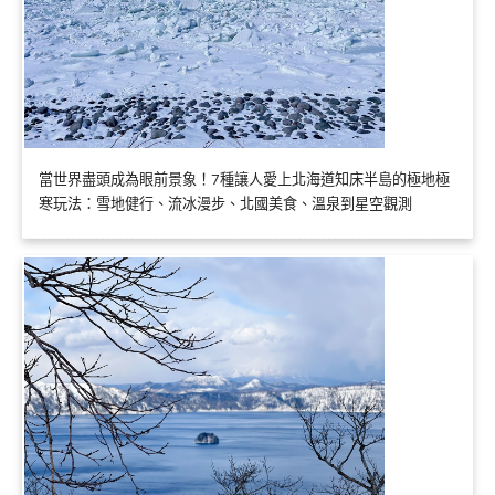
當世界盡頭成為眼前景象！7種讓人愛上北海道知床半島的極地極
寒玩法：雪地健行、流冰漫步、北國美食、溫泉到星空觀測