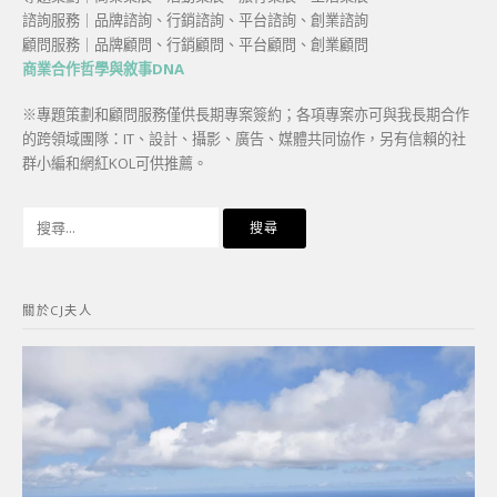
諮詢服務｜品牌諮詢、行銷諮詢、平台諮詢、創業諮詢
顧問服務｜品牌顧問、行銷顧問、平台顧問、創業顧問
商業合作哲學與敘事DNA
※專題策劃和顧問服務僅供長期專案簽約；各項專案亦可與我長期合作
的跨領域團隊：IT、設計、攝影、廣告、媒體共同協作，另有信賴的社
群小編和網紅KOL可供推薦。
搜
尋
關
鍵
關於CJ夫人
字: