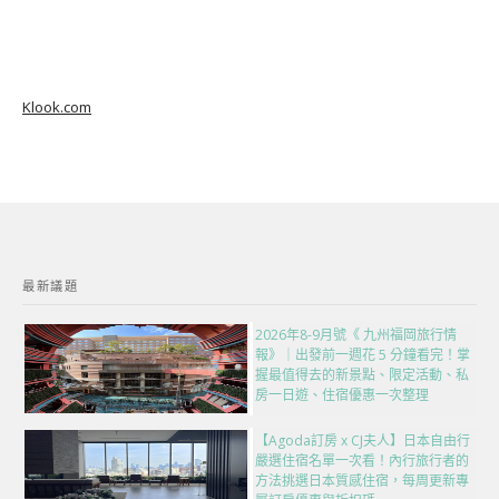
Klook.com
最新議題
2026年8-9月號《 九州福岡旅行情
報》｜出發前一週花 5 分鐘看完！掌
握最值得去的新景點、限定活動、私
房一日遊、住宿優惠一次整理
【Agoda訂房 x CJ夫人】日本自由行
嚴選住宿名單一次看！內行旅行者的
方法挑選日本質感住宿，每周更新專