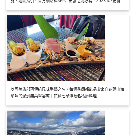
施、地圖指引、官方網站與APP）出發之前必看！2025.6.7更新
以阿美族部落傳統風味手藝之名，每個季節都能品嚐來自花蓮山海
珍味的澎湃無菜單宴席｜花蓮七星潭慕名私房料理