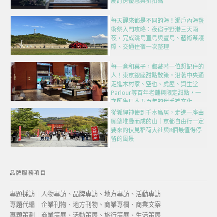
屬訂房優惠與折扣碼
每天醒來都是不同的海！瀨戶內海藝
術祭入門攻略：夜宿宇野港三天兩
夜，完成跳島直島與豐島、藝術祭護
照、交通住宿一次整理
每一盒和菓子，都藏著一位想記住的
人！東京銀座甜點散策，沿著中央通
走進木村家、空也、虎屋、資生堂
Parlour等百年老舖與限定甜點，一
次匯集日本五百年的伴手禮文化
從狐狸神使到千本鳥居，走進一座由
願望堆疊而成的山｜京都自由行一定
要來的伏見稻荷大社與8個最值得停
留的風景
品牌服務項目
專題採訪｜人物專訪、品牌專訪、地方專訪、活動專訪
專題代編｜企業刊物、地方刊物、商業專欄、商業文案
專題策劃｜商業策展、活動策展、旅行策展、生活策展