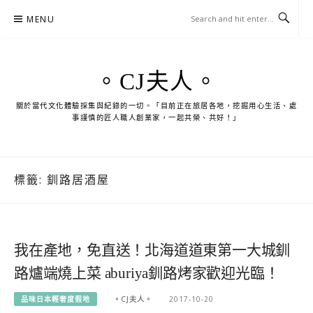
Skip
MENU
to
content
。CJ夫人。
關於當代文化體驗採集與紀錄的一切。「目前正在旅居各地，挖掘用心生活、處
事謹慎的匠人職人創業家，一起共榮、共好！」
標籤:
釧路居酒屋
我在產地，免直送！北海道道東第一大城釧
路爐端燒上菜 aburiya釧路烤家歡迎光臨！
品味日本輕奢度假地
。CJ夫人。
2017-10-20