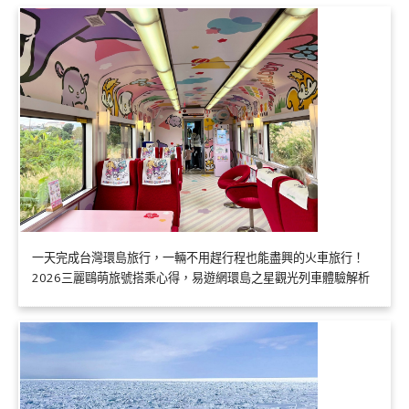
一天完成台灣環島旅行，一輛不用趕行程也能盡興的火車旅行！
2026三麗鷗萌旅號搭乘心得，易遊網環島之星觀光列車體驗解析