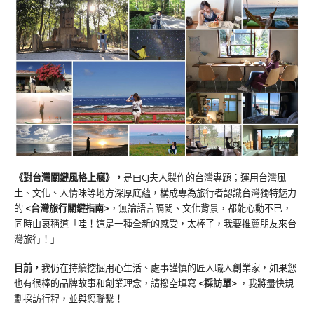
《對台灣關鍵風格上癮》
，
是由CJ夫人製作的台灣專題；運用台灣風
土、文化、人情味等地方深厚底蘊，構成專為旅行者認識台灣獨特魅力
的
<台灣旅行關鍵指南>
，無論語言隔閡、文化背景，都能心動不已，
同時由衷稱道「哇！這是一種全新的感受，太棒了，我要推薦朋友來台
灣旅行！」
目前，
我仍在持續挖掘用心生活、處事謹慎的匠人職人創業家，如果您
也有很棒的品牌故事和創業理念，請撥空填寫
<
採訪單
>
，我將盡快規
劃採訪行程，並與您聯繫！