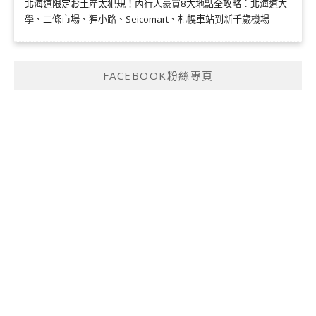
北海道限定お土産太犯規！內行人豪買8大地點全攻略：北海道大
學、二條市場、狸小路、Seicomart、札幌車站到新千歲機場
FACEBOOK粉絲專頁