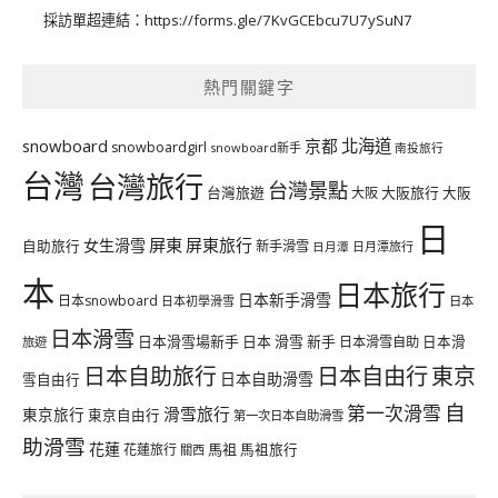
採訪單超連結：
https://forms.gle/7KvGCEbcu7U7ySuN7
熱門關鍵字
北海道
snowboard
京都
snowboardgirl
snowboard新手
南投旅行
台灣
台灣旅行
台灣景點
台灣旅遊
大阪旅行
大阪
大阪
日
屏東
屏東旅行
女生滑雪
自助旅行
新手滑雪
日月潭旅行
日月潭
本
日本旅行
日本新手滑雪
日本snowboard
日本初學滑雪
日本
日本滑雪
日本滑雪場新手
日本 滑雪 新手
日本滑雪自助
日本滑
旅遊
日本自由行
日本自助旅行
東京
日本自助滑雪
雪自由行
自
第一次滑雪
滑雪旅行
東京旅行
東京自由行
第一次日本自助滑雪
助滑雪
花蓮
馬祖
花蓮旅行
馬祖旅行
關西