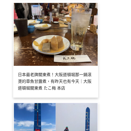
日本最老牌關東煮！大阪道頓堀那一鍋滾
燙的章魚甘露煮，有昨天也有今天｜大阪
道頓堀關東煮 たこ梅 本店