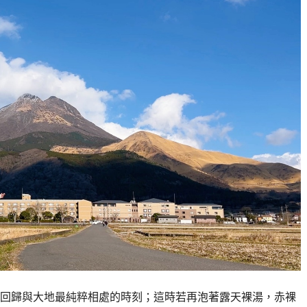
回歸與大地最純粹相處的時刻；這時若再泡著露天裸湯，赤裸