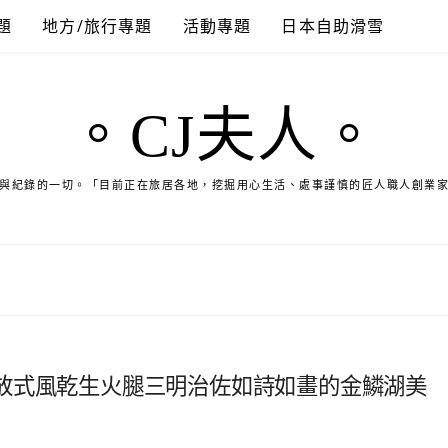
題
地方/旅行專題
活動專題
日本自助滑雪
。CJ夫人。
與紀錄的一切。「目前正在旅居各地，挖掘用心生活、處事謹慎的匠人職人創業
放式風乾生火腿三明治佐如詩如畫的金鱗湖美