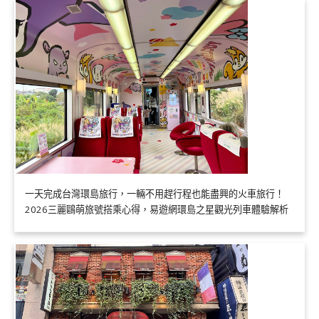
一天完成台灣環島旅行，一輛不用趕行程也能盡興的火車旅行！
2026三麗鷗萌旅號搭乘心得，易遊網環島之星觀光列車體驗解析