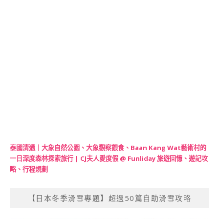
泰國清邁｜大象自然公園、大象觀察餵食、Baan Kang Wat藝術村的
一日深度森林探索旅行 | CJ夫人愛度假 @ Funliday 旅遊回憶、遊記攻
略、行程規劃
【日本冬季滑雪專題】超過50篇自助滑雪攻略