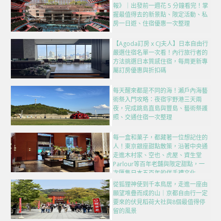
報》｜出發前一週花 5 分鐘看完！掌
握最值得去的新景點、限定活動、私
房一日遊、住宿優惠一次整理
【Agoda訂房 x CJ夫人】日本自由行
嚴選住宿名單一次看！內行旅行者的
方法挑選日本質感住宿，每周更新專
屬訂房優惠與折扣碼
每天醒來都是不同的海！瀨戶內海藝
術祭入門攻略：夜宿宇野港三天兩
夜，完成跳島直島與豐島、藝術祭護
照、交通住宿一次整理
每一盒和菓子，都藏著一位想記住的
人！東京銀座甜點散策，沿著中央通
走進木村家、空也、虎屋、資生堂
Parlour等百年老舖與限定甜點，一
次匯集日本五百年的伴手禮文化
從狐狸神使到千本鳥居，走進一座由
願望堆疊而成的山｜京都自由行一定
要來的伏見稻荷大社與8個最值得停
留的風景