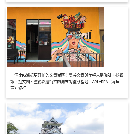
一個比IG濾鏡更好拍的文青街區！曼谷文青與年輕人喝咖啡、找餐
館、逛文創、塗鴉彩繪街拍的周末的靈感基地｜ARI AREA（阿里
區）紀行