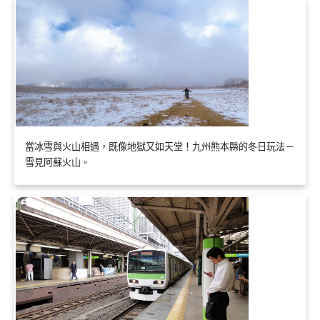
當冰雪與火山相遇，既像地獄又如天堂！九州熊本縣的冬日玩法－
雪見阿蘇火山。