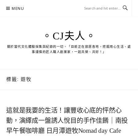
Skip
MENU
to
content
。CJ夫人。
關於當代文化體驗採集與紀錄的一切。「目前正在旅居各地，挖掘用心生活、處
事謹慎的匠人職人創業家，一起共榮、共好！」
標籤:
遊牧
這就是我要的生活！讓豐收心底的怦然心
動，演繹成一盤誘人悅目的手作佳餚｜南投
早午餐咖啡廳 日月潭遊牧Nomad day Cafe