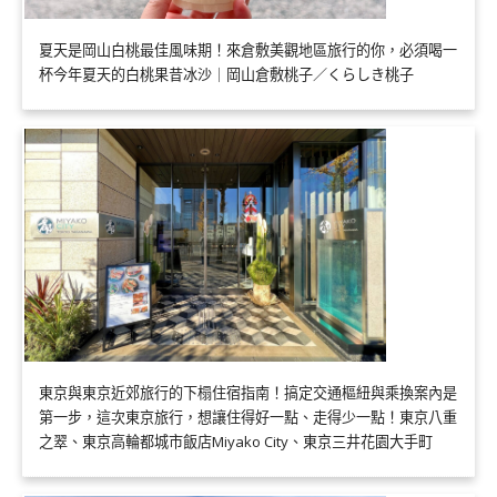
夏天是岡山白桃最佳風味期！來倉敷美觀地區旅行的你，必須喝一
杯今年夏天的白桃果昔冰沙｜岡山倉敷桃子／くらしき桃子
東京與東京近郊旅行的下榻住宿指南！搞定交通樞紐與乘換案內是
第一步，這次東京旅行，想讓住得好一點、走得少一點！東京八重
之翠、東京高輪都城市飯店Miyako City、東京三井花園大手町