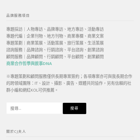
品牌服務項目
專題採訪｜人物專訪、品牌專訪、地方專訪、活動專訪
專題代編｜企業刊物、地方刊物、商業專欄、商業文案
專題策劃｜商業策展、活動策展、旅行策展、生活策展
諮詢服務｜品牌諮詢、行銷諮詢、平台諮詢、創業諮詢
顧問服務｜品牌顧問、行銷顧問、平台顧問、創業顧問
商業合作哲學與敘事DNA
※專題策劃和顧問服務僅供長期專案簽約；各項專案亦可與我長期合作
的跨領域團隊：IT、設計、攝影、廣告、媒體共同協作，另有信賴的社
群小編和網紅KOL可供推薦。
搜
尋
關
鍵
關於CJ夫人
字: