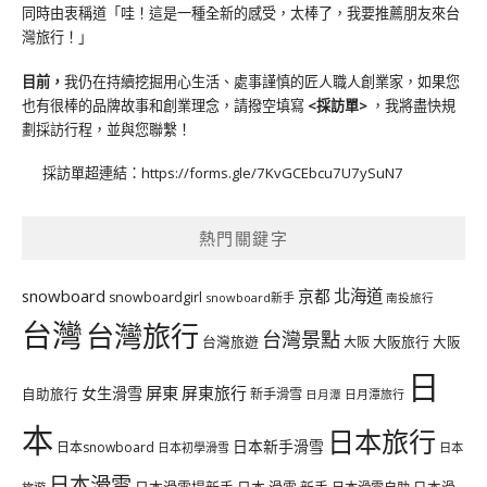
同時由衷稱道「哇！這是一種全新的感受，太棒了，我要推薦朋友來台
灣旅行！」
目前，
我仍在持續挖掘用心生活、處事謹慎的匠人職人創業家，如果您
也有很棒的品牌故事和創業理念，請撥空填寫
<
採訪單
>
，我將盡快規
劃採訪行程，並與您聯繫！
採訪單超連結：
https://forms.gle/7KvGCEbcu7U7ySuN7
熱門關鍵字
北海道
snowboard
京都
snowboardgirl
snowboard新手
南投旅行
台灣
台灣旅行
台灣景點
台灣旅遊
大阪旅行
大阪
大阪
日
屏東
屏東旅行
女生滑雪
自助旅行
新手滑雪
日月潭旅行
日月潭
本
日本旅行
日本新手滑雪
日本snowboard
日本初學滑雪
日本
日本滑雪
日本滑雪場新手
日本 滑雪 新手