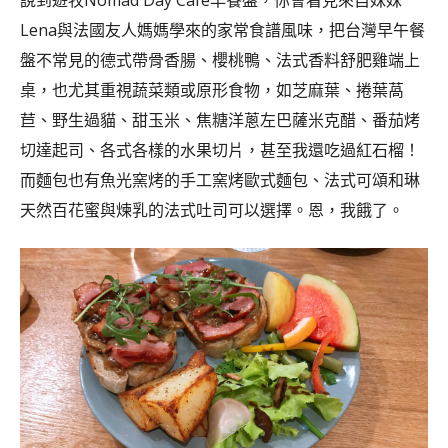
Lena與法國友人媽媽學來的家常食譜風味，把台灣早午餐
盤不常見的德式帶骨香腸、櫻桃鴨、法式香料舒肥雞端上
桌，也尤其重視蔬菜類或原形食物，如芝麻葉、捲葉萵
苣、野生過貓、甜玉米、焦糖洋蔥左巴薩米克醋、番茄烤
切達起司、各式各樣的水果切片，甚至我還吃過紅石榴！
而麵包也有魚光窯烤的手工窯烤歐式麵包、法式可頌和琳
天然百花蜜與煉乳的法式吐司可以選擇。恩，我餓了。