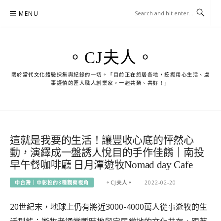
Skip
MENU
to
content
。CJ夫人。
關於當代文化體驗採集與紀錄的一切。「目前正在旅居各地，挖掘用心生活、處
事謹慎的匠人職人創業家，一起共榮、共好！」
這就是我要的生活！讓豐收心底的怦然心
動，演繹成一盤誘人悅目的手作佳餚｜南投
早午餐咖啡廳 日月潭遊牧Nomad day Cafe
中台灣｜中彰投的8種觀察視角
。CJ夫人。
2022-02-20
20世紀末，地球上仍有將近3000-4000萬人從事遊牧的生