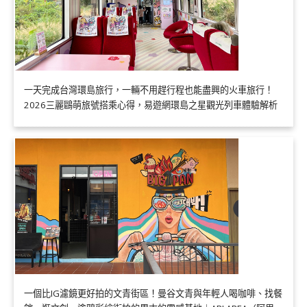
一天完成台灣環島旅行，一輛不用趕行程也能盡興的火車旅行！
2026三麗鷗萌旅號搭乘心得，易遊網環島之星觀光列車體驗解析
一個比IG濾鏡更好拍的文青街區！曼谷文青與年輕人喝咖啡、找餐