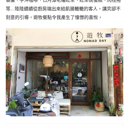
餐盤、手沖咖啡、日月潭老欉紅茶、紅茶磅蛋糕、肉桂捲
等… 陸陸續續從廚房端出來給飢腸轆轆的客人，講究卻不
刻意的引導，遊牧餐點令我產生了憧憬的喜悅，