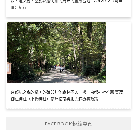
館、逛文創、塗鴉彩繪街拍的周末的靈感基地｜ARI AREA（阿里
區）紀行
京都糺之森的綠，的確與其他森林不太一樣｜京都神社推薦 賀茂
御祖神社（下鴨神社）參拜指南與糺之森療癒散策
FACEBOOK粉絲專頁