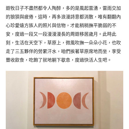
遊牧日子不盡然都令人陶醉，多的是風起雲湧，雷雨交加
的狼狽與疲倦，這時，再多浪漫詩意都消散，唯有翻翻內
心珍愛遠方族人的照片與信物，才能稍稍撫平脆弱的不
安，度過一段又一段漫漫漫長的周遊移居歲月。此時此
刻，生活在天空下，草原上，微風吹撫一朵朵小花，也吹
走了三五夥伴的勞累汗水，咱們挨著草原席地而坐，享受
豐收飲食，吃飽了就地躺下歇息，度過快活人生吧。