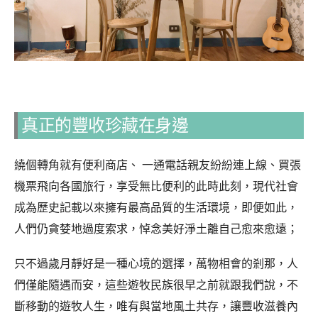
真正的豐收珍藏在身邊
繞個轉角就有便利商店、 一通電話親友紛紛連上線、買張
機票飛向各國旅行，享受無比便利的此時此刻，現代社會
成為歷史記載以來擁有最高品質的生活環境，即便如此，
人們仍貪婪地過度索求，悼念美好淨土離自己愈來愈遠；
只不過歲月靜好是一種心境的選擇，萬物相會的剎那，人
們僅能隨遇而安，這些遊牧民族很早之前就跟我們說，不
斷移動的遊牧人生，唯有與當地風土共存，讓豐收滋養內