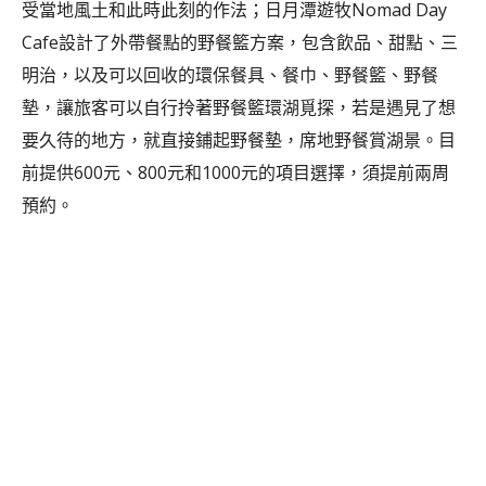
受當地風土和此時此刻的作法；日月潭遊牧Nomad Day
Cafe設計了外帶餐點的野餐籃方案，包含飲品、甜點、三
明治，以及可以回收的環保餐具、餐巾、野餐籃、野餐
墊，讓旅客可以自行拎著野餐籃環湖覓探，若是遇見了想
要久待的地方，就直接鋪起野餐墊，席地野餐賞湖景。目
前提供600元、800元和1000元的項目選擇，須提前兩周
預約。