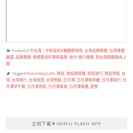
Posted in
中台灣｜中彰投的8種觀察視角
,
台灣品牌專題
,
台灣專題
嚴選
,
品牌專題
,
嚐嚐餐桌料理與風景
,
地方/旅行專題
,
對台灣關鍵風格上
癮
Tagged
NomaddayCafe
,
南投
,
南投咖啡廳
,
南投旅行
,
南投景點
,
台
灣
,
台灣旅行
,
台灣旅遊
,
台灣景點
,
日月潭
,
日月潭咖啡廳
,
日月潭旅行
,
日
月潭早午餐
,
日月潭景點
,
日月潭美食
,
日月潭餐廳
,
遊牧
立刻下載▼IWAFU FLASH APP