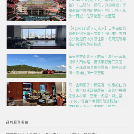
報》｜出發前一週花 5 分鐘看完！掌
握最值得去的新景點、限定活動、私
房一日遊、住宿優惠一次整理
【Agoda訂房 x CJ夫人】日本自由行
嚴選住宿名單一次看！內行旅行者的
方法挑選日本質感住宿，每周更新專
屬訂房優惠與折扣碼
每天醒來都是不同的海！瀨戶內海藝
術祭入門攻略：夜宿宇野港三天兩
夜，完成跳島直島與豐島、藝術祭護
照、交通住宿一次整理
每一盒和菓子，都藏著一位想記住的
人！東京銀座甜點散策，沿著中央通
走進木村家、空也、虎屋、資生堂
Parlour等百年老舖與限定甜點，一
次匯集日本五百年的伴手禮文化
品牌服務項目