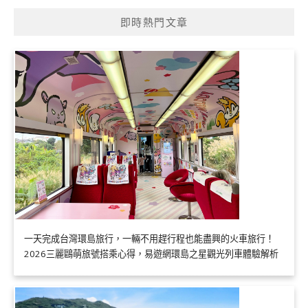
即時熱門文章
一天完成台灣環島旅行，一輛不用趕行程也能盡興的火車旅行！
2026三麗鷗萌旅號搭乘心得，易遊網環島之星觀光列車體驗解析