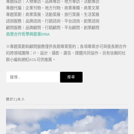
專題採訪｜人物專訪、品牌專訪、地方專訪、活動專訪
專題代編｜企業刊物、地方刊物、商業專欄、商業文案
專題策劃｜商業策展、活動策展、旅行策展、生活策展
諮詢服務｜品牌諮詢、行銷諮詢、平台諮詢、創業諮詢
顧問服務｜品牌顧問、行銷顧問、平台顧問、創業顧問
商業合作哲學與敘事DNA
※專題策劃和顧問服務僅供長期專案簽約；各項專案亦可與我長期合作
的跨領域團隊：IT、設計、攝影、廣告、媒體共同協作，另有信賴的社
群小編和網紅KOL可供推薦。
搜
尋
關
鍵
關於CJ夫人
字: