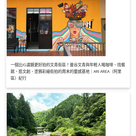
一個比IG濾鏡更好拍的文青街區！曼谷文青與年輕人喝咖啡、找餐
館、逛文創、塗鴉彩繪街拍的周末的靈感基地｜ARI AREA（阿里
區）紀行