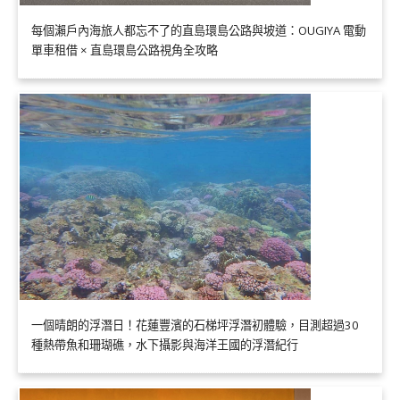
每個瀨戶內海旅人都忘不了的直島環島公路與坡道：OUGIYA 電動
單車租借 × 直島環島公路視角全攻略
一個晴朗的浮潛日！花蓮豐濱的石梯坪浮潛初體驗，目測超過30
種熱帶魚和珊瑚礁，水下攝影與海洋王國的浮潛紀行