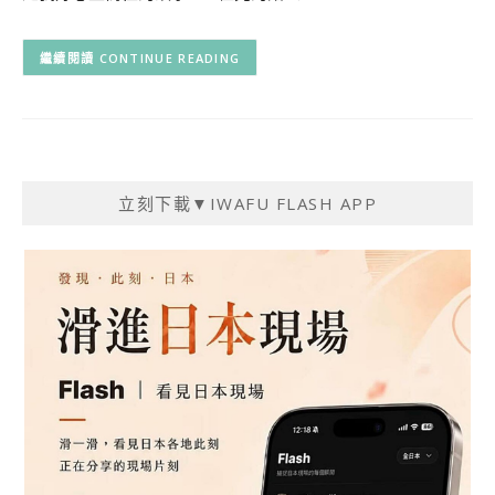
CONTINUE READING
立刻下載▼IWAFU FLASH APP