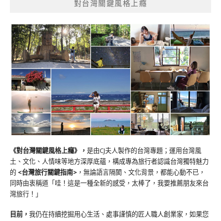
對台灣關鍵風格上癮
《對台灣關鍵風格上癮》
，
是由CJ夫人製作的台灣專題；運用台灣風
土、文化、人情味等地方深厚底蘊，構成專為旅行者認識台灣獨特魅力
的
<台灣旅行關鍵指南>
，無論語言隔閡、文化背景，都能心動不已，
同時由衷稱道「哇！這是一種全新的感受，太棒了，我要推薦朋友來台
灣旅行！」
目前，
我仍在持續挖掘用心生活、處事謹慎的匠人職人創業家，如果您