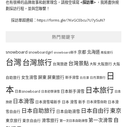
也有很棒的品牌故事和創業理念，請撥空填寫
<
採訪單
>
，我將盡快規
劃採訪行程，並與您聯繫！
採訪單超連結：
https://forms.gle/7KvGCEbcu7U7ySuN7
熱門關鍵字
北海道
snowboard
京都
snowboardgirl
snowboard新手
南投旅行
台灣
台灣旅行
台灣景點
台灣旅遊
大阪旅行
大阪
大阪
日
屏東
屏東旅行
女生滑雪
自助旅行
新手滑雪
日月潭旅行
日月潭
本
日本旅行
日本新手滑雪
日本snowboard
日本初學滑雪
日本
日本滑雪
日本滑雪場新手
日本 滑雪 新手
日本滑雪自助
日本滑
旅遊
日本自由行
日本自助旅行
東京
日本自助滑雪
雪自由行
自
第一次滑雪
滑雪旅行
東京旅行
東京自由行
第一次日本自助滑雪