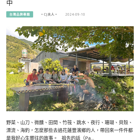
中
台灣品牌專題
。CJ夫人。
2024-09-10
野菜、山刀、微醺、田間、竹筏、跳水、夜行、珊瑚、貝殼、
漂流、海釣，怎麼那些去過花蓮豐濱鄉的人，帶回來一件件都
是我好心生嚮往的故事。 祖先的話（Pa…