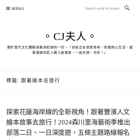
Skip
MENU
to
content
。CJ夫人。
關於當代文化體驗採集與紀錄的一切。「目前正在旅居各地，挖掘用心生活、處
事謹慎的匠人職人創業家，一起共榮、共好！」
標籤:
跟著繪本去旅行
探索花蓮海岸線的全新視角！跟著豐濱人文
繪本故事去旅行！2024森川里海藝術季推出
部落二日、一日深度遊，五條主題路線報名